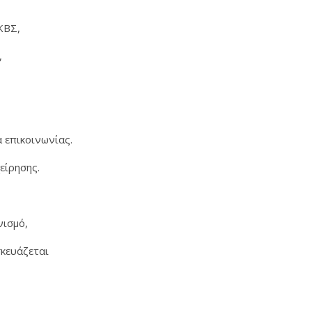
 ΚΒΣ,
,
α επικοινωνίας.
είρησης.
νισμό,
σκευάζεται