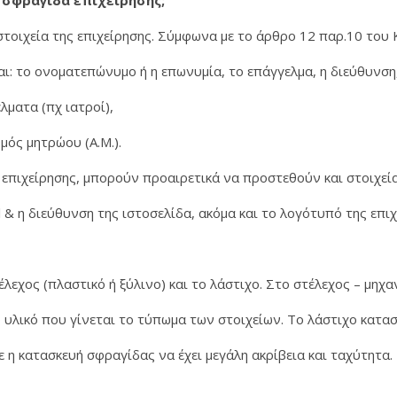
 σφραγίδα επιχείρησης;
τοιχεία της επιχείρησης. Σύμφωνα με το άρθρο 12 παρ.10 του
αι: το ονοματεπώνυμο ή η επωνυμία, το επάγγελμα, η διεύθυνση
έλματα (πχ ιατροί),
μός μητρώου (Α.Μ.).
 επιχείρησης, μπορούν προαιρετικά να προστεθούν και στοιχεί
 & η διεύθυνση της ιστοσελίδα, ακόμα και το λογότυπό της επιχ
λεχος (πλαστικό ή ξύλινο) και το λάστιχο. Στο στέλεχος – μηχα
ο υλικό που γίνεται το τύπωμα των στοιχείων. Το λάστιχο κατα
ε η κατασκευή σφραγίδας να έχει μεγάλη ακρίβεια και ταχύτητα.