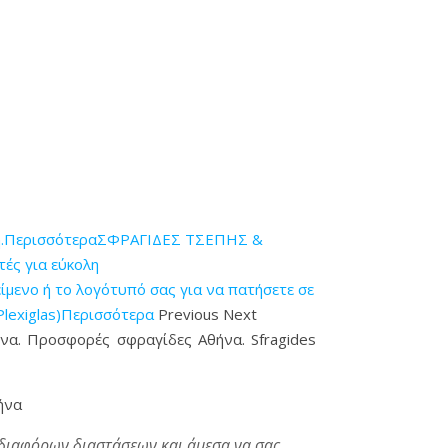
η.Περισσότερα
ΣΦΡΑΓΙΔΕΣ ΤΣΕΠΗΣ &
ές για εύκολη
ενο ή το λογότυπό σας για να πατήσετε σε
Plexiglas)Περισσότερα
Previous Next
ήνα. Προσφορές σφραγίδες Αθήνα. Sfragides
ήνα
 διαφόρων διαστάσεων και άμεσα να σας