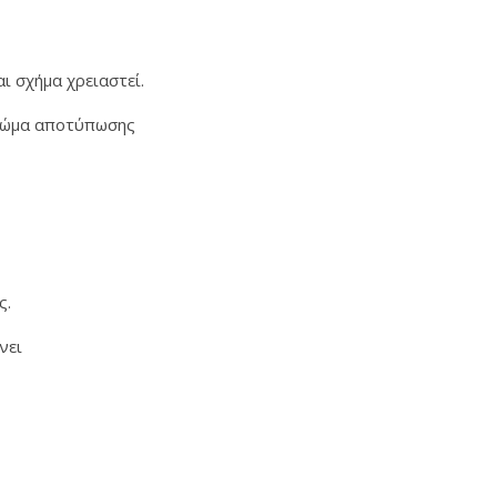
ι σχήμα χρειαστεί.
 χρώμα αποτύπωσης
ς.
ώνει