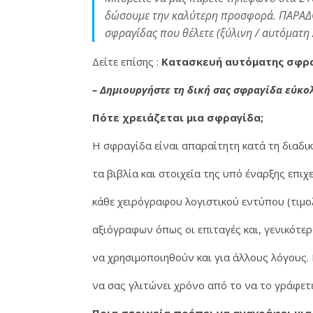
δώσουμε την καλύτερη προσφορά. ΠΑΡΑΔΟΣΗ 
σφραγίδας που θέλετε (ξύλινη / αυτόματη 
Δείτε επίσης :
Κατασκευή αυτόματης σφρα
– Δημιουργήστε τη δική σας σφραγίδα εύκο
Πότε χρειάζεται μια σφραγίδα;
Σφραγίδες στο κέντρο της Αθήνας σε 5' λεπτά • Τώρα εύκολα γ
H σφραγίδα είναι απαραίτητη κατά τη διαδικ
τα βιβλία και στοιχεία της υπό έναρξης επι
κάθε χειρόγραφου λογιστικού εντύπου (τιμολό
αξιόγραφων όπως οι επιταγές και, γενικότερ
να χρησιμοποιηθούν και για άλλους λόγους.
να σας γλιτώνει χρόνο από το να το γράφε