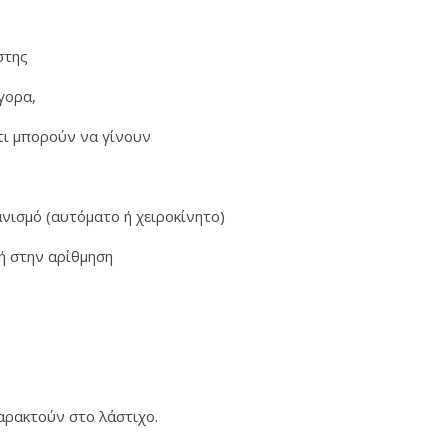
ήστης
ήγορα,
τι μπορούν να γίνουν
νισμό (αυτόματο ή χειροκίνητο)
γή στην αρίθμηση
χαρακτούν στο λάστιχο.