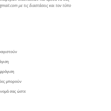
mail.com με τις διαστάσεις και τον τύπο
ό μια μεγάλη ποικιλία σφραγίδων στο "Sfragides Athina TOGAS"
φραγιστούν
άγιση
σφράγιση
ίδες μπορούν
όνομά σας ώστε