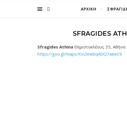
ΑΡΧΙΚΉ
ΣΦΡΑΓΙΔ
SFRAGIDES ATH
Sfragides Athina
Θεμιστοκλέους 35, Αθήνα
https://goo.gl/maps/KvLhnebqADQ7aeeC9