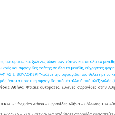
αυτόματες και ξύλινες όλων των τύπων και σε όλα τα μεγέθ
ούς και σφραγίδες τσέπης σε όλα τα μεγέθη, εύχρηστες φορητ
ΙΑΣ & ΒΟΥΛΟΚΕΡΙΦτιάξτε την σφραγίδα που θέλετε με το κείμ
εμάς άριστα ποιοτική σφραγίδα από μέταλλο ή από πλέξιγκλάς (
ίδας Αθήνα
. Φτιάξε αυτόματες, ξύλινες σφραγίδες στην Αθ
ΟΓΚΑΣ – Sfragides Athina – Σφραγίδες Αθήνα – Σόλωνος 134 Αθ
0 3827515 – 210 3301978 για οτιδήποτε σφραγίδα χρειαστείτε