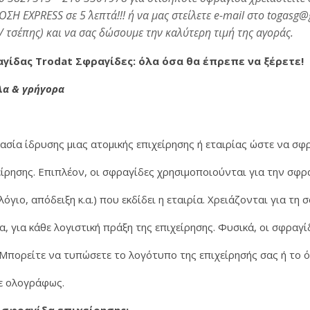
EXPRESS σε 5΄ λεπτά!!! ή να μας στείλετε e-mail στο togasg@g
/ τσέπης) και να σας δώσουμε την καλύτερη τιμή της αγοράς.
γίδας Trodat Σφραγίδες: όλα όσα θα έπρεπε να ξέρετε!
λα & γρήγορα
ρήγορα και οικονομικά φτιάξτε τη δική σας σφραγίδα • μέσα απ
ασία ίδρυσης μιας ατομικής επιχείρησης ή εταιρίας ώστε να σ
χείρησης. Επιπλέον, οι σφραγίδες χρησιμοποιούνται για την σφρ
γιο, απόδειξη κ.α.) που εκδίδει η εταιρία. Χρειάζονται για τη 
α, για κάθε λογιστική πράξη της επιχείρησης. Φυσικά, οι σφραγ
 Μπορείτε να τυπώσετε το λογότυπο της επιχείρησής σας ή το 
τε ολογράφως.