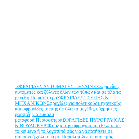
ΣΦΡΑΓΙΔΕΣ ΑΥΤΟΜΑΤΕΣ – ΞΥΛΙΝΕΣΣφραγίδες
αυτόματες και ξύλινες όλων των τύπων και σε όλα τα
μεγέθη.Περισσότερα
ΣΦΡΑΓΙΔΕΣ ΤΣΕΠΗΣ &
ΜΗΧΑΝΙΚΩΝΣφραγίδες για πολιτικούς μηχανικούς
και σφραγίδες τσέπης σε όλα τα μεγέθη, εύχρηστες
φορητές για εύκολη
μεταφορά.Περισσότερα
ΣΦΡΑΓΙΔΕΣ ΠΥΡΟΓΡΑΦΙΑΣ
& ΒΟΥΛΟΚΕΡΙΦτιάξτε την σφραγίδα που θέλετε με
το κείμενο ή το λογότυπό σας για να πατήσετε σε
σαπούνι ή ξύλο ή κερί. Παραλαμβάνετε από εμάς