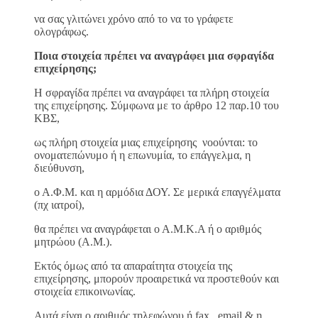
να σας γλιτώνει χρόνο από το να το γράφετε
ολογράφως.
Ποια στοιχεία πρέπει να αναγράφει μια σφραγίδα
επιχείρησης;
Η σφραγίδα πρέπει να αναγράφει τα πλήρη στοιχεία
της επιχείρησης. Σύμφωνα με το άρθρο 12 παρ.10 του
ΚΒΣ,
ως πλήρη στοιχεία μιας επιχείρησης νοούνται: το
ονοματεπώνυμο ή η επωνυμία, το επάγγελμα, η
διεύθυνση,
ο Α.Φ.Μ. και η αρμόδια ΔΟΥ. Σε μερικά επαγγέλματα
(πχ ιατροί),
θα πρέπει να αναγράφεται ο Α.Μ.Κ.Α ή ο αριθμός
μητρώου (Α.Μ.).
Εκτός όμως από τα απαραίτητα στοιχεία της
επιχείρησης, μπορούν προαιρετικά να προστεθούν και
στοιχεία επικοινωνίας.
Αυτά είναι ο αριθμός τηλεφώνου ή fax, email & η