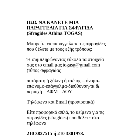
ΠΩΣ ΝΑ ΚΑΝΕΤΕ ΜΙΑ
ΠΑΡΑΓΓΕΛΙΑ ΓΙΑ ΣΦΡΑΓΙΔΑ
(Sfragides Athina TOGAS)
Μπορείτε να παραγγείλετε τις σφραγίδες
που θέλετε με τους εξής τρόπους:
Ή συμπληρώνοντας εύκολα τα στοιχεία
σας στο email μας togasg@gmail.com
(τύπος σφραγιδας
αυτόματη ή ξύλινη ή τσέπης – όνομα-
επώνυμο-επάγγελμα-διεύθυνση-τκ &
περιοχή – ΑΦΜ – ΔΟΥ –
Τηλέφωνο και Email (προαιρετικά).
Είτε προφορικά απλά, το κείμενο για τις
σφραγίδες (sfragides) που θέλετε στα
τηλέφωνα
210 3827515 ή 210 3301978.