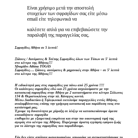
Είναι χρήσιμο μετά την αποστολή
στοιχείων των σφραγίδων σας είτε μέσω
email είτε τηλεφωνικά να
καλέσετε απλά για να επιβεβαιώσετε την
παραλαβή της παραγγελίας σας.
Σφραγίδες Αθήνα σε 5 λεπτά!
Ξύλινες / Αυτόματες & Τσέπης Σφραγίδες όλων των Τύπων σε 5′ λεπτά
στο κέντρο της Αθήνας!!!
Sfragides Athina TOGAS
Σφραγίδες…. ξύλινες, αυτόματες & μηχανικές στην Αθήνα – σε 5′ λεπτά
στο κέντρο της Αθήνας!!!
Η ειδικότητά μας στις σφραγίδες για πάνω από 25 χρόνια !!!!
Οι καλύτερες σφραγίδες εδώ και 25 χρόνια ασχολούμαστε με την
κατασκευή σφραγίδας στην Αθήνα με 2 καταστήματα στο κέντρο Σόλωνος
134 & Θεμιστοκλέους στην πλ. Κάνιγγος κοντά.
Μέσω Διαδικτύου ή Τηλεφωνικά εκτελούμε παραγγελίες εντός Αθήνας,
αναλαμβάνοντας επίσης την γρήγορη κατασκευή και παράδοση τους στο
κατάστημά μας.
Έχουμε τη δυνατότητα με χάραξη σε λέιζερ να κατασκευάσουμε άμεσα
οποιαδήποτε σφραγίδα
επιθυμείτε με εξαιρετική ευκρίνεια και στην πιο οικονομική τιμή της
αγοράς στο κέντρο της Αθήνας. Παρέχουμε άριστη εγγύηση εφόρου ζωής
για το λάστιχο της σφραγίδας που παραδίδουμε.
Εάν δεν είστε απόλυτα ικανοποιημένοι, μπορούμε να αντικαταστήσουμε το