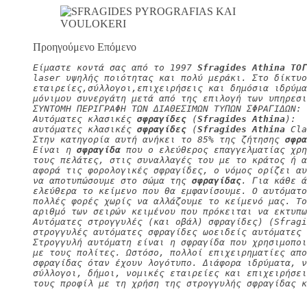
Προηγούμενο Επόμενο
Είμαστε κοντά σας από το 1997 
Sfragides Athina ΤΟΓ
laser υψηλής ποιότητας και πολύ μεράκι. Στο δίκτυο
εταιρείες,σύλλογοι,επιχειρήσεις και δημόσια ιδρύμα
μόνιμου συνεργάτη μετά από της επιλογή των υπηρεσι
ΣΥΝΤΟΜΗ ΠΕΡΙΓΡΑΦΗ ΤΩΝ ΔΙΑΘΕΣΙΜΩΝ ΤΥΠΩΝ ΣΦΡΑΓΙΔΩΝ:
Αυτόματες κλασικές 
σφραγίδες
 (
Sfragides Athina
):
αυτόματες κλασικές 
σφραγίδες
 (
Sfragides Athina
 Cla
Στην κατηγορία αυτή ανήκει το 85% της ζήτησης 
σφρα
Είναι η 
σφραγίδα
 που ο ελεύθερος επαγγελματίας χρη
τους πελάτες, στις συναλλαγές του με το κράτος ή α
αφορά τις φορολογικές σφραγίδες, ο νόμος ορίζει αυ
να αποτυπώσουμε στο σώμα της 
σφραγίδας
. Για κάθε ά
ελεύθερα το κείμενο που θα εμφανίσουμε. Ο αυτόματο
πολλές φορές χωρίς να αλλάζουμε το κείμενό μας. Τ
αριθμό των σειρών κειμένου που πρόκειται να εκτυπω
Αυτόματες στρογγυλές (και οβάλ) σφραγίδες) (Sfragi
στρογγυλές αυτόματες σφραγίδες ωοειδείς αυτόματες 
Στρογγυλή αυτόματη είναι η σφραγίδα που χρησιμοπο
με τους πολίτες. Ωστόσο, πολλοί επιχειρηματίες απο
σφραγίδας όταν έχουν λογότυπο. Διάφορα ιδρύματα, 
σύλλογοι, δήμοι, νομικές εταιρείες και επιχειρήσει
τους προφίλ με τη χρήση της στρογγυλής σφραγίδας κ