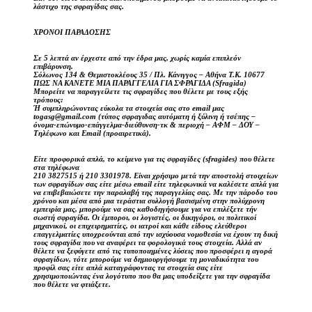
λάστιχο της σφραγίδας σας.
ΧΡΟΝΟΙ ΠΑΡΑΔΟΣΗΣ
Σε 5 λεπτά αν έρχεστε από την έδρα μας, χωρίς καμία επιπλεόν
επιβάρυνση.
Σόλωνος 134 & Θεμιστοκλέους 35 / Πλ. Κάνιγγος – Αθήνα Τ.Κ. 10677
ΠΩΣ ΝΑ ΚΑΝΕΤΕ ΜΙΑ ΠΑΡΑΓΓΕΛΙΑ ΓΙΑ ΣΦΡΑΓΙΔΑ (Sfragida)
Μπορείτε να παραγγείλετε τις σφραγίδες που θέλετε με τους εξής
τρόπους:
Ή συμπληρώνοντας εύκολα τα στοιχεία σας στο email μας
togasg@gmail.com (τύπος σφραγιδας αυτόματη ή ξύλινη ή τσέπης –
όνομα-επώνυμο-επάγγελμα-διεύθυνση-τκ & περιοχή – ΑΦΜ – ΔΟΥ –
Τηλέφωνο και Email (προαιρετικά).
Είτε προφορικά απλά, το κείμενο για τις σφραγίδες (sfragides) που θέλετε
στα τηλέφωνα
210 3827515 ή 210 3301978. Είναι χρήσιμο μετά την αποστολή στοιχείων
των σφραγίδων σας είτε μέσω email είτε τηλεφωνικά να καλέσετε απλά για
να επιβεβαιώσετε την παραλαβή της παραγγελίας σας. Με την πάροδο του
χρόνου και μέσα από μια τεράστια συλλογή βασισμένη στην πολύχρονη
εμπειρία μας, μπορούμε να σας καθοδηγήσουμε για να επιλέξετε τήν
σωστή σφραγίδα. Οι έμποροι, οι λογιστές, οι δικηγόροι, οι πολιτικοί
μηχανικοί, οι επιχειρηματίες, οι ιατροί και κάθε είδους ελεύθεροι
επαγγελματίες υποχρεούνται από την ισχύουσα νομοθεσία να έχουν τη δική
τους σφραγίδα που να αναφέρει τα φορολογικά τους στοιχεία. Αλλά αν
θέλετε να ξεφύγετε από τις τυποποιημένες λύσεις που προσφέρει η αγορά
σφραγίδων, τότε μπορούμε να δημιουργήσουμε τη μοναδικότητα του
προφίλ σας είτε απλά καταγράφοντας τα στοιχεία σας είτε
χρησιμοποιώντας ένα λογότυπο που θα μας υποδείξετε για την σφραγίδα
που θέλετε να φτιάξετε.