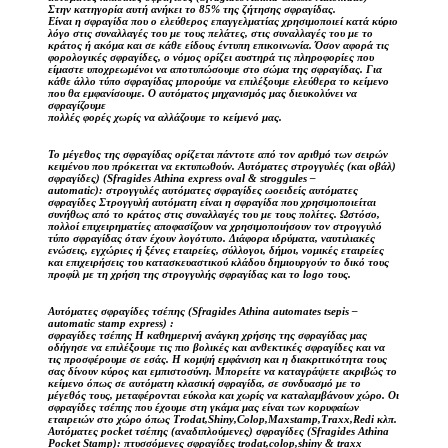
Στην κατηγορία αυτή ανήκει το 85% της ζήτησης σφραγίδας.
Είναι η σφραγίδα που ο ελεύθερος επαγγελματίας χρησιμοποιεί κατά κύριο
λόγο στις συναλλαγές του με τους πελάτες, στις συναλλαγές του με το
κράτος ή ακόμα και σε κάθε είδους έντυπη επικοινωνία. Όσον αφορά τις
φορολογικές σφραγίδες, ο νόμος ορίζει αυστηρά τις πληροφορίες που
είμαστε υποχρεωμένοι να αποτυπώσουμε στο σώμα της σφραγίδας. Για
κάθε άλλο τύπο σφραγίδας μπορούμε να επιλέξουμε ελεύθερα το κείμενο
που θα εμφανίσουμε. Ο αυτόματος μηχανισμός μας διευκολύνει να
σφραγίζουμε
πολλές φορές χωρίς να αλλάζουμε το κείμενό μας.
Το μέγεθος της σφραγίδας ορίζεται πάντοτε από τον αριθμό των σειρών
κειμένου που πρόκειται να εκτυπωθούν. Αυτόματες στρογγυλές (και οβάλ)
σφραγίδες) (Sfragides Athina express oval & stroggules –
automatic): στρογγυλές αυτόματες σφραγίδες ωοειδείς αυτόματες
σφραγίδες Στρογγυλή αυτόματη είναι η σφραγίδα που χρησιμοποιείται
συνήθως από το κράτος στις συναλλαγές του με τους πολίτες. Ωστόσο,
πολλοί επιχειρηματίες αποφασίζουν να χρησιμοποιήσουν τον στρογγυλό
τύπο σφραγίδας όταν έχουν λογότυπο. Διάφορα ιδρύματα, ναυτιλιακές
ενώσεις, εγχώριες ή ξένες εταιρείες, σύλλογοι, δήμοι, νομικές εταιρείες
και επιχειρήσεις του κατασκευαστικού κλάδου δημιουργούν το δικό τους
προφίλ με τη χρήση της στρογγυλής σφραγίδας και το logo τους.
Αυτόματες σφραγίδες τσέπης (Sfragides Athina automates tsepis –
automatic stamp express) :
σφραγίδες τσέπης Η καθημερινή ανάγκη χρήσης της σφραγίδας μας
οδήγησε να επιλέξουμε τις πιο βολικές και ανθεκτικές σφραγίδες και να
τις προσφέρουμε σε εσάς. Η κομψή εμφάνιση και η διακριτικότητα τους
σας δίνουν κύρος και εμπιστοσύνη. Μπορείτε να καταγράψετε ακριβώς το
κείμενο όπως σε αυτόματη κλασική σφραγίδα, σε συνδυασμό με το
μέγεθός τους, μεταφέρονται εύκολα και χωρίς να καταλαμβάνουν χώρο. Οι
σφραγίδες τσέπης που έχουμε στη γκάμα μας είναι των κορυφαίων
εταιρειών στο χώρο όπως Trodat,Shiny,Colop,Maxstamp,Traxx,Redi κλπ.
Αυτόματες pocket τσέπης (αναδιπλούμενες) σφραγίδες (Sfragides Athina
Pocket Stamp): πτυσσόμενες σφραγίδες trodat,colop,shiny & traxx