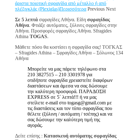
άριστα ποιοτική σφραγίδα από μέταλλο ή από
πλέξιγκλάς (Plexiglas)Περισσότερα
Previous Next
Σε 5 λεπτά
σφραγίδες Αθήνα. Είδη
σφραγίδας
Αθήνα
. Φτιάξε αυτόματες, ξύλινες σφραγίδες στην
Αθήνα. Προσφορές σφραγίδες Αθήνα. Sfragides
Athina
TOGAS
.
Μάθετε πόσο θα κοστίσει η σφραγίδα σας! ΤΟΓΚΑΣ
– Sfragides Athina – Σφραγίδες Αθήνα – Σόλωνος 134
Αθήνα
Μπορείτε να μας πάρετε τηλέφωνο στα
210 3827515 – 210 3301978 για
οτιδήποτε σφραγίδα χρειαστείτε διαφόρων
διαστάσεων και άμεσα να σας δώσουμε
την καλύτερη προσφορά. ΠΑΡΑΔΟΣΗ
EXPRESS σε 5΄ λεπτά!!! ή να μας
στείλετε e-mail στο togasg@gmail.com με
τις διαστάσεις και τον τύπο σφραγίδας που
θέλετε (ξύλινη / αυτόματη / τσέπης) και να
σας δώσουμε την καλύτερη τιμή της
αγοράς.
Δείτε επίσης :
Κατασκευή αυτόματης σφραγίδας