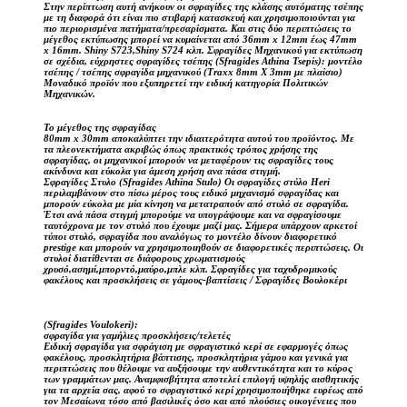
Στην περίπτωση αυτή ανήκουν οι σφραγίδες της κλάσης αυτόματης τσέπης
με τη διαφορά ότι είναι πιο στιβαρή κατασκευή και χρησιμοποιούνται για
πιο περιορισμένα πατήματα/πρεσαρίσματα. Και στις δύο περιπτώσεις το
μέγεθος εκτύπωσης μπορεί να κυμαίνεται από 36mm x 12mm έως 47mm
x 16mm. Shiny S723,Shiny S724 κλπ. Σφραγίδες Μηχανικού για εκτύπωση
σε σχέδια, εύχρηστες σφραγίδες τσέπης (Sfragides Athina Tsepis): μοντέλο
τσέπης / τσέπης σφραγίδα μηχανικού (Traxx 8mm X 3mm με πλαίσιο)
Μοναδικό προϊόν που εξυπηρετεί την ειδική κατηγορία Πολιτικών
Μηχανικών.
Το μέγεθος της σφραγίδας
80mm x 30mm αποκαλύπτει την ιδιαιτερότητα αυτού του προϊόντος. Με
τα πλεονεκτήματα ακριβώς όπως πρακτικός τρόπος χρήσης της
σφραγίδας, οι μηχανικοί μπορούν να μεταφέρουν τις σφραγίδες τους
ακίνδυνα και εύκολα για άμεση χρήση ανα πάσα στιγμή.
Σφραγίδες Στυλο (Sfragides Athina Stulo) Οι σφραγίδες στύλο Heri
περιλαμβάνουν στο πίσω μέρος τους ειδικό μηχανισμό σφραγίδας και
μπορούν εύκολα με μία κίνηση να μετατραπούν από στυλό σε σφραγίδα.
Έτσι ανά πάσα στιγμή μπορούμε να υπογράψουμε και να σφραγίσουμε
ταυτόχρονα με τον στυλό που έχουμε μαζί μας. Σήμερα υπάρχουν αρκετοί
τύποι στυλό, σφραγίδα που αναλόγως το μοντέλο δίνουν διαφορετικό
prestige και μπορούν να χρησιμοποιηθούν σε διαφορετικές περιπτώσεις. Οι
στυλοί διατίθενται σε διάφορους χρωματισμούς
χρυσό,ασημί,μπορντό,μαύρο,μπλε κλπ. Σφραγίδες για ταχυδρομικούς
φακέλους και προσκλήσεις σε γάμους-βαπτίσεις / Σφραγίδες Βουλοκέρι
(Sfragides Voulokeri):
σφραγίδα για γαμήλιες προσκλήσεις/τελετές
Ειδική σφραγίδα για σφράγιση με σφραγιστικό κερί σε εφαρμογές όπως
φακέλους, προσκλητήρια βάπτισης, προσκλητήρια γάμου και γενικά για
περιπτώσεις που θέλουμε να αυξήσουμε την αυθεντικότητα και το κύρος
των γραμμάτων μας. Αναμφισβήτητα αποτελεί επιλογή υψηλής αισθητικής
για τα αρχεία σας, αφού το σφραγιστικό κερί χρησιμοποιήθηκε ευρέως από
τον Μεσαίωνα τόσο από βασιλικές όσο και από πλούσιες οικογένειες που