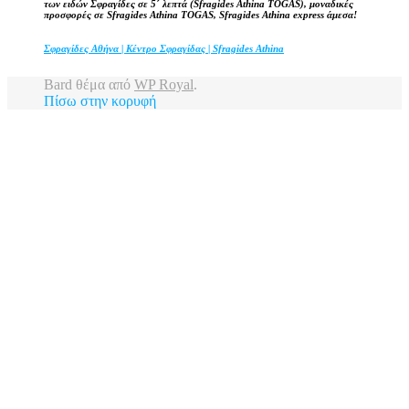
των ειδών Σφραγίδες σε 5΄ λεπτά (Sfragides Athina TOGAS), μοναδικές
προσφορές σε Sfragides Athina TOGAS, Sfragides Athina express άμεσα!
Σφραγίδες Αθήνα | Κέντρο Σφραγίδας | Sfragides Athina
Bard θέμα από
WP Royal
.
Πίσω στην κορυφή