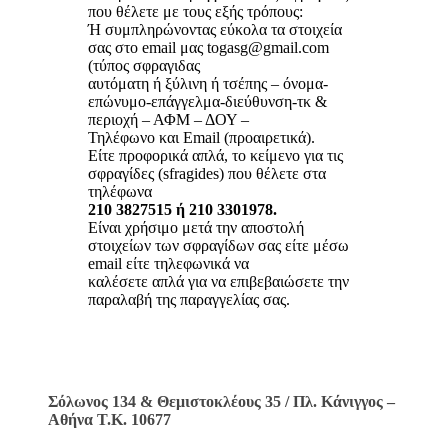
που θέλετε με τους εξής τρόπους:
Ή συμπληρώνοντας εύκολα τα στοιχεία
σας στο email μας togasg@gmail.com
(τύπος σφραγιδας
αυτόματη ή ξύλινη ή τσέπης – όνομα-
επώνυμο-επάγγελμα-διεύθυνση-τκ &
περιοχή – ΑΦΜ – ΔΟΥ –
Τηλέφωνο και Email (προαιρετικά).
Είτε προφορικά απλά, το κείμενο για τις
σφραγίδες (sfragides) που θέλετε στα
τηλέφωνα
210 3827515 ή 210 3301978.
Είναι χρήσιμο μετά την αποστολή
στοιχείων των σφραγίδων σας είτε μέσω
email είτε τηλεφωνικά να
καλέσετε απλά για να επιβεβαιώσετε την
παραλαβή της παραγγελίας σας.
Σόλωνος 134 & Θεμιστοκλέους 35 / Πλ. Κάνιγγος –
Αθήνα Τ.Κ. 10677