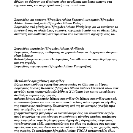
ήθελαν να δώσουν μια ιδιαίτερη νότα ασφάλειας και διακόσμησης στα
έγγραφά τους και στην προσωπική τους ταυτότητα.
Σφραγίδες για σαπούνι (Sfragides Athina Sapouni),κεραμικά (Sfragides
Athina Keramika),πυλό (Sfragides Athina Pulos):
Σφραγίδες από plexiglass (Sfragides Athina Plexiglass) για να τυπώνετε το
λογότυπό σας σε υλικά όπως σαπούνι, κεραμικά ή πυλό και να δίνετε άλλη
διάσταση και αισθητική στα προϊόντα που εκτυπώνετε σφραγίζόντας τα.
Σφραγίδες ακρυλικές (Sfragides Athina Akrilikes):
Σφραγίδες ιδιαίτερης αισθητικής σε χερούλι διάφανο σε χρώματα διάφανο
clear,διάφανο
θαλασσί,διάφανο κίτρινο. Οι σφραγίδες διατείθονται σε παραλληλόγραφες
και στρογγυλές.
Σφραγίδες πυρογραφίας (Sfragides Athina Purografias):
Μεταλλικές ορειχάλκινες σφραγίδες
Εξαιρετική απόδοση σφραγίδας πυρογραφίας σε ξύλο και σε δέρμα.
Σφραγίδες Ξύλινες Κλασικες (Sfragides Athina Xulines klassikes) όλων των
μεγεθών κατα παραγγελία εώς 200mm X 140mm όσο και το μεγαλύτερο
διαθέσιμο ταμπόν της αγοράς:
παλιομοδίτικες κλασικές ξύλινες σφραγίδες Οι ξύλινες σφραγίδες μπορούν
να ικανοποιήσουν και τον πιο απαιτητικό πελάτη όσον αφορά το μέγεθος
της επιφάνειας εκτύπωσης. Ξεκινώντας από τις μονοσειρές (ανεξάρτητα
από το μέγεθος και τον τύπο
γραμματοσειράς) μπορούμε να εκτυπώσουμε έως και δεκαπέντε σειρές,
αφού μπορούμε να σας κάνουμε οποιοδήποτε μέγεθος κατόπιν αιτήματος
σας. Σφραγίδες παραλληλογράμμων, σφραγίδες στρογγυλές, σφραγίδες
τετράγωνες και οβάλ, κατασκευάζονται για όλες τις ανάγκες σας και σας
προσφέρουν ένα μοναδικό και ποιοτικό αποτέλεσμα στις πιο χαμηλές τιμές
της αγοράς. Το κατάστημα Sfragides Athina TOGAS κατασκευάζει όλων