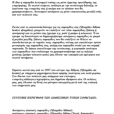
Η ίδια η σφραγίδα λειτουργεί επίσης ως μέσο έμμεσης προώθησης της
επιχείρησης. Το σωστό κείμενο, ανάλογα με την αντίστοιχη διάταξη, το
λογότυπο της εταιρείας σας ή ακόμα και το πλαίσιο που θα
χρησιμοποιήσετε, Λειτουργεί αυτόματα ως μέσο επικοινωνίας μεταξύ εσάς
και των πελατών σας.
Εκτός από το καουτσούκ/λάστιχο για τις σφραγίδες σας (Sfragides Athina
lastixo sfragidas), μπορείτε να επιλέξετε τον τύπο σφραγίδας (ξύλινη ή
αυτόματη) και το μελάνι σας (χρώμα π.χ. μπλέ ή μαύρο ή κόκκινο). Έτσι
έχουμε τη δυνατότητα να δημιουργήσουμε αυτόματες σφραγίδες σε μικρά
ή μεγάλα μεγέθη, ξύλινες σφραγίδες που θα επιλέξετε αν θέλετε να
συνοδεύονται με το ταμπόν τους, σφραγίδες τσέπης για ευκολότερο τρόπο
μεταφοράς της σφραγίδας σας, ακόμη και σφραγίδα στυλό για πιο κομψή
παρουσία. Το άψογο αποτέλεσμα της εκτύπωσης, η κορυφαία ποιότητα
των σφραγίδων που επιλέγουμε να χρησιμοποιήσουμε και η επιλογή
μελάνης (μαύρο-κόκκινο-μπλε) μας δίνουν την ευκαιρία για αμέτρητα και
σωστά πατήματα.
Είμαστε κοντά σας από το 1997 στο κέντρο της Αθήνας (Sfragides sto
kentro) με σύγχρονα μηχανήματα laser υψηλής ποιότητας και πολύ μεράκι.
Στο δίκτυο των πελατών μας υπάρχουν και επώνυμες
εταιρείες,σύλλογοι,επιχειρήσεις και δημόσια ιδρύματα κλπ. Οι πελάτες
μας, μας έδωσαν τη θέση του μόνιμου συνεργάτη μετά από της επιλογή
των υπηρεσιών μας.
ΣΥΝΤΟΜΗ ΠΕΡΙΓΡΑΦΗ ΤΩΝ ΔΙΑΘΕΣΙΜΩΝ ΤΥΠΩΝ ΣΦΡΑΓΙΔΩΝ:
Αυτόματες κλασικές σφραγίδες (Sfragides Athina):
αυτόματες κλασικές σφραγίδες (Sfragides Athina Classic Automatic)