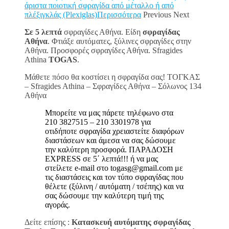
άριστα ποιοτική σφραγίδα από μέταλλο ή από
πλέξιγκλάς (Plexiglas)Περισσότερα
Previous Next
Σε 5 λεπτά
σφραγίδες Αθήνα. Είδη
σφραγίδας
Αθήνα
. Φτιάξε αυτόματες, ξύλινες σφραγίδες στην
Αθήνα. Προσφορές σφραγίδες Αθήνα. Sfragides
Athina
TOGAS
.
Μάθετε πόσο θα κοστίσει η σφραγίδα σας! ΤΟΓΚΑΣ
– Sfragides Athina – Σφραγίδες Αθήνα – Σόλωνος 134
Αθήνα
Μπορείτε να μας πάρετε τηλέφωνο στα
210 3827515 – 210 3301978 για
οτιδήποτε σφραγίδα χρειαστείτε διαφόρων
διαστάσεων και άμεσα να σας δώσουμε
την καλύτερη προσφορά. ΠΑΡΑΔΟΣΗ
EXPRESS σε 5΄ λεπτά!!! ή να μας
στείλετε e-mail στο togasg@gmail.com με
τις διαστάσεις και τον τύπο σφραγίδας που
θέλετε (ξύλινη / αυτόματη / τσέπης) και να
σας δώσουμε την καλύτερη τιμή της
αγοράς.
Δείτε επίσης :
Κατασκευή αυτόματης σφραγίδας