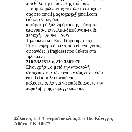
που θέλετε με τους εξής τρόπους:
Ή συμπληρώνοντας εύκολα τα στοιχεία
σας στο email μας togasg@gmail.com
(τύπος σφραγιδας
αυτόματη ή ξύλινη ή τσέπης – όνομα-
επώνυμο-επάγγελμα-διεύθυνση-τκ &
περιοχή – ΑΦΜ – ΔΟΥ –
Τηλέφωνο και Email (προαιρετικά).
Είτε προφορικά απλά, το κείμενο για τις
σφραγίδες (sfragides) που θέλετε στα
τηλέφωνα
210 3827515 ή 210 3301978.
Είναι χρήσιμο μετά την αποστολή
στοιχείων των σφραγίδων σας είτε μέσω
email είτε τηλεφωνικά να
καλέσετε απλά για να επιβεβαιώσετε την
παραλαβή της παραγγελίας σας.
Σόλωνος 134 & Θεμιστοκλέους 35 / Πλ. Κάνιγγος –
Αθήνα Τ.Κ. 10677