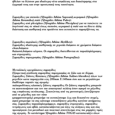
ήθελαν να δώσουν μια ιδιαίτερη νότα ασφάλειας και διακόσμησης στα
έγγραφά τους και στην προσωπική τους ταυτότητα.
Σφραγίδες για σαπούνι (Sfragides Athina Sapouni),κεραμικά (Sfragides
Athina Keramika),πυλό (Sfragides Athina Pulos):
Σφραγίδες από plexiglass (Sfragides Athina Plexiglass) για να τυπώνετε το
λογότυπό σας σε υλικά όπως σαπούνι, κεραμικά ή πυλό και να δίνετε άλλη
διάσταση και αισθητική στα προϊόντα που εκτυπώνετε σφραγίζόντας τα.
Σφραγίδες ακρυλικές (Sfragides Athina Akrilikes):
Σφραγίδες ιδιαίτερης αισθητικής σε χερούλι διάφανο σε χρώματα διάφανο
clear,διάφανο
θαλασσί,διάφανο κίτρινο. Οι σφραγίδες διατείθονται σε παραλληλόγραφες
και στρογγυλές.
Σφραγίδες πυρογραφίας (Sfragides Athina Purografias):
Μεταλλικές ορειχάλκινες σφραγίδες
Εξαιρετική απόδοση σφραγίδας πυρογραφίας σε ξύλο και σε δέρμα.
Σφραγίδες Ξύλινες Κλασικες (Sfragides Athina Xulines klassikes) όλων των
μεγεθών κατα παραγγελία εώς 200mm X 140mm όσο και το μεγαλύτερο
διαθέσιμο ταμπόν της αγοράς:
παλιομοδίτικες κλασικές ξύλινες σφραγίδες Οι ξύλινες σφραγίδες μπορούν
να ικανοποιήσουν και τον πιο απαιτητικό πελάτη όσον αφορά το μέγεθος
της επιφάνειας εκτύπωσης. Ξεκινώντας από τις μονοσειρές (ανεξάρτητα
από το μέγεθος και τον τύπο
γραμματοσειράς) μπορούμε να εκτυπώσουμε έως και δεκαπέντε σειρές,
αφού μπορούμε να σας κάνουμε οποιοδήποτε μέγεθος κατόπιν αιτήματος
σας. Σφραγίδες παραλληλογράμμων, σφραγίδες στρογγυλές, σφραγίδες
τετράγωνες και οβάλ, κατασκευάζονται για όλες τις ανάγκες σας και σας
προσφέρουν ένα μοναδικό και ποιοτικό αποτέλεσμα στις πιο χαμηλές τιμές
της αγοράς. Το κατάστημα Sfragides Athina TOGAS κατασκευάζει όλων