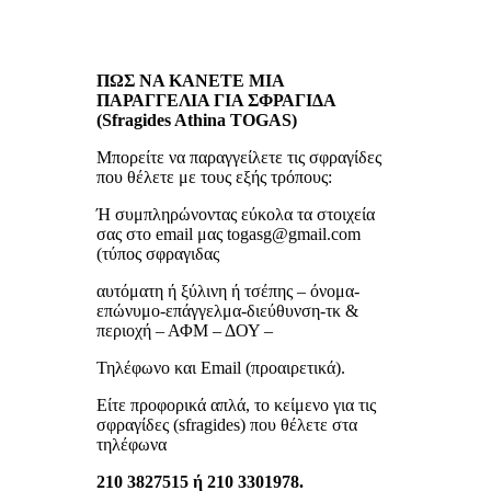
ΠΩΣ ΝΑ ΚΑΝΕΤΕ ΜΙΑ
ΠΑΡΑΓΓΕΛΙΑ ΓΙΑ ΣΦΡΑΓΙΔΑ
(Sfragides Athina TOGAS)
Μπορείτε να παραγγείλετε τις σφραγίδες
που θέλετε με τους εξής τρόπους:
Ή συμπληρώνοντας εύκολα τα στοιχεία
σας στο email μας togasg@gmail.com
(τύπος σφραγιδας
αυτόματη ή ξύλινη ή τσέπης – όνομα-
επώνυμο-επάγγελμα-διεύθυνση-τκ &
περιοχή – ΑΦΜ – ΔΟΥ –
Τηλέφωνο και Email (προαιρετικά).
Είτε προφορικά απλά, το κείμενο για τις
σφραγίδες (sfragides) που θέλετε στα
τηλέφωνα
210 3827515 ή 210 3301978.