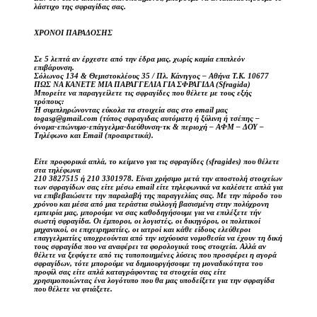
λάστιχο της σφραγίδας σας.
ΧΡΟΝΟΙ ΠΑΡΑΔΟΣΗΣ
Σε 5 λεπτά αν έρχεστε από την έδρα μας, χωρίς καμία επιπλεόν
επιβάρυνση.
Σόλωνος 134 & Θεμιστοκλέους 35 / Πλ. Κάνιγγος – Αθήνα Τ.Κ. 10677
ΠΩΣ ΝΑ ΚΑΝΕΤΕ ΜΙΑ ΠΑΡΑΓΓΕΛΙΑ ΓΙΑ ΣΦΡΑΓΙΔΑ (Sfragida)
Μπορείτε να παραγγείλετε τις σφραγίδες που θέλετε με τους εξής
τρόπους:
Ή συμπληρώνοντας εύκολα τα στοιχεία σας στο email μας
togasg@gmail.com (τύπος σφραγιδας αυτόματη ή ξύλινη ή τσέπης –
όνομα-επώνυμο-επάγγελμα-διεύθυνση-τκ & περιοχή – ΑΦΜ – ΔΟΥ –
Τηλέφωνο και Email (προαιρετικά).
Είτε προφορικά απλά, το κείμενο για τις σφραγίδες (sfragides) που θέλετε
στα τηλέφωνα
210 3827515 ή 210 3301978. Είναι χρήσιμο μετά την αποστολή στοιχείων
των σφραγίδων σας είτε μέσω email είτε τηλεφωνικά να καλέσετε απλά για
να επιβεβαιώσετε την παραλαβή της παραγγελίας σας. Με την πάροδο του
χρόνου και μέσα από μια τεράστια συλλογή βασισμένη στην πολύχρονη
εμπειρία μας, μπορούμε να σας καθοδηγήσουμε για να επιλέξετε τήν
σωστή σφραγίδα. Οι έμποροι, οι λογιστές, οι δικηγόροι, οι πολιτικοί
μηχανικοί, οι επιχειρηματίες, οι ιατροί και κάθε είδους ελεύθεροι
επαγγελματίες υποχρεούνται από την ισχύουσα νομοθεσία να έχουν τη δική
τους σφραγίδα που να αναφέρει τα φορολογικά τους στοιχεία. Αλλά αν
θέλετε να ξεφύγετε από τις τυποποιημένες λύσεις που προσφέρει η αγορά
σφραγίδων, τότε μπορούμε να δημιουργήσουμε τη μοναδικότητα του
προφίλ σας είτε απλά καταγράφοντας τα στοιχεία σας είτε
χρησιμοποιώντας ένα λογότυπο που θα μας υποδείξετε για την σφραγίδα
που θέλετε να φτιάξετε.