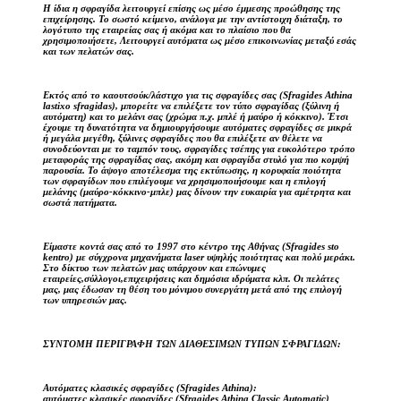
Η ίδια η σφραγίδα λειτουργεί επίσης ως μέσο έμμεσης προώθησης της
επιχείρησης. Το σωστό κείμενο, ανάλογα με την αντίστοιχη διάταξη, το
λογότυπο της εταιρείας σας ή ακόμα και το πλαίσιο που θα
χρησιμοποιήσετε, Λειτουργεί αυτόματα ως μέσο επικοινωνίας μεταξύ εσάς
και των πελατών σας.
Εκτός από το καουτσούκ/λάστιχο για τις σφραγίδες σας (Sfragides Athina
lastixo sfragidas), μπορείτε να επιλέξετε τον τύπο σφραγίδας (ξύλινη ή
αυτόματη) και το μελάνι σας (χρώμα π.χ. μπλέ ή μαύρο ή κόκκινο). Έτσι
έχουμε τη δυνατότητα να δημιουργήσουμε αυτόματες σφραγίδες σε μικρά
ή μεγάλα μεγέθη, ξύλινες σφραγίδες που θα επιλέξετε αν θέλετε να
συνοδεύονται με το ταμπόν τους, σφραγίδες τσέπης για ευκολότερο τρόπο
μεταφοράς της σφραγίδας σας, ακόμη και σφραγίδα στυλό για πιο κομψή
παρουσία. Το άψογο αποτέλεσμα της εκτύπωσης, η κορυφαία ποιότητα
των σφραγίδων που επιλέγουμε να χρησιμοποιήσουμε και η επιλογή
μελάνης (μαύρο-κόκκινο-μπλε) μας δίνουν την ευκαιρία για αμέτρητα και
σωστά πατήματα.
Είμαστε κοντά σας από το 1997 στο κέντρο της Αθήνας (Sfragides sto
kentro) με σύγχρονα μηχανήματα laser υψηλής ποιότητας και πολύ μεράκι.
Στο δίκτυο των πελατών μας υπάρχουν και επώνυμες
εταιρείες,σύλλογοι,επιχειρήσεις και δημόσια ιδρύματα κλπ. Οι πελάτες
μας, μας έδωσαν τη θέση του μόνιμου συνεργάτη μετά από της επιλογή
των υπηρεσιών μας.
ΣΥΝΤΟΜΗ ΠΕΡΙΓΡΑΦΗ ΤΩΝ ΔΙΑΘΕΣΙΜΩΝ ΤΥΠΩΝ ΣΦΡΑΓΙΔΩΝ:
Αυτόματες κλασικές σφραγίδες (Sfragides Athina):
αυτόματες κλασικές σφραγίδες (Sfragides Athina Classic Automatic)