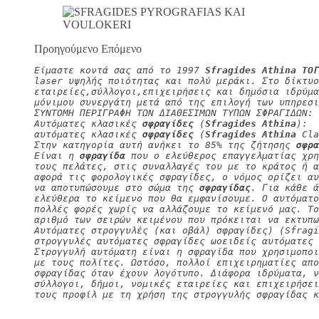
Προηγούμενο Επόμενο
Είμαστε κοντά σας από το 1997 
Sfragides Athina ΤΟΓ
laser υψηλής ποιότητας και πολύ μεράκι. Στο δίκτυο
εταιρείες,σύλλογοι,επιχειρήσεις και δημόσια ιδρύμα
μόνιμου συνεργάτη μετά από της επιλογή των υπηρεσι
ΣΥΝΤΟΜΗ ΠΕΡΙΓΡΑΦΗ ΤΩΝ ΔΙΑΘΕΣΙΜΩΝ ΤΥΠΩΝ ΣΦΡΑΓΙΔΩΝ:
Αυτόματες κλασικές 
σφραγίδες
 (
Sfragides Athina
):
αυτόματες κλασικές 
σφραγίδες
 (
Sfragides Athina
 Cla
Στην κατηγορία αυτή ανήκει το 85% της ζήτησης 
σφρα
Είναι η 
σφραγίδα
 που ο ελεύθερος επαγγελματίας χρη
τους πελάτες, στις συναλλαγές του με το κράτος ή α
αφορά τις φορολογικές σφραγίδες, ο νόμος ορίζει αυ
να αποτυπώσουμε στο σώμα της 
σφραγίδας
. Για κάθε ά
ελεύθερα το κείμενο που θα εμφανίσουμε. Ο αυτόματο
πολλές φορές χωρίς να αλλάζουμε το κείμενό μας. Τ
αριθμό των σειρών κειμένου που πρόκειται να εκτυπω
Αυτόματες στρογγυλές (και οβάλ) σφραγίδες) (Sfragi
στρογγυλές αυτόματες σφραγίδες ωοειδείς αυτόματες 
Στρογγυλή αυτόματη είναι η σφραγίδα που χρησιμοπο
με τους πολίτες. Ωστόσο, πολλοί επιχειρηματίες απο
σφραγίδας όταν έχουν λογότυπο. Διάφορα ιδρύματα, 
σύλλογοι, δήμοι, νομικές εταιρείες και επιχειρήσει
τους προφίλ με τη χρήση της στρογγυλής σφραγίδας κ