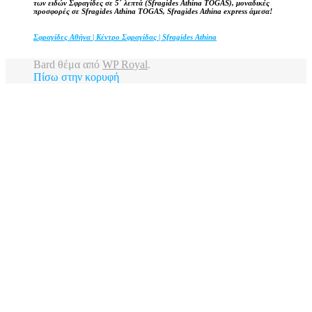
των ειδών Σφραγίδες σε 5΄ λεπτά (Sfragides Athina TOGAS), μοναδικές
προσφορές σε Sfragides Athina TOGAS, Sfragides Athina express άμεσα!
Σφραγίδες Αθήνα | Κέντρο Σφραγίδας | Sfragides Athina
Bard θέμα από
WP Royal
.
Πίσω στην κορυφή