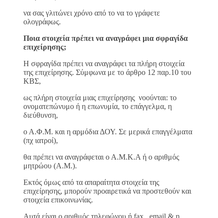
να σας γλιτώνει χρόνο από το να το γράφετε
ολογράφως.
Ποια στοιχεία πρέπει να αναγράφει μια σφραγίδα
επιχείρησης;
Η σφραγίδα πρέπει να αναγράφει τα πλήρη στοιχεία
της επιχείρησης. Σύμφωνα με το άρθρο 12 παρ.10 του
ΚΒΣ,
ως πλήρη στοιχεία μιας επιχείρησης νοούνται: το
ονοματεπώνυμο ή η επωνυμία, το επάγγελμα, η
διεύθυνση,
ο Α.Φ.Μ. και η αρμόδια ΔΟΥ. Σε μερικά επαγγέλματα
(πχ ιατροί),
θα πρέπει να αναγράφεται ο Α.Μ.Κ.Α ή ο αριθμός
μητρώου (Α.Μ.).
Εκτός όμως από τα απαραίτητα στοιχεία της
επιχείρησης, μπορούν προαιρετικά να προστεθούν και
στοιχεία επικοινωνίας.
Αυτά είναι ο αριθμός τηλεφώνου ή fax, email & η