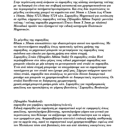
Στην περίπτωση αυτή ανήκουν οι σφραγίδες της κλάσης αυτόματης τσέπης
με τη διαφορά ότι είναι πιο στιβαρή κατασκευή και χρησιμοποιούνται για
πιο περιορισμένα πατήματα/πρεσαρίσματα. Και στις δύο περιπτώσεις το
μέγεθος εκτύπωσης μπορεί να κυμαίνεται από 36mm x 12mm έως 47mm
x 16mm. Shiny S723,Shiny S724 κλπ. Σφραγίδες Μηχανικού για εκτύπωση
σε σχέδια, εύχρηστες σφραγίδες τσέπης (Sfragides Athina Tsepis): μοντέλο
τσέπης / τσέπης σφραγίδα μηχανικού (Traxx 8mm X 3mm με πλαίσιο)
Μοναδικό προϊόν που εξυπηρετεί την ειδική κατηγορία Πολιτικών
Μηχανικών.
Το μέγεθος της σφραγίδας
80mm x 30mm αποκαλύπτει την ιδιαιτερότητα αυτού του προϊόντος. Με
τα πλεονεκτήματα ακριβώς όπως πρακτικός τρόπος χρήσης της
σφραγίδας, οι μηχανικοί μπορούν να μεταφέρουν τις σφραγίδες τους
ακίνδυνα και εύκολα για άμεση χρήση ανα πάσα στιγμή.
Σφραγίδες Στυλο (Sfragides Athina Stulo) Οι σφραγίδες στύλο Heri
περιλαμβάνουν στο πίσω μέρος τους ειδικό μηχανισμό σφραγίδας και
μπορούν εύκολα με μία κίνηση να μετατραπούν από στυλό σε σφραγίδα.
Έτσι ανά πάσα στιγμή μπορούμε να υπογράψουμε και να σφραγίσουμε
ταυτόχρονα με τον στυλό που έχουμε μαζί μας. Σήμερα υπάρχουν αρκετοί
τύποι στυλό, σφραγίδα που αναλόγως το μοντέλο δίνουν διαφορετικό
prestige και μπορούν να χρησιμοποιηθούν σε διαφορετικές περιπτώσεις. Οι
στυλοί διατίθενται σε διάφορους χρωματισμούς
χρυσό,ασημί,μπορντό,μαύρο,μπλε κλπ. Σφραγίδες για ταχυδρομικούς
φακέλους και προσκλήσεις σε γάμους-βαπτίσεις / Σφραγίδες Βουλοκέρι
(Sfragides Voulokeri):
σφραγίδα για γαμήλιες προσκλήσεις/τελετές
Ειδική σφραγίδα για σφράγιση με σφραγιστικό κερί σε εφαρμογές όπως
φακέλους, προσκλητήρια βάπτισης, προσκλητήρια γάμου και γενικά για
περιπτώσεις που θέλουμε να αυξήσουμε την αυθεντικότητα και το κύρος
των γραμμάτων μας. Αναμφισβήτητα αποτελεί επιλογή υψηλής αισθητικής
για τα αρχεία σας, αφού το σφραγιστικό κερί χρησιμοποιήθηκε ευρέως από
τον Μεσαίωνα τόσο από βασιλικές όσο και από πλούσιες οικογένειες που