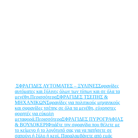
ΣΦΡΑΓΙΔΕΣ ΑΥΤΟΜΑΤΕΣ – ΞΥΛΙΝΕΣΣφραγίδες
αυτόματες και ξύλινες όλων των τύπων και σε όλα τα
μεγέθη.Περισσότερα
ΣΦΡΑΓΙΔΕΣ ΤΣΕΠΗΣ &
ΜΗΧΑΝΙΚΩΝΣφραγίδες για πολιτικούς μηχανικούς
και σφραγίδες τσέπης σε όλα τα μεγέθη, εύχρηστες
φορητές για εύκολη
μεταφορά.Περισσότερα
ΣΦΡΑΓΙΔΕΣ ΠΥΡΟΓΡΑΦΙΑΣ
& ΒΟΥΛΟΚΕΡΙΦτιάξτε την σφραγίδα που θέλετε με
το κείμενο ή το λογότυπό σας για να πατήσετε σε
σαπούνι ή ξύλο ή κερί. Παραλαμβάνετε από εμάς