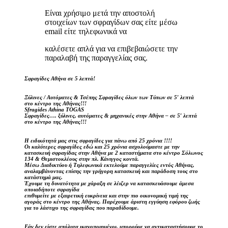
Είναι χρήσιμο μετά την αποστολή
στοιχείων των σφραγίδων σας είτε μέσω
email είτε τηλεφωνικά να
καλέσετε απλά για να επιβεβαιώσετε την
παραλαβή της παραγγελίας σας.
Σφραγίδες Αθήνα σε 5 λεπτά!
Ξύλινες / Αυτόματες & Τσέπης Σφραγίδες όλων των Τύπων σε 5′ λεπτά
στο κέντρο της Αθήνας!!!
Sfragides Athina TOGAS
Σφραγίδες…. ξύλινες, αυτόματες & μηχανικές στην Αθήνα – σε 5′ λεπτά
στο κέντρο της Αθήνας!!!
Η ειδικότητά μας στις σφραγίδες για πάνω από 25 χρόνια !!!!
Οι καλύτερες σφραγίδες εδώ και 25 χρόνια ασχολούμαστε με την
κατασκευή σφραγίδας στην Αθήνα με 2 καταστήματα στο κέντρο Σόλωνος
134 & Θεμιστοκλέους στην πλ. Κάνιγγος κοντά.
Μέσω Διαδικτύου ή Τηλεφωνικά εκτελούμε παραγγελίες εντός Αθήνας,
αναλαμβάνοντας επίσης την γρήγορη κατασκευή και παράδοση τους στο
κατάστημά μας.
Έχουμε τη δυνατότητα με χάραξη σε λέιζερ να κατασκευάσουμε άμεσα
οποιαδήποτε σφραγίδα
επιθυμείτε με εξαιρετική ευκρίνεια και στην πιο οικονομική τιμή της
αγοράς στο κέντρο της Αθήνας. Παρέχουμε άριστη εγγύηση εφόρου ζωής
για το λάστιχο της σφραγίδας που παραδίδουμε.
Εάν δεν είστε απόλυτα ικανοποιημένοι, μπορούμε να αντικαταστήσουμε το