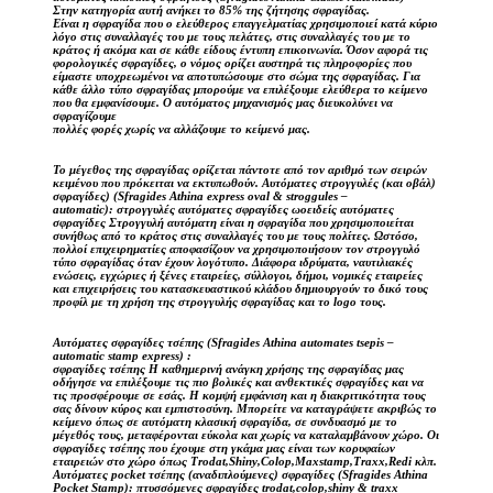
Στην κατηγορία αυτή ανήκει το 85% της ζήτησης σφραγίδας.
Είναι η σφραγίδα που ο ελεύθερος επαγγελματίας χρησιμοποιεί κατά κύριο
λόγο στις συναλλαγές του με τους πελάτες, στις συναλλαγές του με το
κράτος ή ακόμα και σε κάθε είδους έντυπη επικοινωνία. Όσον αφορά τις
φορολογικές σφραγίδες, ο νόμος ορίζει αυστηρά τις πληροφορίες που
είμαστε υποχρεωμένοι να αποτυπώσουμε στο σώμα της σφραγίδας. Για
κάθε άλλο τύπο σφραγίδας μπορούμε να επιλέξουμε ελεύθερα το κείμενο
που θα εμφανίσουμε. Ο αυτόματος μηχανισμός μας διευκολύνει να
σφραγίζουμε
πολλές φορές χωρίς να αλλάζουμε το κείμενό μας.
Το μέγεθος της σφραγίδας ορίζεται πάντοτε από τον αριθμό των σειρών
κειμένου που πρόκειται να εκτυπωθούν. Αυτόματες στρογγυλές (και οβάλ)
σφραγίδες) (Sfragides Athina express oval & stroggules –
automatic): στρογγυλές αυτόματες σφραγίδες ωοειδείς αυτόματες
σφραγίδες Στρογγυλή αυτόματη είναι η σφραγίδα που χρησιμοποιείται
συνήθως από το κράτος στις συναλλαγές του με τους πολίτες. Ωστόσο,
πολλοί επιχειρηματίες αποφασίζουν να χρησιμοποιήσουν τον στρογγυλό
τύπο σφραγίδας όταν έχουν λογότυπο. Διάφορα ιδρύματα, ναυτιλιακές
ενώσεις, εγχώριες ή ξένες εταιρείες, σύλλογοι, δήμοι, νομικές εταιρείες
και επιχειρήσεις του κατασκευαστικού κλάδου δημιουργούν το δικό τους
προφίλ με τη χρήση της στρογγυλής σφραγίδας και το logo τους.
Αυτόματες σφραγίδες τσέπης (Sfragides Athina automates tsepis –
automatic stamp express) :
σφραγίδες τσέπης Η καθημερινή ανάγκη χρήσης της σφραγίδας μας
οδήγησε να επιλέξουμε τις πιο βολικές και ανθεκτικές σφραγίδες και να
τις προσφέρουμε σε εσάς. Η κομψή εμφάνιση και η διακριτικότητα τους
σας δίνουν κύρος και εμπιστοσύνη. Μπορείτε να καταγράψετε ακριβώς το
κείμενο όπως σε αυτόματη κλασική σφραγίδα, σε συνδυασμό με το
μέγεθός τους, μεταφέρονται εύκολα και χωρίς να καταλαμβάνουν χώρο. Οι
σφραγίδες τσέπης που έχουμε στη γκάμα μας είναι των κορυφαίων
εταιρειών στο χώρο όπως Trodat,Shiny,Colop,Maxstamp,Traxx,Redi κλπ.
Αυτόματες pocket τσέπης (αναδιπλούμενες) σφραγίδες (Sfragides Athina
Pocket Stamp): πτυσσόμενες σφραγίδες trodat,colop,shiny & traxx