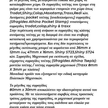
καταλαμβάνουν χώρο. Οι σφραγίδες τσέπης που έχουμε στη
γκάμα μας είναι των κορυφαίων εταιρειών στο χώρο όπως
Trodat,Shiny,Colop,Maxstamp,Traxx,Redi κλπ.
Αυτόματες pocket τσέπης (αναδιπλούμενες) σφραγίδες
(Sfragides Athina Pocket Stamp): πτυσσόμενες
σφραγίδες trodat,colop,shiny & traxx
Στην περίπτωση αυτή ανήκουν οι σφραγίδες της κλάσης
αυτόματης τσέπης με τη διαφορά ότι είναι πιο στιβαρή
κατασκευή και χρησιμοποιούνται για πιο περιορισμένα
πατήματα/πρεσαρίσματα. Και στις δύο περιπτώσεις το
μέγεθος εκτύπωσης μπορεί να κυμαίνεται από 36mm x
12mm έως 47mm x 16mm. Shiny S723,Shiny S724
κλπ. Σφραγίδες Μηχανικού για εκτύπωση σε σχέδια,
εύχρηστες σφραγίδες τσέπης (Sfragides Athina Tsepis):
μοντέλο τσέπης / τσέπης σφραγίδα μηχανικού (Traxx 8mm
X 3mm με πλαίσιο)
Μοναδικό προϊόν που εξυπηρετεί την ειδική κατηγορία
Πολιτικών Μηχανικών.
Το μέγεθος της σφραγίδας
80mm x 30mm αποκαλύπτει την ιδιαιτερότητα αυτού του
προϊόντος. Με τα πλεονεκτήματα ακριβώς όπως πρακτικός
τρόπος χρήσης της σφραγίδας, οι μηχανικοί μπορούν να
μεταφέρουν τις σφραγίδες τους ακίνδυνα και εύκολα για
άμεση χρήση ανα πάσα στιγμή.