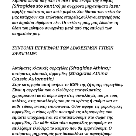
Είμαστε κοντά σας από το 1997 στο κέντρο της Αθήνας
(Sfragides sto kentro) με σύγχρονα μηχανήματα laser
υψηλής ποιότητας και πολύ μεράκι. Στο δίκτυο των πελατών
μας υπάρχουν και επώνυμες εταιρείες,σύλλογοι,επιχειρήσεις
και δημόσια ιδρύματα κλπ. Οι πελάτες μας, μας έδωσαν τη
θέση του μόνιμου συνεργάτη μετά από της επιλογή των
υπηρεσιών μας.
ΣΥΝΤΟΜΗ ΠΕΡΙΓΡΑΦΗ ΤΩΝ ΔΙΑΘΕΣΙΜΩΝ ΤΥΠΩΝ
ΣΦΡΑΓΙΔΩΝ:
Αυτόματες κλασικές σφραγίδες (Sfragides Athina):
αυτόματες κλασικές σφραγίδες (Sfragides Athina
Classic Automatic)
Στην κατηγορία αυτή ανήκει το 85% της ζήτησης σφραγίδας.
Είναι η σφραγίδα που ο ελεύθερος επαγγελματίας
χρησιμοποιεί κατά κύριο λόγο στις συναλλαγές του με τους
πελάτες, στις συναλλαγές του με το κράτος ή ακόμα και σε
κάθε είδους έντυπη επικοινωνία. Όσον αφορά τις φορολογικές
σφραγίδες, ο νόμος ορίζει αυστηρά τις πληροφορίες που
είμαστε υποχρεωμένοι να αποτυπώσουμε στο σώμα της
σφραγίδας. Για κάθε άλλο τύπο σφραγίδας μπορούμε να
επιλέξουμε ελεύθερα το κείμενο που θα εμφανίσουμε. Ο
αυτόματος μηχανισμός μας διευκολύνει να σφραγίζουμε