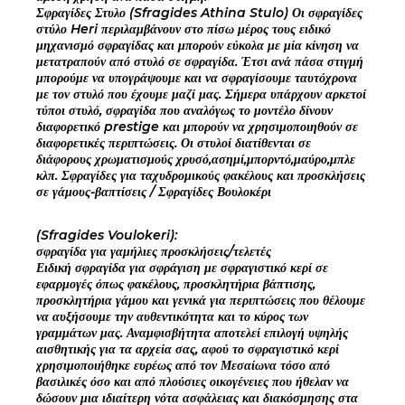
Σφραγίδες Στυλο (Sfragides Athina Stulo) Οι σφραγίδες
στύλο Heri περιλαμβάνουν στο πίσω μέρος τους ειδικό
μηχανισμό σφραγίδας και μπορούν εύκολα με μία κίνηση να
μετατραπούν από στυλό σε σφραγίδα. Έτσι ανά πάσα στιγμή
μπορούμε να υπογράψουμε και να σφραγίσουμε ταυτόχρονα
με τον στυλό που έχουμε μαζί μας. Σήμερα υπάρχουν αρκετοί
τύποι στυλό, σφραγίδα που αναλόγως το μοντέλο δίνουν
διαφορετικό prestige και μπορούν να χρησιμοποιηθούν σε
διαφορετικές περιπτώσεις. Οι στυλοί διατίθενται σε
διάφορους χρωματισμούς χρυσό,ασημί,μπορντό,μαύρο,μπλε
κλπ. Σφραγίδες για ταχυδρομικούς φακέλους και προσκλήσεις
σε γάμους-βαπτίσεις / Σφραγίδες Βουλοκέρι
(Sfragides Voulokeri):
σφραγίδα για γαμήλιες προσκλήσεις/τελετές
Ειδική σφραγίδα για σφράγιση με σφραγιστικό κερί σε
εφαρμογές όπως φακέλους, προσκλητήρια βάπτισης,
προσκλητήρια γάμου και γενικά για περιπτώσεις που θέλουμε
να αυξήσουμε την αυθεντικότητα και το κύρος των
γραμμάτων μας. Αναμφισβήτητα αποτελεί επιλογή υψηλής
αισθητικής για τα αρχεία σας, αφού το σφραγιστικό κερί
χρησιμοποιήθηκε ευρέως από τον Μεσαίωνα τόσο από
βασιλικές όσο και από πλούσιες οικογένειες που ήθελαν να
δώσουν μια ιδιαίτερη νότα ασφάλειας και διακόσμησης στα