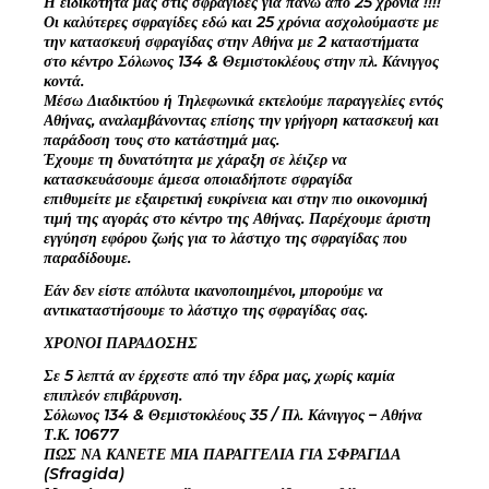
Η ειδικότητά μας στις σφραγίδες για πάνω από 25 χρόνια !!!!
Οι καλύτερες σφραγίδες εδώ και 25 χρόνια ασχολούμαστε με
την κατασκευή σφραγίδας στην Αθήνα με 2 καταστήματα
στο κέντρο Σόλωνος 134 & Θεμιστοκλέους στην πλ. Κάνιγγος
κοντά.
Μέσω Διαδικτύου ή Τηλεφωνικά εκτελούμε παραγγελίες εντός
Αθήνας, αναλαμβάνοντας επίσης την γρήγορη κατασκευή και
παράδοση τους στο κατάστημά μας.
Έχουμε τη δυνατότητα με χάραξη σε λέιζερ να
κατασκευάσουμε άμεσα οποιαδήποτε σφραγίδα
επιθυμείτε με εξαιρετική ευκρίνεια και στην πιο οικονομική
τιμή της αγοράς στο κέντρο της Αθήνας. Παρέχουμε άριστη
εγγύηση εφόρου ζωής για το λάστιχο της σφραγίδας που
παραδίδουμε.
Εάν δεν είστε απόλυτα ικανοποιημένοι, μπορούμε να
αντικαταστήσουμε το λάστιχο της σφραγίδας σας.
ΧΡΟΝΟΙ ΠΑΡΑΔΟΣΗΣ
Σε 5 λεπτά αν έρχεστε από την έδρα μας, χωρίς καμία
επιπλεόν επιβάρυνση.
Σόλωνος 134 & Θεμιστοκλέους 35 / Πλ. Κάνιγγος – Αθήνα
Τ.Κ. 10677
ΠΩΣ ΝΑ ΚΑΝΕΤΕ ΜΙΑ ΠΑΡΑΓΓΕΛΙΑ ΓΙΑ ΣΦΡΑΓΙΔΑ
(Sfragida)