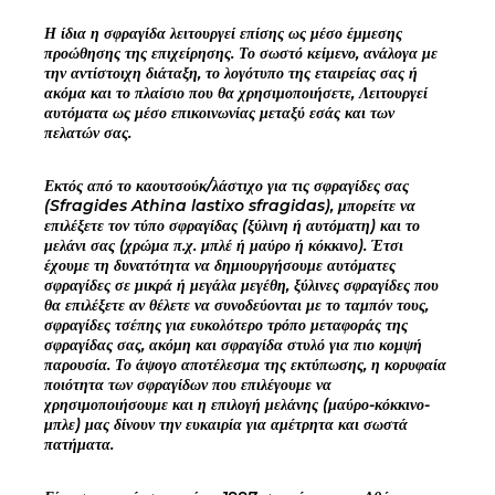
Η ίδια η σφραγίδα λειτουργεί επίσης ως μέσο έμμεσης
προώθησης της επιχείρησης. Το σωστό κείμενο, ανάλογα με
την αντίστοιχη διάταξη, το λογότυπο της εταιρείας σας ή
ακόμα και το πλαίσιο που θα χρησιμοποιήσετε, Λειτουργεί
αυτόματα ως μέσο επικοινωνίας μεταξύ εσάς και των
πελατών σας.
Εκτός από το καουτσούκ/λάστιχο για τις σφραγίδες σας
(Sfragides Athina lastixo sfragidas), μπορείτε να
επιλέξετε τον τύπο σφραγίδας (ξύλινη ή αυτόματη) και το
μελάνι σας (χρώμα π.χ. μπλέ ή μαύρο ή κόκκινο). Έτσι
έχουμε τη δυνατότητα να δημιουργήσουμε αυτόματες
σφραγίδες σε μικρά ή μεγάλα μεγέθη, ξύλινες σφραγίδες που
θα επιλέξετε αν θέλετε να συνοδεύονται με το ταμπόν τους,
σφραγίδες τσέπης για ευκολότερο τρόπο μεταφοράς της
σφραγίδας σας, ακόμη και σφραγίδα στυλό για πιο κομψή
παρουσία. Το άψογο αποτέλεσμα της εκτύπωσης, η κορυφαία
ποιότητα των σφραγίδων που επιλέγουμε να
χρησιμοποιήσουμε και η επιλογή μελάνης (μαύρο-κόκκινο-
μπλε) μας δίνουν την ευκαιρία για αμέτρητα και σωστά
πατήματα.