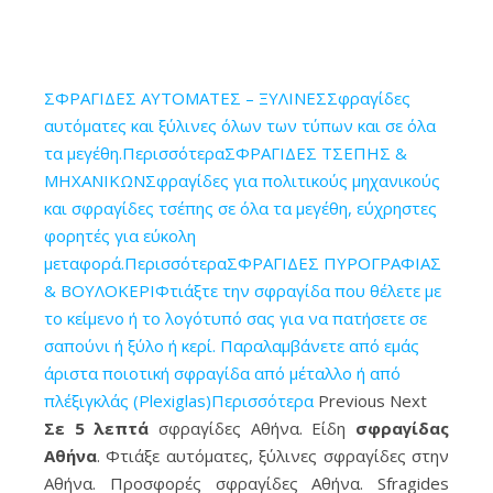
ΣΦΡΑΓΙΔΕΣ ΑΥΤΟΜΑΤΕΣ – ΞΥΛΙΝΕΣΣφραγίδες
αυτόματες και ξύλινες όλων των τύπων και σε όλα
τα μεγέθη.Περισσότερα
ΣΦΡΑΓΙΔΕΣ ΤΣΕΠΗΣ &
ΜΗΧΑΝΙΚΩΝΣφραγίδες για πολιτικούς μηχανικούς
και σφραγίδες τσέπης σε όλα τα μεγέθη, εύχρηστες
Σφραγίδες στο κέντρο της Αθήνας σε 5' λεπτά • Τώρα εύκολα
φορητές για εύκολη
γρήγορα και οικονομικά φτιάξτε τη δική σας σφραγίδα • μέσα
μεταφορά.Περισσότερα
ΣΦΡΑΓΙΔΕΣ ΠΥΡΟΓΡΑΦΙΑΣ
από μια μεγάλη ποικιλία σφραγίδων στο "Sfragides Athina
& ΒΟΥΛΟΚΕΡΙΦτιάξτε την σφραγίδα που θέλετε με
TOGAS"
το κείμενο ή το λογότυπό σας για να πατήσετε σε
σαπούνι ή ξύλο ή κερί. Παραλαμβάνετε από εμάς
άριστα ποιοτική σφραγίδα από μέταλλο ή από
πλέξιγκλάς (Plexiglas)Περισσότερα
Previous Next
Σε 5 λεπτά
σφραγίδες Αθήνα. Είδη
σφραγίδας
Αθήνα
. Φτιάξε αυτόματες, ξύλινες σφραγίδες στην
Αθήνα. Προσφορές σφραγίδες Αθήνα. Sfragides