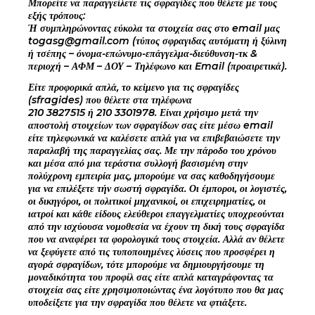
Μπορείτε να παραγγείλετε τις σφραγίδες που θέλετε με τους
εξής τρόπους:
Ή συμπληρώνοντας εύκολα τα στοιχεία σας στο email μας
togasg@gmail.com (τύπος σφραγιδας αυτόματη ή ξύλινη
ή τσέπης – όνομα-επώνυμο-επάγγελμα-διεύθυνση-τκ &
περιοχή – ΑΦΜ – ΔΟΥ – Τηλέφωνο και Email (προαιρετικά).
Είτε προφορικά απλά, το κείμενο για τις σφραγίδες
(sfragides) που θέλετε στα τηλέφωνα
210 3827515 ή 210 3301978. Είναι χρήσιμο μετά την
αποστολή στοιχείων των σφραγίδων σας είτε μέσω email
είτε τηλεφωνικά να καλέσετε απλά για να επιβεβαιώσετε την
παραλαβή της παραγγελίας σας. Με την πάροδο του χρόνου
και μέσα από μια τεράστια συλλογή βασισμένη στην
πολύχρονη εμπειρία μας, μπορούμε να σας καθοδηγήσουμε
για να επιλέξετε τήν σωστή σφραγίδα. Οι έμποροι, οι λογιστές,
οι δικηγόροι, οι πολιτικοί μηχανικοί, οι επιχειρηματίες, οι
ιατροί και κάθε είδους ελεύθεροι επαγγελματίες υποχρεούνται
από την ισχύουσα νομοθεσία να έχουν τη δική τους σφραγίδα
που να αναφέρει τα φορολογικά τους στοιχεία. Αλλά αν θέλετε
να ξεφύγετε από τις τυποποιημένες λύσεις που προσφέρει η
αγορά σφραγίδων, τότε μπορούμε να δημιουργήσουμε τη
μοναδικότητα του προφίλ σας είτε απλά καταγράφοντας τα
στοιχεία σας είτε χρησιμοποιώντας ένα λογότυπο που θα μας
υποδείξετε για την σφραγίδα που θέλετε να φτιάξετε.