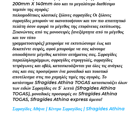
200mm X 140mm όσο και το μεγαλύτερο διαθέσιμο
ταμπόν της αγοράς:
παλιομοδίτικες κλασικές ξύλινες σφραγίδες Οι ξύλινες
σφραγίδες μπορούν να ικανοποιήσουν και τον πιο απαιτητικό
πελάτη όσον αφορά το μέγεθος της επιφάνειας εκτύπωσης.
Ξεκινώντας από τις μονοσειρές (ανεξάρτητα από το μέγεθος
και τον τύπο
γραμματοσειράς) μπορούμε να εκτυπώσουμε έως και
δεκαπέντε σειρές, αφού μπορούμε να σας κάνουμε
οποιοδήποτε μέγεθος κατόπιν αιτήματος σας. Σφραγίδες
παραλληλογράμμων, σφραγίδες στρογγυλές, σφραγίδες
τετράγωνες και οβάλ, κατασκευάζονται για όλες τις ανάγκες
σας και σας προσφέρουν ένα μοναδικό και ποιοτικό
αποτέλεσμα στις πιο χαμηλές τιμές της αγοράς. Το
κατάστημα Sfragides Athina TOGAS κατασκευάζει όλων
των ειδών Σφραγίδες σε 5΄ λεπτά (Sfragides Athina
TOGAS), μοναδικές προσφορές σε Sfragides Athina
TOGAS, Sfragides Athina express άμεσα!
Σφραγίδες Αθήνα | Κέντρο Σφραγίδας | Sfragides Athina