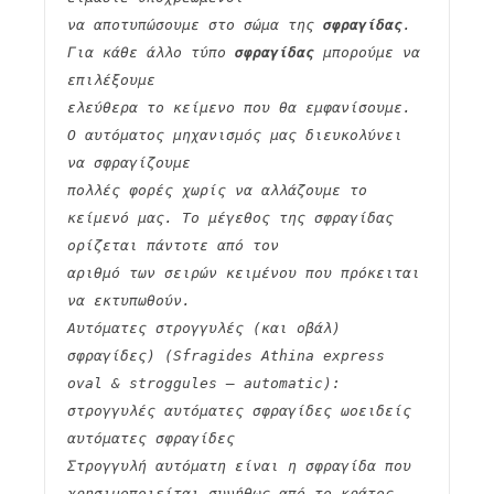
να αποτυπώσουμε στο σώμα της 
σφραγίδας
. 
Για κάθε άλλο τύπο 
σφραγίδας
 μπορούμε να 
επιλέξουμε
ελεύθερα το κείμενο που θα εμφανίσουμε. 
Ο αυτόματος μηχανισμός μας διευκολύνει 
να σφραγίζουμε
πολλές φορές χωρίς να αλλάζουμε το 
κείμενό μας. Το μέγεθος της σφραγίδας 
ορίζεται πάντοτε από τον
αριθμό των σειρών κειμένου που πρόκειται 
να εκτυπωθούν.
Αυτόματες στρογγυλές (και οβάλ) 
σφραγίδες) (Sfragides Athina express 
oval & stroggules – automatic):
στρογγυλές αυτόματες σφραγίδες ωοειδείς 
αυτόματες σφραγίδες
Στρογγυλή αυτόματη είναι η σφραγίδα που 
χρησιμοποιείται συνήθως από το κράτος 