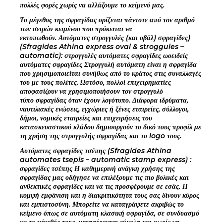
πολλές φορές χωρίς να αλλάζουμε το κείμενό μας.
Το μέγεθος της σφραγίδας ορίζεται πάντοτε από τον αριθμό
των σειρών κειμένου που πρόκειται να
εκτυπωθούν. Αυτόματες στρογγυλές (και οβάλ) σφραγίδες)
(Sfragides Athina express oval & stroggules –
automatic): στρογγυλές αυτόματες σφραγίδες ωοειδείς
αυτόματες σφραγίδες Στρογγυλή αυτόματη είναι η σφραγίδα
που χρησιμοποιείται συνήθως από το κράτος στις συναλλαγές
του με τους πολίτες. Ωστόσο, πολλοί επιχειρηματίες
αποφασίζουν να χρησιμοποιήσουν τον στρογγυλό
τύπο σφραγίδας όταν έχουν λογότυπο. Διάφορα ιδρύματα,
ναυτιλιακές ενώσεις, εγχώριες ή ξένες εταιρείες, σύλλογοι,
δήμοι, νομικές εταιρείες και επιχειρήσεις του
κατασκευαστικού κλάδου δημιουργούν το δικό τους προφίλ με
τη χρήση της στρογγυλής σφραγίδας και το logo τους.
Αυτόματες σφραγίδες τσέπης (Sfragides Athina
automates tsepis – automatic stamp express) :
σφραγίδες τσέπης Η καθημερινή ανάγκη χρήσης της
σφραγίδας μας οδήγησε να επιλέξουμε τις πιο βολικές και
ανθεκτικές σφραγίδες και να τις προσφέρουμε σε εσάς. Η
κομψή εμφάνιση και η διακριτικότητα τους σας δίνουν κύρος
και εμπιστοσύνη. Μπορείτε να καταγράψετε ακριβώς το
κείμενο όπως σε αυτόματη κλασική σφραγίδα, σε συνδυασμό
με το μέγεθός τους, μεταφέρονται εύκολα και χωρίς να