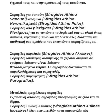
έγγραφά τους και στην προσωπική τους ταυτότητα.
Σφραγίδες για σαπούνι (Sfragides Athina
Sapouni),κεραμικά (Sfragides Athina
Keramika),πυλό (Sfragides Athina Pulos):
Σφραγίδες από plexiglass (Sfragides Athina
Plexiglass) για να τυπώνετε το λογότυπό σας σε υλικά όπως
σαπούνι, κεραμικά ή πυλό και να δίνετε άλλη διάσταση και
αισθητική στα προϊόντα που εκτυπώνετε σφραγίζόντας τα.
Σφραγίδες ακρυλικές (Sfragides Athina Akrilikes):
Σφραγίδες ιδιαίτερης αισθητικής σε χερούλι διάφανο σε
χρώματα διάφανο clear,διάφανο
θαλασσί,διάφανο κίτρινο. Οι σφραγίδες διατείθονται σε
παραλληλόγραφες και στρογγυλές.
Σφραγίδες πυρογραφίας (Sfragides Athina
Purografias):
Μεταλλικές ορειχάλκινες σφραγίδες
Εξαιρετική απόδοση σφραγίδας πυρογραφίας σε ξύλο και σε
δέρμα.
Σφραγίδες Ξύλινες Κλασικες (Sfragides Athina Xulines
klassikes) όλων των μεγεθών κατα παραγγελία εώς