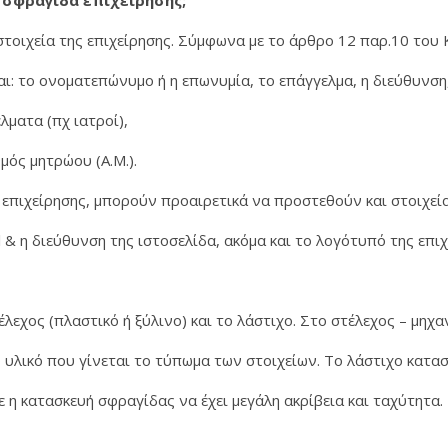
 σφραγίδα επιχείρησης;
τοιχεία της επιχείρησης. Σύμφωνα με το άρθρο 12 παρ.10 του
αι: το ονοματεπώνυμο ή η επωνυμία, το επάγγελμα, η διεύθυνση
έλματα (πχ ιατροί),
μός μητρώου (Α.Μ.).
 επιχείρησης, μπορούν προαιρετικά να προστεθούν και στοιχεί
 & η διεύθυνση της ιστοσελίδα, ακόμα και το λογότυπό της επιχ
λεχος (πλαστικό ή ξύλινο) και το λάστιχο. Στο στέλεχος – μηχα
ο υλικό που γίνεται το τύπωμα των στοιχείων. Το λάστιχο κατα
ε η κατασκευή σφραγίδας να έχει μεγάλη ακρίβεια και ταχύτητα.