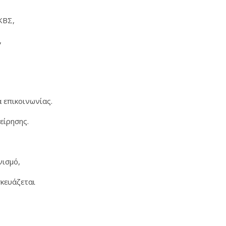
 ΚΒΣ,
,
α επικοινωνίας.
είρησης.
νισμό,
σκευάζεται