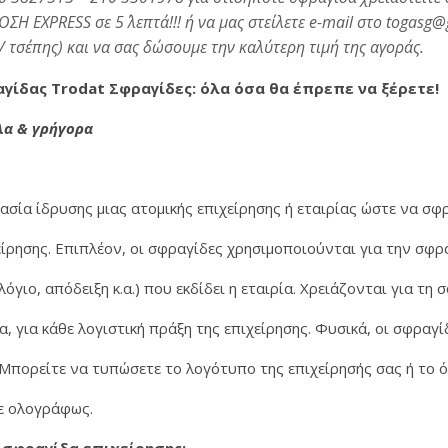
EXPRESS σε 5΄ λεπτά!!! ή να μας στείλετε e-mail στο togasg@g
/ τσέπης) και να σας δώσουμε την καλύτερη τιμή της αγοράς.
γίδας Trodat Σφραγίδες: όλα όσα θα έπρεπε να ξέρετε!
λα & γρήγορα
ρήγορα και οικονομικά φτιάξτε τη δική σας σφραγίδα • μέσα απ
ασία ίδρυσης μιας ατομικής επιχείρησης ή εταιρίας ώστε να σ
χείρησης. Επιπλέον, οι σφραγίδες χρησιμοποιούνται για την σφρ
γιο, απόδειξη κ.α.) που εκδίδει η εταιρία. Χρειάζονται για τη 
α, για κάθε λογιστική πράξη της επιχείρησης. Φυσικά, οι σφραγ
 Μπορείτε να τυπώσετε το λογότυπο της επιχείρησής σας ή το 
τε ολογράφως.