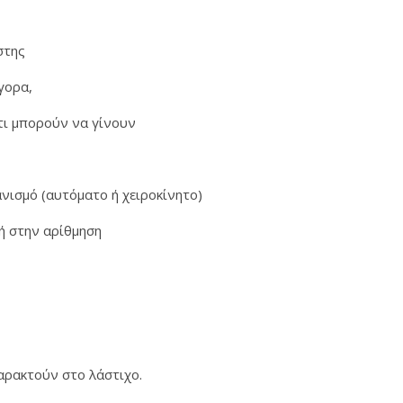
ήστης
ήγορα,
τι μπορούν να γίνουν
νισμό (αυτόματο ή χειροκίνητο)
γή στην αρίθμηση
χαρακτούν στο λάστιχο.