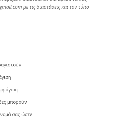
mail.com με τις διαστάσεις και τον τύπο
ό μια μεγάλη ποικιλία σφραγίδων στο "Sfragides Athina TOGAS"
φραγιστούν
άγιση
σφράγιση
ίδες μπορούν
όνομά σας ώστε