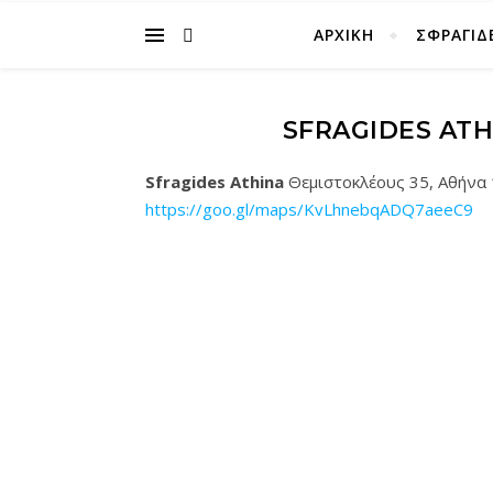
ΑΡΧΙΚΉ
ΣΦΡΑΓΙΔ
SFRAGIDES ATH
Sfragides Athina
Θεμιστοκλέους 35, Αθήνα
https://goo.gl/maps/KvLhnebqADQ7aeeC9