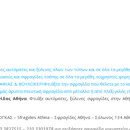
αυτόματες και ξύλινες όλων των τύπων και σε όλα τα μεγέθ
ούς και σφραγίδες τσέπης σε όλα τα μεγέθη, εύχρηστες φορητ
ΙΑΣ & ΒΟΥΛΟΚΕΡΙΦτιάξτε την σφραγίδα που θέλετε με το κείμ
εμάς άριστα ποιοτική σφραγίδα από μέταλλο ή από πλέξιγκλάς (
ίδας Αθήνα
. Φτιάξε αυτόματες, ξύλινες σφραγίδες στην Αθ
ΟΓΚΑΣ – Sfragides Athina – Σφραγίδες Αθήνα – Σόλωνος 134 Αθ
0 3827515 – 210 3301978 για οτιδήποτε σφραγίδα χρειαστείτε