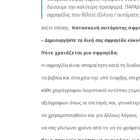
δώσουμε την καλύτερη προσφορά. ΠΑΡΑΔΟΣΗ 
σφραγίδας που θέλετε (ξύλινη / αυτόματη 
Δείτε επίσης :
Κατασκευή αυτόματης σφρα
– Δημιουργήστε τη δική σας σφραγίδα εύκο
Πότε χρειάζεται μια σφραγίδα;
Σφραγίδες στο κέντρο της Αθήνας σε 5' λεπτά • Τώρα εύκολα γ
H σφραγίδα είναι απαραίτητη κατά τη διαδικ
τα βιβλία και στοιχεία της υπό έναρξης επι
κάθε χειρόγραφου λογιστικού εντύπου (τιμολό
αξιόγραφων όπως οι επιταγές και, γενικότερ
να χρησιμοποιηθούν και για άλλους λόγους.
να σας γλιτώνει χρόνο από το να το γράφε