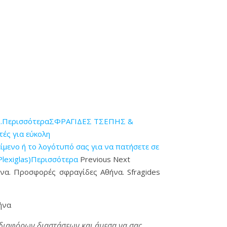
η.Περισσότερα
ΣΦΡΑΓΙΔΕΣ ΤΣΕΠΗΣ &
ές για εύκολη
ενο ή το λογότυπό σας για να πατήσετε σε
Plexiglas)Περισσότερα
Previous Next
ήνα. Προσφορές σφραγίδες Αθήνα. Sfragides
ήνα
 διαφόρων διαστάσεων και άμεσα να σας