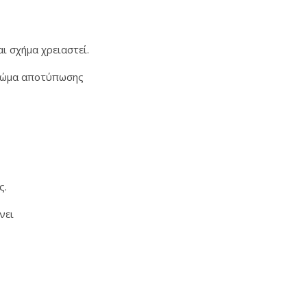
ι σχήμα χρειαστεί.
 χρώμα αποτύπωσης
ς.
ώνει