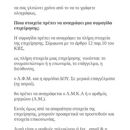
να σας γλιτώνει χρόνο από το να το γράφετε
ολογράφως.
Ποια στοιχεία πρέπει να αναγράφει μια σφραγίδα
επιχείρησης;
Η σφραγίδα πρέπει να αναγράφει τα πλήρη στοιχεία
της επιχείρησης. Σύμφωνα με το άρθρο 12 παρ.10 του
ΚΒΣ,
ως πλήρη στοιχεία μιας επιχείρησης νοούνται: το
ονοματεπώνυμο ή η επωνυμία, το επάγγελμα, η
διεύθυνση,
ο Α.Φ.Μ. και η αρμόδια ΔΟΥ. Σε μερικά επαγγέλματα
(πχ ιατροί),
θα πρέπει να αναγράφεται ο Α.Μ.Κ.Α ή ο αριθμός
μητρώου (Α.Μ.).
Εκτός όμως από τα απαραίτητα στοιχεία της
επιχείρησης, μπορούν προαιρετικά να προστεθούν και
στοιχεία επικοινωνίας.
Αυτά είναι ο αριθμός τηλεφώνου ή fax, email & η