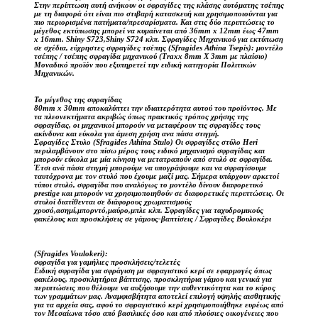
Στην περίπτωση αυτή ανήκουν οι σφραγίδες της κλάσης αυτόματης τσέπης
με τη διαφορά ότι είναι πιο στιβαρή κατασκευή και χρησιμοποιούνται για
πιο περιορισμένα πατήματα/πρεσαρίσματα. Και στις δύο περιπτώσεις το
μέγεθος εκτύπωσης μπορεί να κυμαίνεται από 36mm x 12mm έως 47mm
x 16mm. Shiny S723,Shiny S724 κλπ. Σφραγίδες Μηχανικού για εκτύπωση
σε σχέδια, εύχρηστες σφραγίδες τσέπης (Sfragides Athina Tsepis): μοντέλο
τσέπης / τσέπης σφραγίδα μηχανικού (Traxx 8mm X 3mm με πλαίσιο)
Μοναδικό προϊόν που εξυπηρετεί την ειδική κατηγορία Πολιτικών
Μηχανικών.
Το μέγεθος της σφραγίδας
80mm x 30mm αποκαλύπτει την ιδιαιτερότητα αυτού του προϊόντος. Με
τα πλεονεκτήματα ακριβώς όπως πρακτικός τρόπος χρήσης της
σφραγίδας, οι μηχανικοί μπορούν να μεταφέρουν τις σφραγίδες τους
ακίνδυνα και εύκολα για άμεση χρήση ανα πάσα στιγμή.
Σφραγίδες Στυλο (Sfragides Athina Stulo) Οι σφραγίδες στύλο Heri
περιλαμβάνουν στο πίσω μέρος τους ειδικό μηχανισμό σφραγίδας και
μπορούν εύκολα με μία κίνηση να μετατραπούν από στυλό σε σφραγίδα.
Έτσι ανά πάσα στιγμή μπορούμε να υπογράψουμε και να σφραγίσουμε
ταυτόχρονα με τον στυλό που έχουμε μαζί μας. Σήμερα υπάρχουν αρκετοί
τύποι στυλό, σφραγίδα που αναλόγως το μοντέλο δίνουν διαφορετικό
prestige και μπορούν να χρησιμοποιηθούν σε διαφορετικές περιπτώσεις. Οι
στυλοί διατίθενται σε διάφορους χρωματισμούς
χρυσό,ασημί,μπορντό,μαύρο,μπλε κλπ. Σφραγίδες για ταχυδρομικούς
φακέλους και προσκλήσεις σε γάμους-βαπτίσεις / Σφραγίδες Βουλοκέρι
(Sfragides Voulokeri):
σφραγίδα για γαμήλιες προσκλήσεις/τελετές
Ειδική σφραγίδα για σφράγιση με σφραγιστικό κερί σε εφαρμογές όπως
φακέλους, προσκλητήρια βάπτισης, προσκλητήρια γάμου και γενικά για
περιπτώσεις που θέλουμε να αυξήσουμε την αυθεντικότητα και το κύρος
των γραμμάτων μας. Αναμφισβήτητα αποτελεί επιλογή υψηλής αισθητικής
για τα αρχεία σας, αφού το σφραγιστικό κερί χρησιμοποιήθηκε ευρέως από
τον Μεσαίωνα τόσο από βασιλικές όσο και από πλούσιες οικογένειες που