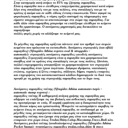
Στην κατηγορία αυτή ανήκει το 85% της ζήτησης σφραγίδας.
Είναι η σφραγίδα που ο ελεύθερος επαγγελματίας χρησιμοποιεί κατά κύριο
λόγο στις συναλλαγές του με τους πελάτες, στις συναλλαγές του με το
κράτος ή ακόμα και σε κάθε είδους έντυπη επικοινωνία. Όσον αφορά τις
φορολογικές σφραγίδες, ο νόμος ορίζει αυστηρά τις πληροφορίες που
είμαστε υποχρεωμένοι να αποτυπώσουμε στο σώμα της σφραγίδας. Για
κάθε άλλο τύπο σφραγίδας μπορούμε να επιλέξουμε ελεύθερα το κείμενο
που θα εμφανίσουμε. Ο αυτόματος μηχανισμός μας διευκολύνει να
σφραγίζουμε
πολλές φορές χωρίς να αλλάζουμε το κείμενό μας.
Το μέγεθος της σφραγίδας ορίζεται πάντοτε από τον αριθμό των σειρών
κειμένου που πρόκειται να εκτυπωθούν. Αυτόματες στρογγυλές (και οβάλ)
σφραγίδες) (Sfragides Athina express oval & stroggules –
automatic): στρογγυλές αυτόματες σφραγίδες ωοειδείς αυτόματες
σφραγίδες Στρογγυλή αυτόματη είναι η σφραγίδα που χρησιμοποιείται
συνήθως από το κράτος στις συναλλαγές του με τους πολίτες. Ωστόσο,
πολλοί επιχειρηματίες αποφασίζουν να χρησιμοποιήσουν τον στρογγυλό
τύπο σφραγίδας όταν έχουν λογότυπο. Διάφορα ιδρύματα, ναυτιλιακές
ενώσεις, εγχώριες ή ξένες εταιρείες, σύλλογοι, δήμοι, νομικές εταιρείες
και επιχειρήσεις του κατασκευαστικού κλάδου δημιουργούν το δικό τους
προφίλ με τη χρήση της στρογγυλής σφραγίδας και το logo τους.
Αυτόματες σφραγίδες τσέπης (Sfragides Athina automates tsepis –
automatic stamp express) :
σφραγίδες τσέπης Η καθημερινή ανάγκη χρήσης της σφραγίδας μας
οδήγησε να επιλέξουμε τις πιο βολικές και ανθεκτικές σφραγίδες και να
τις προσφέρουμε σε εσάς. Η κομψή εμφάνιση και η διακριτικότητα τους
σας δίνουν κύρος και εμπιστοσύνη. Μπορείτε να καταγράψετε ακριβώς το
κείμενο όπως σε αυτόματη κλασική σφραγίδα, σε συνδυασμό με το
μέγεθός τους, μεταφέρονται εύκολα και χωρίς να καταλαμβάνουν χώρο. Οι
σφραγίδες τσέπης που έχουμε στη γκάμα μας είναι των κορυφαίων
εταιρειών στο χώρο όπως Trodat,Shiny,Colop,Maxstamp,Traxx,Redi κλπ.
Αυτόματες pocket τσέπης (αναδιπλούμενες) σφραγίδες (Sfragides Athina
Pocket Stamp): πτυσσόμενες σφραγίδες trodat,colop,shiny & traxx