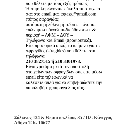
που θέλετε με τους εξής τρόπους:
Ή συμπληρώνοντας εύκολα τα στοιχεία
σας στο email μας togasg@gmail.com
(τύπος σφραγιδας
αυτόματη ή ξύλινη ή τσέπης – όνομα-
επώνυμο-επάγγελμα-διεύθυνση-τκ &
περιοχή – ΑΦΜ – ΔΟΥ –
Τηλέφωνο και Email (προαιρετικά).
Είτε προφορικά απλά, το κείμενο για τις
σφραγίδες (sfragides) που θέλετε στα
τηλέφωνα
210 3827515 ή 210 3301978.
Είναι χρήσιμο μετά την αποστολή
στοιχείων των σφραγίδων σας είτε μέσω
email είτε τηλεφωνικά να
καλέσετε απλά για να επιβεβαιώσετε την
παραλαβή της παραγγελίας σας.
Σόλωνος 134 & Θεμιστοκλέους 35 / Πλ. Κάνιγγος –
Αθήνα Τ.Κ. 10677