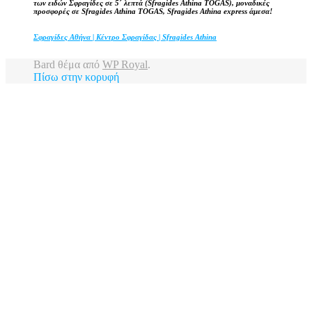
των ειδών Σφραγίδες σε 5΄ λεπτά (Sfragides Athina TOGAS), μοναδικές
προσφορές σε Sfragides Athina TOGAS, Sfragides Athina express άμεσα!
Σφραγίδες Αθήνα | Κέντρο Σφραγίδας | Sfragides Athina
Bard θέμα από
WP Royal
.
Πίσω στην κορυφή