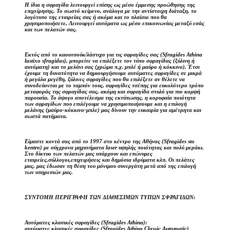
Η ίδια η σφραγίδα λειτουργεί επίσης ως μέσο έμμεσης προώθησης της
επιχείρησης. Το σωστό κείμενο, ανάλογα με την αντίστοιχη διάταξη, το
λογότυπο της εταιρείας σας ή ακόμα και το πλαίσιο που θα
χρησιμοποιήσετε, Λειτουργεί αυτόματα ως μέσο επικοινωνίας μεταξύ εσάς
και των πελατών σας.
Εκτός από το καουτσούκ/λάστιχο για τις σφραγίδες σας (Sfragides Athina
lastixo sfragidas), μπορείτε να επιλέξετε τον τύπο σφραγίδας (ξύλινη ή
αυτόματη) και το μελάνι σας (χρώμα π.χ. μπλέ ή μαύρο ή κόκκινο). Έτσι
έχουμε τη δυνατότητα να δημιουργήσουμε αυτόματες σφραγίδες σε μικρά
ή μεγάλα μεγέθη, ξύλινες σφραγίδες που θα επιλέξετε αν θέλετε να
συνοδεύονται με το ταμπόν τους, σφραγίδες τσέπης για ευκολότερο τρόπο
μεταφοράς της σφραγίδας σας, ακόμη και σφραγίδα στυλό για πιο κομψή
παρουσία. Το άψογο αποτέλεσμα της εκτύπωσης, η κορυφαία ποιότητα
των σφραγίδων που επιλέγουμε να χρησιμοποιήσουμε και η επιλογή
μελάνης (μαύρο-κόκκινο-μπλε) μας δίνουν την ευκαιρία για αμέτρητα και
σωστά πατήματα.
Είμαστε κοντά σας από το 1997 στο κέντρο της Αθήνας (Sfragides sto
kentro) με σύγχρονα μηχανήματα laser υψηλής ποιότητας και πολύ μεράκι.
Στο δίκτυο των πελατών μας υπάρχουν και επώνυμες
εταιρείες,σύλλογοι,επιχειρήσεις και δημόσια ιδρύματα κλπ. Οι πελάτες
μας, μας έδωσαν τη θέση του μόνιμου συνεργάτη μετά από της επιλογή
των υπηρεσιών μας.
ΣΥΝΤΟΜΗ ΠΕΡΙΓΡΑΦΗ ΤΩΝ ΔΙΑΘΕΣΙΜΩΝ ΤΥΠΩΝ ΣΦΡΑΓΙΔΩΝ:
Αυτόματες κλασικές σφραγίδες (Sfragides Athina):
αυτόματες κλασικές σφραγίδες (Sfragides Athina Classic Automatic)