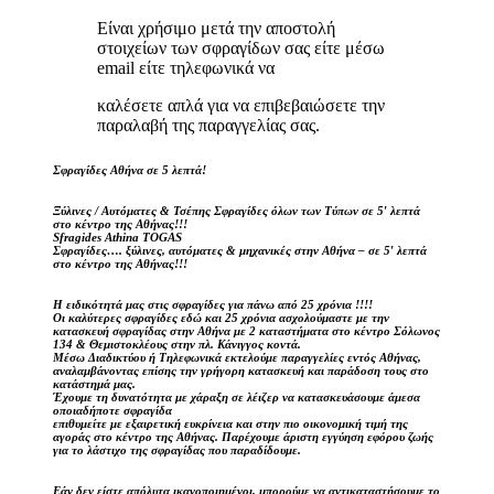
Είναι χρήσιμο μετά την αποστολή
στοιχείων των σφραγίδων σας είτε μέσω
email είτε τηλεφωνικά να
καλέσετε απλά για να επιβεβαιώσετε την
παραλαβή της παραγγελίας σας.
Σφραγίδες Αθήνα σε 5 λεπτά!
Ξύλινες / Αυτόματες & Τσέπης Σφραγίδες όλων των Τύπων σε 5′ λεπτά
στο κέντρο της Αθήνας!!!
Sfragides Athina TOGAS
Σφραγίδες…. ξύλινες, αυτόματες & μηχανικές στην Αθήνα – σε 5′ λεπτά
στο κέντρο της Αθήνας!!!
Η ειδικότητά μας στις σφραγίδες για πάνω από 25 χρόνια !!!!
Οι καλύτερες σφραγίδες εδώ και 25 χρόνια ασχολούμαστε με την
κατασκευή σφραγίδας στην Αθήνα με 2 καταστήματα στο κέντρο Σόλωνος
134 & Θεμιστοκλέους στην πλ. Κάνιγγος κοντά.
Μέσω Διαδικτύου ή Τηλεφωνικά εκτελούμε παραγγελίες εντός Αθήνας,
αναλαμβάνοντας επίσης την γρήγορη κατασκευή και παράδοση τους στο
κατάστημά μας.
Έχουμε τη δυνατότητα με χάραξη σε λέιζερ να κατασκευάσουμε άμεσα
οποιαδήποτε σφραγίδα
επιθυμείτε με εξαιρετική ευκρίνεια και στην πιο οικονομική τιμή της
αγοράς στο κέντρο της Αθήνας. Παρέχουμε άριστη εγγύηση εφόρου ζωής
για το λάστιχο της σφραγίδας που παραδίδουμε.
Εάν δεν είστε απόλυτα ικανοποιημένοι, μπορούμε να αντικαταστήσουμε το