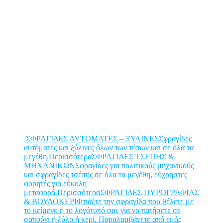
ΣΦΡΑΓΙΔΕΣ ΑΥΤΟΜΑΤΕΣ – ΞΥΛΙΝΕΣΣφραγίδες
αυτόματες και ξύλινες όλων των τύπων και σε όλα τα
μεγέθη.Περισσότερα
ΣΦΡΑΓΙΔΕΣ ΤΣΕΠΗΣ &
ΜΗΧΑΝΙΚΩΝΣφραγίδες για πολιτικούς μηχανικούς
και σφραγίδες τσέπης σε όλα τα μεγέθη, εύχρηστες
φορητές για εύκολη
μεταφορά.Περισσότερα
ΣΦΡΑΓΙΔΕΣ ΠΥΡΟΓΡΑΦΙΑΣ
& ΒΟΥΛΟΚΕΡΙΦτιάξτε την σφραγίδα που θέλετε με
το κείμενο ή το λογότυπό σας για να πατήσετε σε
σαπούνι ή ξύλο ή κερί. Παραλαμβάνετε από εμάς