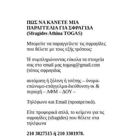
ΠΩΣ ΝΑ ΚΑΝΕΤΕ ΜΙΑ
ΠΑΡΑΓΓΕΛΙΑ ΓΙΑ ΣΦΡΑΓΙΔΑ
(Sfragides Athina TOGAS)
Μπορείτε να παραγγείλετε τις σφραγίδες
που θέλετε με τους εξής τρόπους:
Ή συμπληρώνοντας εύκολα τα στοιχεία
σας στο email μας togasg@gmail.com
(τύπος σφραγιδας
αυτόματη ή ξύλινη ή τσέπης – όνομα-
επώνυμο-επάγγελμα-διεύθυνση-τκ &
περιοχή – ΑΦΜ – ΔΟΥ –
Τηλέφωνο και Email (προαιρετικά).
Είτε προφορικά απλά, το κείμενο για τις
σφραγίδες (sfragides) που θέλετε στα
τηλέφωνα
210 3827515 ή 210 3301978.