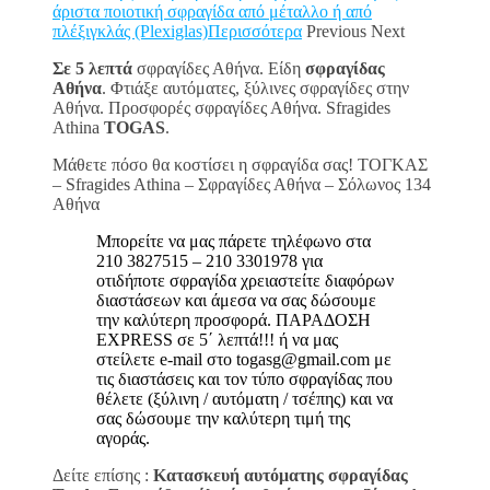
άριστα ποιοτική σφραγίδα από μέταλλο ή από
πλέξιγκλάς (Plexiglas)Περισσότερα
Previous Next
Σε 5 λεπτά
σφραγίδες Αθήνα. Είδη
σφραγίδας
Αθήνα
. Φτιάξε αυτόματες, ξύλινες σφραγίδες στην
Αθήνα. Προσφορές σφραγίδες Αθήνα. Sfragides
Athina
TOGAS
.
Μάθετε πόσο θα κοστίσει η σφραγίδα σας! ΤΟΓΚΑΣ
– Sfragides Athina – Σφραγίδες Αθήνα – Σόλωνος 134
Αθήνα
Μπορείτε να μας πάρετε τηλέφωνο στα
210 3827515 – 210 3301978 για
οτιδήποτε σφραγίδα χρειαστείτε διαφόρων
διαστάσεων και άμεσα να σας δώσουμε
την καλύτερη προσφορά. ΠΑΡΑΔΟΣΗ
EXPRESS σε 5΄ λεπτά!!! ή να μας
στείλετε e-mail στο togasg@gmail.com με
τις διαστάσεις και τον τύπο σφραγίδας που
θέλετε (ξύλινη / αυτόματη / τσέπης) και να
σας δώσουμε την καλύτερη τιμή της
αγοράς.
Δείτε επίσης :
Κατασκευή αυτόματης σφραγίδας