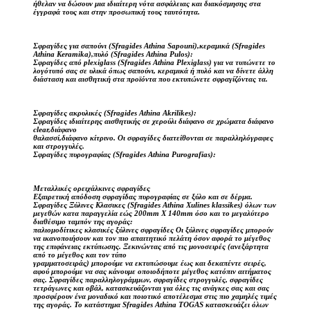
ήθελαν να δώσουν μια ιδιαίτερη νότα ασφάλειας και διακόσμησης στα
έγγραφά τους και στην προσωπική τους ταυτότητα.
Σφραγίδες για σαπούνι (Sfragides Athina Sapouni),κεραμικά (Sfragides
Athina Keramika),πυλό (Sfragides Athina Pulos):
Σφραγίδες από plexiglass (Sfragides Athina Plexiglass) για να τυπώνετε το
λογότυπό σας σε υλικά όπως σαπούνι, κεραμικά ή πυλό και να δίνετε άλλη
διάσταση και αισθητική στα προϊόντα που εκτυπώνετε σφραγίζόντας τα.
Σφραγίδες ακρυλικές (Sfragides Athina Akrilikes):
Σφραγίδες ιδιαίτερης αισθητικής σε χερούλι διάφανο σε χρώματα διάφανο
clear,διάφανο
θαλασσί,διάφανο κίτρινο. Οι σφραγίδες διατείθονται σε παραλληλόγραφες
και στρογγυλές.
Σφραγίδες πυρογραφίας (Sfragides Athina Purografias):
Μεταλλικές ορειχάλκινες σφραγίδες
Εξαιρετική απόδοση σφραγίδας πυρογραφίας σε ξύλο και σε δέρμα.
Σφραγίδες Ξύλινες Κλασικες (Sfragides Athina Xulines klassikes) όλων των
μεγεθών κατα παραγγελία εώς 200mm X 140mm όσο και το μεγαλύτερο
διαθέσιμο ταμπόν της αγοράς:
παλιομοδίτικες κλασικές ξύλινες σφραγίδες Οι ξύλινες σφραγίδες μπορούν
να ικανοποιήσουν και τον πιο απαιτητικό πελάτη όσον αφορά το μέγεθος
της επιφάνειας εκτύπωσης. Ξεκινώντας από τις μονοσειρές (ανεξάρτητα
από το μέγεθος και τον τύπο
γραμματοσειράς) μπορούμε να εκτυπώσουμε έως και δεκαπέντε σειρές,
αφού μπορούμε να σας κάνουμε οποιοδήποτε μέγεθος κατόπιν αιτήματος
σας. Σφραγίδες παραλληλογράμμων, σφραγίδες στρογγυλές, σφραγίδες
τετράγωνες και οβάλ, κατασκευάζονται για όλες τις ανάγκες σας και σας
προσφέρουν ένα μοναδικό και ποιοτικό αποτέλεσμα στις πιο χαμηλές τιμές
της αγοράς. Το κατάστημα Sfragides Athina TOGAS κατασκευάζει όλων