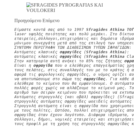
Προηγούμενο Επόμενο
Είμαστε κοντά σας από το 1997 
Sfragides Athina ΤΟΓ
laser υψηλής ποιότητας και πολύ μεράκι. Στο δίκτυο
εταιρείες,σύλλογοι,επιχειρήσεις και δημόσια ιδρύμα
μόνιμου συνεργάτη μετά από της επιλογή των υπηρεσι
ΣΥΝΤΟΜΗ ΠΕΡΙΓΡΑΦΗ ΤΩΝ ΔΙΑΘΕΣΙΜΩΝ ΤΥΠΩΝ ΣΦΡΑΓΙΔΩΝ:
Αυτόματες κλασικές 
σφραγίδες
 (
Sfragides Athina
):
αυτόματες κλασικές 
σφραγίδες
 (
Sfragides Athina
 Cla
Στην κατηγορία αυτή ανήκει το 85% της ζήτησης 
σφρα
Είναι η 
σφραγίδα
 που ο ελεύθερος επαγγελματίας χρη
τους πελάτες, στις συναλλαγές του με το κράτος ή α
αφορά τις φορολογικές σφραγίδες, ο νόμος ορίζει αυ
να αποτυπώσουμε στο σώμα της 
σφραγίδας
. Για κάθε ά
ελεύθερα το κείμενο που θα εμφανίσουμε. Ο αυτόματο
πολλές φορές χωρίς να αλλάζουμε το κείμενό μας. Τ
αριθμό των σειρών κειμένου που πρόκειται να εκτυπω
Αυτόματες στρογγυλές (και οβάλ) σφραγίδες) (Sfragi
στρογγυλές αυτόματες σφραγίδες ωοειδείς αυτόματες 
Στρογγυλή αυτόματη είναι η σφραγίδα που χρησιμοπο
με τους πολίτες. Ωστόσο, πολλοί επιχειρηματίες απο
σφραγίδας όταν έχουν λογότυπο. Διάφορα ιδρύματα, 
σύλλογοι, δήμοι, νομικές εταιρείες και επιχειρήσει
τους προφίλ με τη χρήση της στρογγυλής σφραγίδας κ