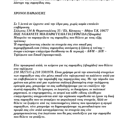
λάστιχο της σφραγίδας σας.
ΧΡΟΝΟΙ ΠΑΡΑΔΟΣΗΣ
Σε 5 λεπτά αν έρχεστε από την έδρα μας, χωρίς καμία επιπλεόν
επιβάρυνση.
Σόλωνος 134 & Θεμιστοκλέους 35 / Πλ. Κάνιγγος – Αθήνα Τ.Κ. 10677
ΠΩΣ ΝΑ ΚΑΝΕΤΕ ΜΙΑ ΠΑΡΑΓΓΕΛΙΑ ΓΙΑ ΣΦΡΑΓΙΔΑ (Sfragida)
Μπορείτε να παραγγείλετε τις σφραγίδες που θέλετε με τους εξής
τρόπους:
Ή συμπληρώνοντας εύκολα τα στοιχεία σας στο email μας
togasg@gmail.com (τύπος σφραγιδας αυτόματη ή ξύλινη ή τσέπης –
όνομα-επώνυμο-επάγγελμα-διεύθυνση-τκ & περιοχή – ΑΦΜ – ΔΟΥ –
Τηλέφωνο και Email (προαιρετικά).
Είτε προφορικά απλά, το κείμενο για τις σφραγίδες (sfragides) που θέλετε
στα τηλέφωνα
210 3827515 ή 210 3301978. Είναι χρήσιμο μετά την αποστολή στοιχείων
των σφραγίδων σας είτε μέσω email είτε τηλεφωνικά να καλέσετε απλά για
να επιβεβαιώσετε την παραλαβή της παραγγελίας σας. Με την πάροδο του
χρόνου και μέσα από μια τεράστια συλλογή βασισμένη στην πολύχρονη
εμπειρία μας, μπορούμε να σας καθοδηγήσουμε για να επιλέξετε τήν
σωστή σφραγίδα. Οι έμποροι, οι λογιστές, οι δικηγόροι, οι πολιτικοί
μηχανικοί, οι επιχειρηματίες, οι ιατροί και κάθε είδους ελεύθεροι
επαγγελματίες υποχρεούνται από την ισχύουσα νομοθεσία να έχουν τη δική
τους σφραγίδα που να αναφέρει τα φορολογικά τους στοιχεία. Αλλά αν
θέλετε να ξεφύγετε από τις τυποποιημένες λύσεις που προσφέρει η αγορά
σφραγίδων, τότε μπορούμε να δημιουργήσουμε τη μοναδικότητα του
προφίλ σας είτε απλά καταγράφοντας τα στοιχεία σας είτε
χρησιμοποιώντας ένα λογότυπο που θα μας υποδείξετε για την σφραγίδα
που θέλετε να φτιάξετε.