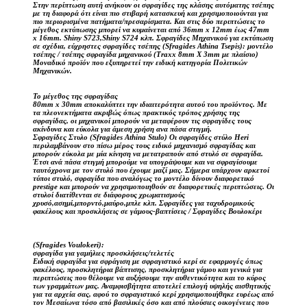
Στην περίπτωση αυτή ανήκουν οι σφραγίδες της κλάσης αυτόματης τσέπης
με τη διαφορά ότι είναι πιο στιβαρή κατασκευή και χρησιμοποιούνται για
πιο περιορισμένα πατήματα/πρεσαρίσματα. Και στις δύο περιπτώσεις το
μέγεθος εκτύπωσης μπορεί να κυμαίνεται από 36mm x 12mm έως 47mm
x 16mm. Shiny S723,Shiny S724 κλπ. Σφραγίδες Μηχανικού για εκτύπωση
σε σχέδια, εύχρηστες σφραγίδες τσέπης (Sfragides Athina Tsepis): μοντέλο
τσέπης / τσέπης σφραγίδα μηχανικού (Traxx 8mm X 3mm με πλαίσιο)
Μοναδικό προϊόν που εξυπηρετεί την ειδική κατηγορία Πολιτικών
Μηχανικών.
Το μέγεθος της σφραγίδας
80mm x 30mm αποκαλύπτει την ιδιαιτερότητα αυτού του προϊόντος. Με
τα πλεονεκτήματα ακριβώς όπως πρακτικός τρόπος χρήσης της
σφραγίδας, οι μηχανικοί μπορούν να μεταφέρουν τις σφραγίδες τους
ακίνδυνα και εύκολα για άμεση χρήση ανα πάσα στιγμή.
Σφραγίδες Στυλο (Sfragides Athina Stulo) Οι σφραγίδες στύλο Heri
περιλαμβάνουν στο πίσω μέρος τους ειδικό μηχανισμό σφραγίδας και
μπορούν εύκολα με μία κίνηση να μετατραπούν από στυλό σε σφραγίδα.
Έτσι ανά πάσα στιγμή μπορούμε να υπογράψουμε και να σφραγίσουμε
ταυτόχρονα με τον στυλό που έχουμε μαζί μας. Σήμερα υπάρχουν αρκετοί
τύποι στυλό, σφραγίδα που αναλόγως το μοντέλο δίνουν διαφορετικό
prestige και μπορούν να χρησιμοποιηθούν σε διαφορετικές περιπτώσεις. Οι
στυλοί διατίθενται σε διάφορους χρωματισμούς
χρυσό,ασημί,μπορντό,μαύρο,μπλε κλπ. Σφραγίδες για ταχυδρομικούς
φακέλους και προσκλήσεις σε γάμους-βαπτίσεις / Σφραγίδες Βουλοκέρι
(Sfragides Voulokeri):
σφραγίδα για γαμήλιες προσκλήσεις/τελετές
Ειδική σφραγίδα για σφράγιση με σφραγιστικό κερί σε εφαρμογές όπως
φακέλους, προσκλητήρια βάπτισης, προσκλητήρια γάμου και γενικά για
περιπτώσεις που θέλουμε να αυξήσουμε την αυθεντικότητα και το κύρος
των γραμμάτων μας. Αναμφισβήτητα αποτελεί επιλογή υψηλής αισθητικής
για τα αρχεία σας, αφού το σφραγιστικό κερί χρησιμοποιήθηκε ευρέως από
τον Μεσαίωνα τόσο από βασιλικές όσο και από πλούσιες οικογένειες που