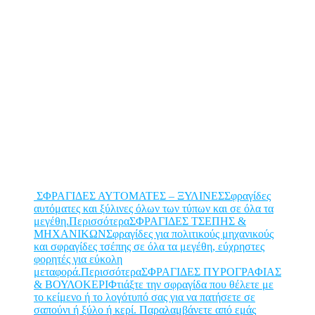
ΣΦΡΑΓΙΔΕΣ ΑΥΤΟΜΑΤΕΣ – ΞΥΛΙΝΕΣΣφραγίδες
αυτόματες και ξύλινες όλων των τύπων και σε όλα τα
μεγέθη.Περισσότερα
ΣΦΡΑΓΙΔΕΣ ΤΣΕΠΗΣ &
ΜΗΧΑΝΙΚΩΝΣφραγίδες για πολιτικούς μηχανικούς
και σφραγίδες τσέπης σε όλα τα μεγέθη, εύχρηστες
φορητές για εύκολη
μεταφορά.Περισσότερα
ΣΦΡΑΓΙΔΕΣ ΠΥΡΟΓΡΑΦΙΑΣ
& ΒΟΥΛΟΚΕΡΙΦτιάξτε την σφραγίδα που θέλετε με
το κείμενο ή το λογότυπό σας για να πατήσετε σε
σαπούνι ή ξύλο ή κερί. Παραλαμβάνετε από εμάς