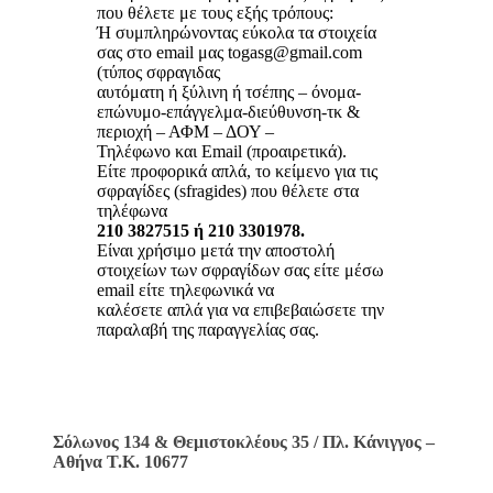
που θέλετε με τους εξής τρόπους:
Ή συμπληρώνοντας εύκολα τα στοιχεία
σας στο email μας togasg@gmail.com
(τύπος σφραγιδας
αυτόματη ή ξύλινη ή τσέπης – όνομα-
επώνυμο-επάγγελμα-διεύθυνση-τκ &
περιοχή – ΑΦΜ – ΔΟΥ –
Τηλέφωνο και Email (προαιρετικά).
Είτε προφορικά απλά, το κείμενο για τις
σφραγίδες (sfragides) που θέλετε στα
τηλέφωνα
210 3827515 ή 210 3301978.
Είναι χρήσιμο μετά την αποστολή
στοιχείων των σφραγίδων σας είτε μέσω
email είτε τηλεφωνικά να
καλέσετε απλά για να επιβεβαιώσετε την
παραλαβή της παραγγελίας σας.
Σόλωνος 134 & Θεμιστοκλέους 35 / Πλ. Κάνιγγος –
Αθήνα Τ.Κ. 10677