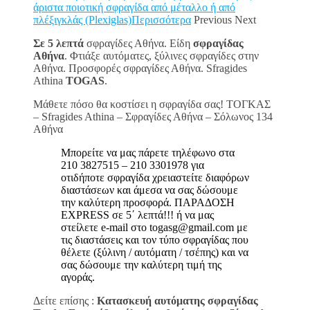
άριστα ποιοτική σφραγίδα από μέταλλο ή από
πλέξιγκλάς (Plexiglas)Περισσότερα
Previous Next
Σε 5 λεπτά
σφραγίδες Αθήνα. Είδη
σφραγίδας
Αθήνα
. Φτιάξε αυτόματες, ξύλινες σφραγίδες στην
Αθήνα. Προσφορές σφραγίδες Αθήνα. Sfragides
Athina
TOGAS
.
Μάθετε πόσο θα κοστίσει η σφραγίδα σας! ΤΟΓΚΑΣ
– Sfragides Athina – Σφραγίδες Αθήνα – Σόλωνος 134
Αθήνα
Μπορείτε να μας πάρετε τηλέφωνο στα
210 3827515 – 210 3301978 για
οτιδήποτε σφραγίδα χρειαστείτε διαφόρων
διαστάσεων και άμεσα να σας δώσουμε
την καλύτερη προσφορά. ΠΑΡΑΔΟΣΗ
EXPRESS σε 5΄ λεπτά!!! ή να μας
στείλετε e-mail στο togasg@gmail.com με
τις διαστάσεις και τον τύπο σφραγίδας που
θέλετε (ξύλινη / αυτόματη / τσέπης) και να
σας δώσουμε την καλύτερη τιμή της
αγοράς.
Δείτε επίσης :
Κατασκευή αυτόματης σφραγίδας