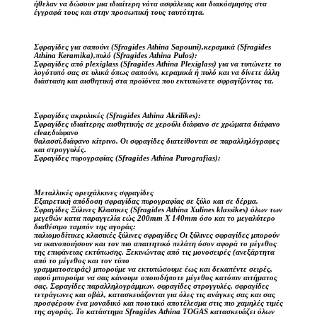
ήθελαν να δώσουν μια ιδιαίτερη νότα ασφάλειας και διακόσμησης στα
έγγραφά τους και στην προσωπική τους ταυτότητα.
Σφραγίδες για σαπούνι (Sfragides Athina Sapouni),κεραμικά (Sfragides
Athina Keramika),πυλό (Sfragides Athina Pulos):
Σφραγίδες από plexiglass (Sfragides Athina Plexiglass) για να τυπώνετε το
λογότυπό σας σε υλικά όπως σαπούνι, κεραμικά ή πυλό και να δίνετε άλλη
διάσταση και αισθητική στα προϊόντα που εκτυπώνετε σφραγίζόντας τα.
Σφραγίδες ακρυλικές (Sfragides Athina Akrilikes):
Σφραγίδες ιδιαίτερης αισθητικής σε χερούλι διάφανο σε χρώματα διάφανο
clear,διάφανο
θαλασσί,διάφανο κίτρινο. Οι σφραγίδες διατείθονται σε παραλληλόγραφες
και στρογγυλές.
Σφραγίδες πυρογραφίας (Sfragides Athina Purografias):
Μεταλλικές ορειχάλκινες σφραγίδες
Εξαιρετική απόδοση σφραγίδας πυρογραφίας σε ξύλο και σε δέρμα.
Σφραγίδες Ξύλινες Κλασικες (Sfragides Athina Xulines klassikes) όλων των
μεγεθών κατα παραγγελία εώς 200mm X 140mm όσο και το μεγαλύτερο
διαθέσιμο ταμπόν της αγοράς:
παλιομοδίτικες κλασικές ξύλινες σφραγίδες Οι ξύλινες σφραγίδες μπορούν
να ικανοποιήσουν και τον πιο απαιτητικό πελάτη όσον αφορά το μέγεθος
της επιφάνειας εκτύπωσης. Ξεκινώντας από τις μονοσειρές (ανεξάρτητα
από το μέγεθος και τον τύπο
γραμματοσειράς) μπορούμε να εκτυπώσουμε έως και δεκαπέντε σειρές,
αφού μπορούμε να σας κάνουμε οποιοδήποτε μέγεθος κατόπιν αιτήματος
σας. Σφραγίδες παραλληλογράμμων, σφραγίδες στρογγυλές, σφραγίδες
τετράγωνες και οβάλ, κατασκευάζονται για όλες τις ανάγκες σας και σας
προσφέρουν ένα μοναδικό και ποιοτικό αποτέλεσμα στις πιο χαμηλές τιμές
της αγοράς. Το κατάστημα Sfragides Athina TOGAS κατασκευάζει όλων