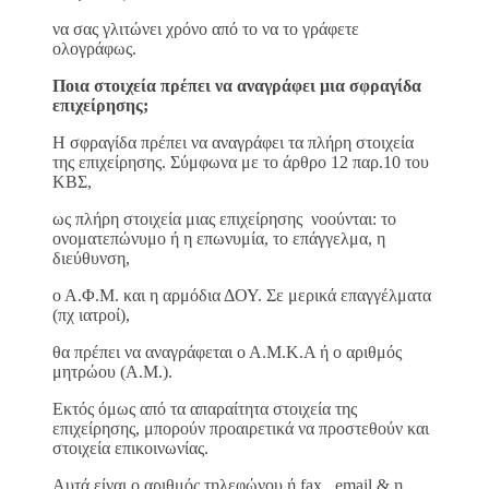
να σας γλιτώνει χρόνο από το να το γράφετε
ολογράφως.
Ποια στοιχεία πρέπει να αναγράφει μια σφραγίδα
επιχείρησης;
Η σφραγίδα πρέπει να αναγράφει τα πλήρη στοιχεία
της επιχείρησης. Σύμφωνα με το άρθρο 12 παρ.10 του
ΚΒΣ,
ως πλήρη στοιχεία μιας επιχείρησης νοούνται: το
ονοματεπώνυμο ή η επωνυμία, το επάγγελμα, η
διεύθυνση,
ο Α.Φ.Μ. και η αρμόδια ΔΟΥ. Σε μερικά επαγγέλματα
(πχ ιατροί),
θα πρέπει να αναγράφεται ο Α.Μ.Κ.Α ή ο αριθμός
μητρώου (Α.Μ.).
Εκτός όμως από τα απαραίτητα στοιχεία της
επιχείρησης, μπορούν προαιρετικά να προστεθούν και
στοιχεία επικοινωνίας.
Αυτά είναι ο αριθμός τηλεφώνου ή fax, email & η