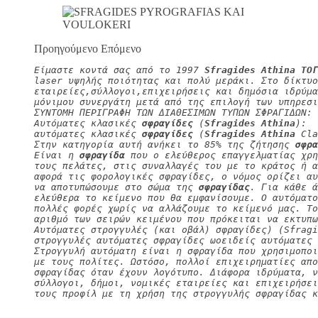
Προηγούμενο Επόμενο
Είμαστε κοντά σας από το 1997 
Sfragides Athina ΤΟΓ
laser υψηλής ποιότητας και πολύ μεράκι. Στο δίκτυο
εταιρείες,σύλλογοι,επιχειρήσεις και δημόσια ιδρύμα
μόνιμου συνεργάτη μετά από της επιλογή των υπηρεσι
ΣΥΝΤΟΜΗ ΠΕΡΙΓΡΑΦΗ ΤΩΝ ΔΙΑΘΕΣΙΜΩΝ ΤΥΠΩΝ ΣΦΡΑΓΙΔΩΝ:
Αυτόματες κλασικές 
σφραγίδες
 (
Sfragides Athina
):
αυτόματες κλασικές 
σφραγίδες
 (
Sfragides Athina
 Cla
Στην κατηγορία αυτή ανήκει το 85% της ζήτησης 
σφρα
Είναι η 
σφραγίδα
 που ο ελεύθερος επαγγελματίας χρη
τους πελάτες, στις συναλλαγές του με το κράτος ή α
αφορά τις φορολογικές σφραγίδες, ο νόμος ορίζει αυ
να αποτυπώσουμε στο σώμα της 
σφραγίδας
. Για κάθε ά
ελεύθερα το κείμενο που θα εμφανίσουμε. Ο αυτόματο
πολλές φορές χωρίς να αλλάζουμε το κείμενό μας. Τ
αριθμό των σειρών κειμένου που πρόκειται να εκτυπω
Αυτόματες στρογγυλές (και οβάλ) σφραγίδες) (Sfragi
στρογγυλές αυτόματες σφραγίδες ωοειδείς αυτόματες 
Στρογγυλή αυτόματη είναι η σφραγίδα που χρησιμοπο
με τους πολίτες. Ωστόσο, πολλοί επιχειρηματίες απο
σφραγίδας όταν έχουν λογότυπο. Διάφορα ιδρύματα, 
σύλλογοι, δήμοι, νομικές εταιρείες και επιχειρήσει
τους προφίλ με τη χρήση της στρογγυλής σφραγίδας κ