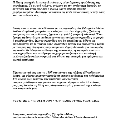
Η ίδια η σφραγίδα λειτουργεί επίσης ως μέσο έμμεσης προώθησης της
επιχείρησης. Το σωστό κείμενο, ανάλογα με την αντίστοιχη διάταξη, το
λογότυπο της εταιρείας σας ή ακόμα και το πλαίσιο που θα
χρησιμοποιήσετε, Λειτουργεί αυτόματα ως μέσο επικοινωνίας μεταξύ εσάς
και των πελατών σας.
Εκτός από το καουτσούκ/λάστιχο για τις σφραγίδες σας (Sfragides Athina
lastixo sfragidas), μπορείτε να επιλέξετε τον τύπο σφραγίδας (ξύλινη ή
αυτόματη) και το μελάνι σας (χρώμα π.χ. μπλέ ή μαύρο ή κόκκινο). Έτσι
έχουμε τη δυνατότητα να δημιουργήσουμε αυτόματες σφραγίδες σε μικρά
ή μεγάλα μεγέθη, ξύλινες σφραγίδες που θα επιλέξετε αν θέλετε να
συνοδεύονται με το ταμπόν τους, σφραγίδες τσέπης για ευκολότερο τρόπο
μεταφοράς της σφραγίδας σας, ακόμη και σφραγίδα στυλό για πιο κομψή
παρουσία. Το άψογο αποτέλεσμα της εκτύπωσης, η κορυφαία ποιότητα
των σφραγίδων που επιλέγουμε να χρησιμοποιήσουμε και η επιλογή
μελάνης (μαύρο-κόκκινο-μπλε) μας δίνουν την ευκαιρία για αμέτρητα και
σωστά πατήματα.
Είμαστε κοντά σας από το 1997 στο κέντρο της Αθήνας (Sfragides sto
kentro) με σύγχρονα μηχανήματα laser υψηλής ποιότητας και πολύ μεράκι.
Στο δίκτυο των πελατών μας υπάρχουν και επώνυμες
εταιρείες,σύλλογοι,επιχειρήσεις και δημόσια ιδρύματα κλπ. Οι πελάτες
μας, μας έδωσαν τη θέση του μόνιμου συνεργάτη μετά από της επιλογή
των υπηρεσιών μας.
ΣΥΝΤΟΜΗ ΠΕΡΙΓΡΑΦΗ ΤΩΝ ΔΙΑΘΕΣΙΜΩΝ ΤΥΠΩΝ ΣΦΡΑΓΙΔΩΝ:
Αυτόματες κλασικές σφραγίδες (Sfragides Athina):
αυτόματες κλασικές σφραγίδες (Sfragides Athina Classic Automatic)