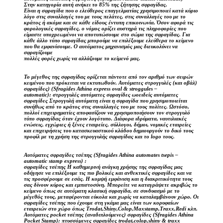
Στην κατηγορία αυτή ανήκει το 85% της ζήτησης σφραγίδας.
Είναι η σφραγίδα που ο ελεύθερος επαγγελματίας χρησιμοποιεί κατά κύριο
λόγο στις συναλλαγές του με τους πελάτες, στις συναλλαγές του με το
κράτος ή ακόμα και σε κάθε είδους έντυπη επικοινωνία. Όσον αφορά τις
φορολογικές σφραγίδες, ο νόμος ορίζει αυστηρά τις πληροφορίες που
είμαστε υποχρεωμένοι να αποτυπώσουμε στο σώμα της σφραγίδας. Για
κάθε άλλο τύπο σφραγίδας μπορούμε να επιλέξουμε ελεύθερα το κείμενο
που θα εμφανίσουμε. Ο αυτόματος μηχανισμός μας διευκολύνει να
σφραγίζουμε
πολλές φορές χωρίς να αλλάζουμε το κείμενό μας.
Το μέγεθος της σφραγίδας ορίζεται πάντοτε από τον αριθμό των σειρών
κειμένου που πρόκειται να εκτυπωθούν. Αυτόματες στρογγυλές (και οβάλ)
σφραγίδες) (Sfragides Athina express oval & stroggules –
automatic): στρογγυλές αυτόματες σφραγίδες ωοειδείς αυτόματες
σφραγίδες Στρογγυλή αυτόματη είναι η σφραγίδα που χρησιμοποιείται
συνήθως από το κράτος στις συναλλαγές του με τους πολίτες. Ωστόσο,
πολλοί επιχειρηματίες αποφασίζουν να χρησιμοποιήσουν τον στρογγυλό
τύπο σφραγίδας όταν έχουν λογότυπο. Διάφορα ιδρύματα, ναυτιλιακές
ενώσεις, εγχώριες ή ξένες εταιρείες, σύλλογοι, δήμοι, νομικές εταιρείες
και επιχειρήσεις του κατασκευαστικού κλάδου δημιουργούν το δικό τους
προφίλ με τη χρήση της στρογγυλής σφραγίδας και το logo τους.
Αυτόματες σφραγίδες τσέπης (Sfragides Athina automates tsepis –
automatic stamp express) :
σφραγίδες τσέπης Η καθημερινή ανάγκη χρήσης της σφραγίδας μας
οδήγησε να επιλέξουμε τις πιο βολικές και ανθεκτικές σφραγίδες και να
τις προσφέρουμε σε εσάς. Η κομψή εμφάνιση και η διακριτικότητα τους
σας δίνουν κύρος και εμπιστοσύνη. Μπορείτε να καταγράψετε ακριβώς το
κείμενο όπως σε αυτόματη κλασική σφραγίδα, σε συνδυασμό με το
μέγεθός τους, μεταφέρονται εύκολα και χωρίς να καταλαμβάνουν χώρο. Οι
σφραγίδες τσέπης που έχουμε στη γκάμα μας είναι των κορυφαίων
εταιρειών στο χώρο όπως Trodat,Shiny,Colop,Maxstamp,Traxx,Redi κλπ.
Αυτόματες pocket τσέπης (αναδιπλούμενες) σφραγίδες (Sfragides Athina
Pocket Stamp): πτυσσόμενες σφραγίδες trodat,colop,shiny & traxx