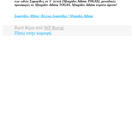
των ειδών Σφραγίδες σε 5΄ λεπτά (Sfragides Athina TOGAS), μοναδικές
προσφορές σε Sfragides Athina TOGAS, Sfragides Athina express άμεσα!
Σφραγίδες Αθήνα | Κέντρο Σφραγίδας | Sfragides Athina
Bard θέμα από
WP Royal
.
Πίσω στην κορυφή