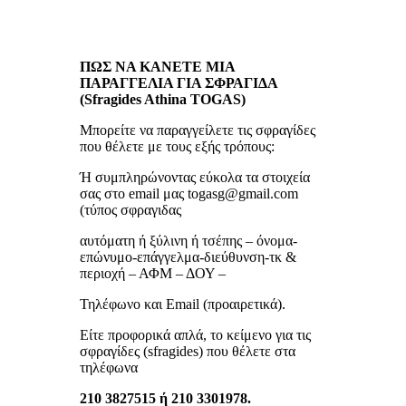
ΠΩΣ ΝΑ ΚΑΝΕΤΕ ΜΙΑ
ΠΑΡΑΓΓΕΛΙΑ ΓΙΑ ΣΦΡΑΓΙΔΑ
(Sfragides Athina TOGAS)
Μπορείτε να παραγγείλετε τις σφραγίδες
που θέλετε με τους εξής τρόπους:
Ή συμπληρώνοντας εύκολα τα στοιχεία
σας στο email μας togasg@gmail.com
(τύπος σφραγιδας
αυτόματη ή ξύλινη ή τσέπης – όνομα-
επώνυμο-επάγγελμα-διεύθυνση-τκ &
περιοχή – ΑΦΜ – ΔΟΥ –
Τηλέφωνο και Email (προαιρετικά).
Είτε προφορικά απλά, το κείμενο για τις
σφραγίδες (sfragides) που θέλετε στα
τηλέφωνα
210 3827515 ή 210 3301978.