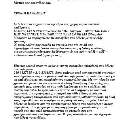
λάστιχο της σφραγίδας σας.
ΧΡΟΝΟΙ ΠΑΡΑΔΟΣΗΣ
Σε 5 λεπτά αν έρχεστε από την έδρα μας, χωρίς καμία επιπλεόν
επιβάρυνση.
Σόλωνος 134 & Θεμιστοκλέους 35 / Πλ. Κάνιγγος – Αθήνα Τ.Κ. 10677
ΠΩΣ ΝΑ ΚΑΝΕΤΕ ΜΙΑ ΠΑΡΑΓΓΕΛΙΑ ΓΙΑ ΣΦΡΑΓΙΔΑ (Sfragida)
Μπορείτε να παραγγείλετε τις σφραγίδες που θέλετε με τους εξής
τρόπους:
Ή συμπληρώνοντας εύκολα τα στοιχεία σας στο email μας
togasg@gmail.com (τύπος σφραγιδας αυτόματη ή ξύλινη ή τσέπης –
όνομα-επώνυμο-επάγγελμα-διεύθυνση-τκ & περιοχή – ΑΦΜ – ΔΟΥ –
Τηλέφωνο και Email (προαιρετικά).
Είτε προφορικά απλά, το κείμενο για τις σφραγίδες (sfragides) που θέλετε
στα τηλέφωνα
210 3827515 ή 210 3301978. Είναι χρήσιμο μετά την αποστολή στοιχείων
των σφραγίδων σας είτε μέσω email είτε τηλεφωνικά να καλέσετε απλά για
να επιβεβαιώσετε την παραλαβή της παραγγελίας σας. Με την πάροδο του
χρόνου και μέσα από μια τεράστια συλλογή βασισμένη στην πολύχρονη
εμπειρία μας, μπορούμε να σας καθοδηγήσουμε για να επιλέξετε τήν
σωστή σφραγίδα. Οι έμποροι, οι λογιστές, οι δικηγόροι, οι πολιτικοί
μηχανικοί, οι επιχειρηματίες, οι ιατροί και κάθε είδους ελεύθεροι
επαγγελματίες υποχρεούνται από την ισχύουσα νομοθεσία να έχουν τη δική
τους σφραγίδα που να αναφέρει τα φορολογικά τους στοιχεία. Αλλά αν
θέλετε να ξεφύγετε από τις τυποποιημένες λύσεις που προσφέρει η αγορά
σφραγίδων, τότε μπορούμε να δημιουργήσουμε τη μοναδικότητα του
προφίλ σας είτε απλά καταγράφοντας τα στοιχεία σας είτε
χρησιμοποιώντας ένα λογότυπο που θα μας υποδείξετε για την σφραγίδα
που θέλετε να φτιάξετε.