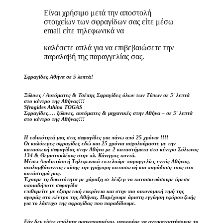
Είναι χρήσιμο μετά την αποστολή
στοιχείων των σφραγίδων σας είτε μέσω
email είτε τηλεφωνικά να
καλέσετε απλά για να επιβεβαιώσετε την
παραλαβή της παραγγελίας σας.
Σφραγίδες Αθήνα σε 5 λεπτά!
Ξύλινες / Αυτόματες & Τσέπης Σφραγίδες όλων των Τύπων σε 5′ λεπτά
στο κέντρο της Αθήνας!!!
Sfragides Athina TOGAS
Σφραγίδες…. ξύλινες, αυτόματες & μηχανικές στην Αθήνα – σε 5′ λεπτά
στο κέντρο της Αθήνας!!!
Η ειδικότητά μας στις σφραγίδες για πάνω από 25 χρόνια !!!!
Οι καλύτερες σφραγίδες εδώ και 25 χρόνια ασχολούμαστε με την
κατασκευή σφραγίδας στην Αθήνα με 2 καταστήματα στο κέντρο Σόλωνος
134 & Θεμιστοκλέους στην πλ. Κάνιγγος κοντά.
Μέσω Διαδικτύου ή Τηλεφωνικά εκτελούμε παραγγελίες εντός Αθήνας,
αναλαμβάνοντας επίσης την γρήγορη κατασκευή και παράδοση τους στο
κατάστημά μας.
Έχουμε τη δυνατότητα με χάραξη σε λέιζερ να κατασκευάσουμε άμεσα
οποιαδήποτε σφραγίδα
επιθυμείτε με εξαιρετική ευκρίνεια και στην πιο οικονομική τιμή της
αγοράς στο κέντρο της Αθήνας. Παρέχουμε άριστη εγγύηση εφόρου ζωής
για το λάστιχο της σφραγίδας που παραδίδουμε.
Εάν δεν είστε απόλυτα ικανοποιημένοι, μπορούμε να αντικαταστήσουμε το