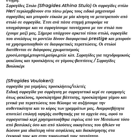
στιγμή.
Σφραγίδες Στυλο (Sfragides Athina Stulo) Οι σφραγίδες στύλο
Heri περιλαμβάνουν στο πίσω μέρος τους ειδικό μηχανισμό
σφραγίδας και μπορούν εύκολα με μία κίνηση να μετατραπούν από
στυλό σε σφραγίδα. Έτσι ανά πάσα στιγμή μπορούμε να
υπογράψουμε και να σφραγίσουμε ταυτόχρονα με τον στυλό που
έχουμε μαζί μας. Σήμερα υπάρχουν αρκετοί τύποι στυλό, σφραγίδα
που αναλόγως το μοντέλο δίνουν διαφορετικό prestige και μπορούν
να χρησιμοποιηθούν σε διαφορετικές περιπτώσεις. Οι στυλοί
διατίθενται σε διάφορους χρωματισμούς
χρυσό,ασημί,μπορντό,μαύρο,μπλε κλπ. Σφραγίδες για ταχυδρομικούς
φακέλους και προσκλήσεις σε γάμους-βαπτίσεις / Σφραγίδες
Βουλοκέρι
(Sfragides Voulokeri):
σφραγίδα για γαμήλιες προσκλήσεις/τελετές
Ειδική σφραγίδα για σφράγιση με σφραγιστικό κερί σε εφαρμογές
όπως φακέλους, προσκλητήρια βάπτισης, προσκλητήρια γάμου και
γενικά για περιπτώσεις που θέλουμε να αυξήσουμε την
αυθεντικότητα και το κύρος των γραμμάτων μας. Αναμφισβήτητα
αποτελεί επιλογή υψηλής αισθητικής για τα αρχεία σας, αφού το
σφραγιστικό κερί χρησιμοποιήθηκε ευρέως από τον Μεσαίωνα τόσο
από βασιλικές όσο και από πλούσιες οικογένειες που ήθελαν να
δώσουν μια ιδιαίτερη νότα ασφάλειας και διακόσμησης στα
έγγραφά τους και στην προσωπική τους ταυτότητα.