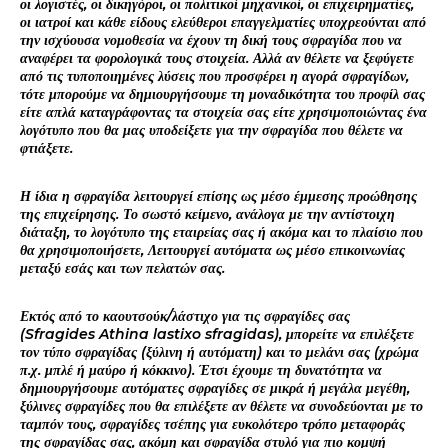
οι λογιστές, οι δικηγόροι, οι πολιτικοί μηχανικοί, οι επιχειρηματίες,
οι ιατροί και κάθε είδους ελεύθεροι επαγγελματίες υποχρεούνται από
την ισχύουσα νομοθεσία να έχουν τη δική τους σφραγίδα που να
αναφέρει τα φορολογικά τους στοιχεία. Αλλά αν θέλετε να ξεφύγετε
από τις τυποποιημένες λύσεις που προσφέρει η αγορά σφραγίδων,
τότε μπορούμε να δημιουργήσουμε τη μοναδικότητα του προφίλ σας
είτε απλά καταγράφοντας τα στοιχεία σας είτε χρησιμοποιώντας ένα
λογότυπο που θα μας υποδείξετε για την σφραγίδα που θέλετε να
φτιάξετε.
Η ίδια η σφραγίδα λειτουργεί επίσης ως μέσο έμμεσης προώθησης
της επιχείρησης. Το σωστό κείμενο, ανάλογα με την αντίστοιχη
διάταξη, το λογότυπο της εταιρείας σας ή ακόμα και το πλαίσιο που
θα χρησιμοποιήσετε, Λειτουργεί αυτόματα ως μέσο επικοινωνίας
μεταξύ εσάς και των πελατών σας.
Εκτός από το καουτσούκ/λάστιχο για τις σφραγίδες σας
(Sfragides Athina lastixo sfragidas), μπορείτε να επιλέξετε
τον τύπο σφραγίδας (ξύλινη ή αυτόματη) και το μελάνι σας (χρώμα
π.χ. μπλέ ή μαύρο ή κόκκινο). Έτσι έχουμε τη δυνατότητα να
δημιουργήσουμε αυτόματες σφραγίδες σε μικρά ή μεγάλα μεγέθη,
ξύλινες σφραγίδες που θα επιλέξετε αν θέλετε να συνοδεύονται με το
ταμπόν τους, σφραγίδες τσέπης για ευκολότερο τρόπο μεταφοράς
της σφραγίδας σας, ακόμη και σφραγίδα στυλό για πιο κομψή