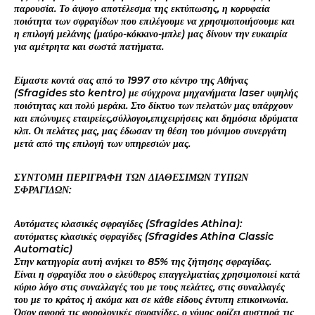
παρουσία. Το άψογο αποτέλεσμα της εκτύπωσης, η κορυφαία
ποιότητα των σφραγίδων που επιλέγουμε να χρησιμοποιήσουμε και
η επιλογή μελάνης (μαύρο-κόκκινο-μπλε) μας δίνουν την ευκαιρία
για αμέτρητα και σωστά πατήματα.
Είμαστε κοντά σας από το 1997 στο κέντρο της Αθήνας
(Sfragides sto kentro) με σύγχρονα μηχανήματα laser υψηλής
ποιότητας και πολύ μεράκι. Στο δίκτυο των πελατών μας υπάρχουν
και επώνυμες εταιρείες,σύλλογοι,επιχειρήσεις και δημόσια ιδρύματα
κλπ. Οι πελάτες μας, μας έδωσαν τη θέση του μόνιμου συνεργάτη
μετά από της επιλογή των υπηρεσιών μας.
ΣΥΝΤΟΜΗ ΠΕΡΙΓΡΑΦΗ ΤΩΝ ΔΙΑΘΕΣΙΜΩΝ ΤΥΠΩΝ
ΣΦΡΑΓΙΔΩΝ:
Αυτόματες κλασικές σφραγίδες (Sfragides Athina):
αυτόματες κλασικές σφραγίδες (Sfragides Athina Classic
Automatic)
Στην κατηγορία αυτή ανήκει το 85% της ζήτησης σφραγίδας.
Είναι η σφραγίδα που ο ελεύθερος επαγγελματίας χρησιμοποιεί κατά
κύριο λόγο στις συναλλαγές του με τους πελάτες, στις συναλλαγές
του με το κράτος ή ακόμα και σε κάθε είδους έντυπη επικοινωνία.
Όσον αφορά τις φορολογικές σφραγίδες, ο νόμος ορίζει αυστηρά τις