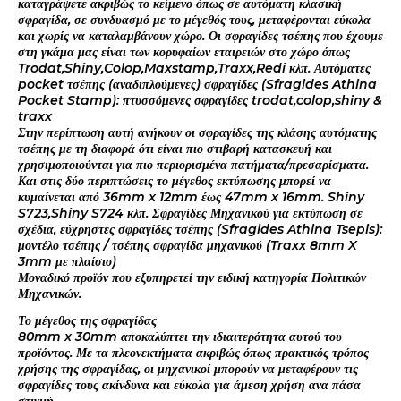
καταγράψετε ακριβώς το κείμενο όπως σε αυτόματη κλασική
σφραγίδα, σε συνδυασμό με το μέγεθός τους, μεταφέρονται εύκολα
και χωρίς να καταλαμβάνουν χώρο. Οι σφραγίδες τσέπης που έχουμε
στη γκάμα μας είναι των κορυφαίων εταιρειών στο χώρο όπως
Trodat,Shiny,Colop,Maxstamp,Traxx,Redi κλπ. Αυτόματες
pocket τσέπης (αναδιπλούμενες) σφραγίδες (Sfragides Athina
Pocket Stamp): πτυσσόμενες σφραγίδες trodat,colop,shiny &
traxx
Στην περίπτωση αυτή ανήκουν οι σφραγίδες της κλάσης αυτόματης
τσέπης με τη διαφορά ότι είναι πιο στιβαρή κατασκευή και
χρησιμοποιούνται για πιο περιορισμένα πατήματα/πρεσαρίσματα.
Και στις δύο περιπτώσεις το μέγεθος εκτύπωσης μπορεί να
κυμαίνεται από 36mm x 12mm έως 47mm x 16mm. Shiny
S723,Shiny S724 κλπ. Σφραγίδες Μηχανικού για εκτύπωση σε
σχέδια, εύχρηστες σφραγίδες τσέπης (Sfragides Athina Tsepis):
μοντέλο τσέπης / τσέπης σφραγίδα μηχανικού (Traxx 8mm X
3mm με πλαίσιο)
Μοναδικό προϊόν που εξυπηρετεί την ειδική κατηγορία Πολιτικών
Μηχανικών.
Το μέγεθος της σφραγίδας
80mm x 30mm αποκαλύπτει την ιδιαιτερότητα αυτού του
προϊόντος. Με τα πλεονεκτήματα ακριβώς όπως πρακτικός τρόπος
χρήσης της σφραγίδας, οι μηχανικοί μπορούν να μεταφέρουν τις
σφραγίδες τους ακίνδυνα και εύκολα για άμεση χρήση ανα πάσα