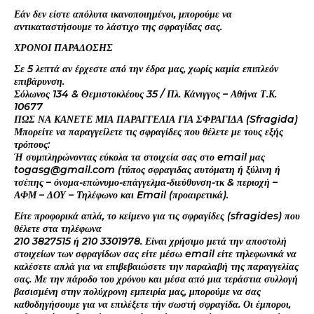
Εάν δεν είστε απόλυτα ικανοποιημένοι, μπορούμε να
αντικαταστήσουμε το λάστιχο της σφραγίδας σας.
ΧΡΟΝΟΙ ΠΑΡΑΔΟΣΗΣ
Σε 5 λεπτά αν έρχεστε από την έδρα μας, χωρίς καμία επιπλεόν
επιβάρυνση.
Σόλωνος 134 & Θεμιστοκλέους 35 / Πλ. Κάνιγγος – Αθήνα Τ.Κ.
10677
ΠΩΣ ΝΑ ΚΑΝΕΤΕ ΜΙΑ ΠΑΡΑΓΓΕΛΙΑ ΓΙΑ ΣΦΡΑΓΙΔΑ (Sfragida)
Μπορείτε να παραγγείλετε τις σφραγίδες που θέλετε με τους εξής
τρόπους:
Ή συμπληρώνοντας εύκολα τα στοιχεία σας στο email μας
togasg@gmail.com (τύπος σφραγιδας αυτόματη ή ξύλινη ή
τσέπης – όνομα-επώνυμο-επάγγελμα-διεύθυνση-τκ & περιοχή –
ΑΦΜ – ΔΟΥ – Τηλέφωνο και Email (προαιρετικά).
Είτε προφορικά απλά, το κείμενο για τις σφραγίδες (sfragides) που
θέλετε στα τηλέφωνα
210 3827515 ή 210 3301978. Είναι χρήσιμο μετά την αποστολή
στοιχείων των σφραγίδων σας είτε μέσω email είτε τηλεφωνικά να
καλέσετε απλά για να επιβεβαιώσετε την παραλαβή της παραγγελίας
σας. Με την πάροδο του χρόνου και μέσα από μια τεράστια συλλογή
βασισμένη στην πολύχρονη εμπειρία μας, μπορούμε να σας
καθοδηγήσουμε για να επιλέξετε τήν σωστή σφραγίδα. Οι έμποροι,