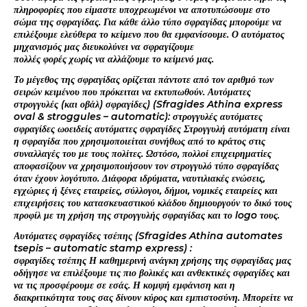
πληροφορίες που είμαστε υποχρεωμένοι να αποτυπώσουμε στο
σώμα της σφραγίδας. Για κάθε άλλο τύπο σφραγίδας μπορούμε να
επιλέξουμε ελεύθερα το κείμενο που θα εμφανίσουμε. Ο αυτόματος
μηχανισμός μας διευκολύνει να σφραγίζουμε
πολλές φορές χωρίς να αλλάζουμε το κείμενό μας.
Το μέγεθος της σφραγίδας ορίζεται πάντοτε από τον αριθμό των
σειρών κειμένου που πρόκειται να εκτυπωθούν. Αυτόματες
στρογγυλές (και οβάλ) σφραγίδες) (Sfragides Athina express
oval & stroggules – automatic): στρογγυλές αυτόματες
σφραγίδες ωοειδείς αυτόματες σφραγίδες Στρογγυλή αυτόματη είναι
η σφραγίδα που χρησιμοποιείται συνήθως από το κράτος στις
συναλλαγές του με τους πολίτες. Ωστόσο, πολλοί επιχειρηματίες
αποφασίζουν να χρησιμοποιήσουν τον στρογγυλό τύπο σφραγίδας
όταν έχουν λογότυπο. Διάφορα ιδρύματα, ναυτιλιακές ενώσεις,
εγχώριες ή ξένες εταιρείες, σύλλογοι, δήμοι, νομικές εταιρείες και
επιχειρήσεις του κατασκευαστικού κλάδου δημιουργούν το δικό τους
προφίλ με τη χρήση της στρογγυλής σφραγίδας και το logo τους.
Αυτόματες σφραγίδες τσέπης (Sfragides Athina automates
tsepis – automatic stamp express) :
σφραγίδες τσέπης Η καθημερινή ανάγκη χρήσης της σφραγίδας μας
οδήγησε να επιλέξουμε τις πιο βολικές και ανθεκτικές σφραγίδες και
να τις προσφέρουμε σε εσάς. Η κομψή εμφάνιση και η
διακριτικότητα τους σας δίνουν κύρος και εμπιστοσύνη. Μπορείτε να