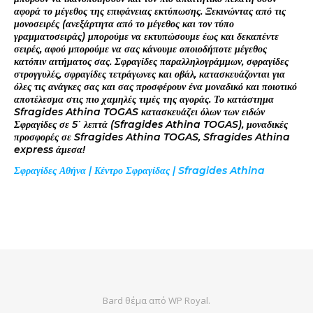
αφορά το μέγεθος της επιφάνειας εκτύπωσης. Ξεκινώντας από τις
μονοσειρές (ανεξάρτητα από το μέγεθος και τον τύπο
γραμματοσειράς) μπορούμε να εκτυπώσουμε έως και δεκαπέντε
σειρές, αφού μπορούμε να σας κάνουμε οποιοδήποτε μέγεθος
κατόπιν αιτήματος σας. Σφραγίδες παραλληλογράμμων, σφραγίδες
στρογγυλές, σφραγίδες τετράγωνες και οβάλ, κατασκευάζονται για
όλες τις ανάγκες σας και σας προσφέρουν ένα μοναδικό και ποιοτικό
αποτέλεσμα στις πιο χαμηλές τιμές της αγοράς. Το κατάστημα
Sfragides Athina TOGAS κατασκευάζει όλων των ειδών
Σφραγίδες σε 5΄ λεπτά (Sfragides Athina TOGAS), μοναδικές
προσφορές σε Sfragides Athina TOGAS, Sfragides Athina
express άμεσα!
Σφραγίδες Αθήνα | Κέντρο Σφραγίδας | Sfragides Athina
Bard θέμα από
WP Royal
.