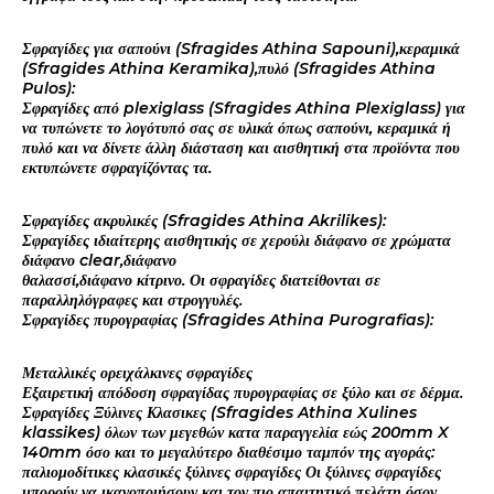
Σφραγίδες για σαπούνι (Sfragides Athina Sapouni),κεραμικά
(Sfragides Athina Keramika),πυλό (Sfragides Athina
Pulos):
Σφραγίδες από plexiglass (Sfragides Athina Plexiglass) για
να τυπώνετε το λογότυπό σας σε υλικά όπως σαπούνι, κεραμικά ή
πυλό και να δίνετε άλλη διάσταση και αισθητική στα προϊόντα που
εκτυπώνετε σφραγίζόντας τα.
Σφραγίδες ακρυλικές (Sfragides Athina Akrilikes):
Σφραγίδες ιδιαίτερης αισθητικής σε χερούλι διάφανο σε χρώματα
διάφανο clear,διάφανο
θαλασσί,διάφανο κίτρινο. Οι σφραγίδες διατείθονται σε
παραλληλόγραφες και στρογγυλές.
Σφραγίδες πυρογραφίας (Sfragides Athina Purografias):
Μεταλλικές ορειχάλκινες σφραγίδες
Εξαιρετική απόδοση σφραγίδας πυρογραφίας σε ξύλο και σε δέρμα.
Σφραγίδες Ξύλινες Κλασικες (Sfragides Athina Xulines
klassikes) όλων των μεγεθών κατα παραγγελία εώς 200mm X
140mm όσο και το μεγαλύτερο διαθέσιμο ταμπόν της αγοράς:
παλιομοδίτικες κλασικές ξύλινες σφραγίδες Οι ξύλινες σφραγίδες
μπορούν να ικανοποιήσουν και τον πιο απαιτητικό πελάτη όσον