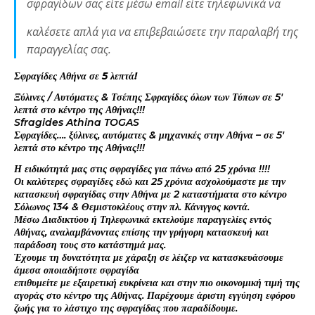
σφραγίδων σας είτε μέσω email είτε τηλεφωνικά να
καλέσετε απλά για να επιβεβαιώσετε την παραλαβή της
παραγγελίας σας.
Σφραγίδες Αθήνα σε 5 λεπτά!
Ξύλινες / Αυτόματες & Τσέπης Σφραγίδες όλων των Τύπων σε 5′
λεπτά στο κέντρο της Αθήνας!!!
Sfragides Athina TOGAS
Σφραγίδες…. ξύλινες, αυτόματες & μηχανικές στην Αθήνα – σε 5′
λεπτά στο κέντρο της Αθήνας!!!
Η ειδικότητά μας στις σφραγίδες για πάνω από 25 χρόνια !!!!
Οι καλύτερες σφραγίδες εδώ και 25 χρόνια ασχολούμαστε με την
κατασκευή σφραγίδας στην Αθήνα με 2 καταστήματα στο κέντρο
Σόλωνος 134 & Θεμιστοκλέους στην πλ. Κάνιγγος κοντά.
Μέσω Διαδικτύου ή Τηλεφωνικά εκτελούμε παραγγελίες εντός
Αθήνας, αναλαμβάνοντας επίσης την γρήγορη κατασκευή και
παράδοση τους στο κατάστημά μας.
Έχουμε τη δυνατότητα με χάραξη σε λέιζερ να κατασκευάσουμε
άμεσα οποιαδήποτε σφραγίδα
επιθυμείτε με εξαιρετική ευκρίνεια και στην πιο οικονομική τιμή της
αγοράς στο κέντρο της Αθήνας. Παρέχουμε άριστη εγγύηση εφόρου
ζωής για το λάστιχο της σφραγίδας που παραδίδουμε.