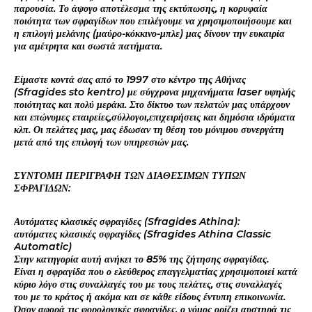
παρουσία. Το άψογο αποτέλεσμα της εκτύπωσης, η κορυφαία
ποιότητα των σφραγίδων που επιλέγουμε να χρησιμοποιήσουμε και
η επιλογή μελάνης (μαύρο-κόκκινο-μπλε) μας δίνουν την ευκαιρία
για αμέτρητα και σωστά πατήματα.
Είμαστε κοντά σας από το 1997 στο κέντρο της Αθήνας
(Sfragides sto kentro) με σύγχρονα μηχανήματα laser υψηλής
ποιότητας και πολύ μεράκι. Στο δίκτυο των πελατών μας υπάρχουν
και επώνυμες εταιρείες,σύλλογοι,επιχειρήσεις και δημόσια ιδρύματα
κλπ. Οι πελάτες μας, μας έδωσαν τη θέση του μόνιμου συνεργάτη
μετά από της επιλογή των υπηρεσιών μας.
ΣΥΝΤΟΜΗ ΠΕΡΙΓΡΑΦΗ ΤΩΝ ΔΙΑΘΕΣΙΜΩΝ ΤΥΠΩΝ
ΣΦΡΑΓΙΔΩΝ:
Αυτόματες κλασικές σφραγίδες (Sfragides Athina):
αυτόματες κλασικές σφραγίδες (Sfragides Athina Classic
Automatic)
Στην κατηγορία αυτή ανήκει το 85% της ζήτησης σφραγίδας.
Είναι η σφραγίδα που ο ελεύθερος επαγγελματίας χρησιμοποιεί κατά
κύριο λόγο στις συναλλαγές του με τους πελάτες, στις συναλλαγές
του με το κράτος ή ακόμα και σε κάθε είδους έντυπη επικοινωνία.
Όσον αφορά τις φορολογικές σφραγίδες, ο νόμος ορίζει αυστηρά τις