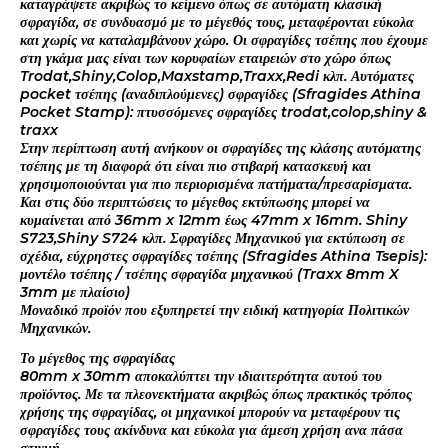
καταγράψετε ακριβώς το κείμενο όπως σε αυτόματη κλασική
σφραγίδα, σε συνδυασμό με το μέγεθός τους, μεταφέρονται εύκολα
και χωρίς να καταλαμβάνουν χώρο. Οι σφραγίδες τσέπης που έχουμε
στη γκάμα μας είναι των κορυφαίων εταιρειών στο χώρο όπως
Trodat,Shiny,Colop,Maxstamp,Traxx,Redi κλπ. Αυτόματες
pocket τσέπης (αναδιπλούμενες) σφραγίδες (Sfragides Athina
Pocket Stamp): πτυσσόμενες σφραγίδες trodat,colop,shiny &
traxx
Στην περίπτωση αυτή ανήκουν οι σφραγίδες της κλάσης αυτόματης
τσέπης με τη διαφορά ότι είναι πιο στιβαρή κατασκευή και
χρησιμοποιούνται για πιο περιορισμένα πατήματα/πρεσαρίσματα.
Και στις δύο περιπτώσεις το μέγεθος εκτύπωσης μπορεί να
κυμαίνεται από 36mm x 12mm έως 47mm x 16mm. Shiny
S723,Shiny S724 κλπ. Σφραγίδες Μηχανικού για εκτύπωση σε
σχέδια, εύχρηστες σφραγίδες τσέπης (Sfragides Athina Tsepis):
μοντέλο τσέπης / τσέπης σφραγίδα μηχανικού (Traxx 8mm X
3mm με πλαίσιο)
Μοναδικό προϊόν που εξυπηρετεί την ειδική κατηγορία Πολιτικών
Μηχανικών.
Το μέγεθος της σφραγίδας
80mm x 30mm αποκαλύπτει την ιδιαιτερότητα αυτού του
προϊόντος. Με τα πλεονεκτήματα ακριβώς όπως πρακτικός τρόπος
χρήσης της σφραγίδας, οι μηχανικοί μπορούν να μεταφέρουν τις
σφραγίδες τους ακίνδυνα και εύκολα για άμεση χρήση ανα πάσα