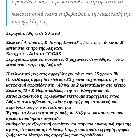
σφραγίδων σας είτε μέσω email είτε τηλεφωνικά να
καλέσετε απλά για να επιβεβαιώσετε την παραλαβή της
παραγγελίας σας.
Σφραγίδες Αθήνα σε 5 λεπτά!
Ξύλινες / Αυτόματες & Τσέπης Σφραγίδες όλων των Τύπων σε 5′
λεπτά στο κέντρο της Αθήνας!!!
Sfragides Athina TOGAS
Σφραγίδες…. ξύλινες, αυτόματες & μηχανικές στην Αθήνα – σε 5′
λεπτά στο κέντρο της Αθήνας!!!
Η ειδικότητά μας στις σφραγίδες για πάνω από 25 χρόνια !!!!
Οι καλύτερες σφραγίδες εδώ και 25 χρόνια ασχολούμαστε με την
κατασκευή σφραγίδας στην Αθήνα με 2 καταστήματα στο κέντρο
Σόλωνος 134 & Θεμιστοκλέους στην πλ. Κάνιγγος κοντά.
Μέσω Διαδικτύου ή Τηλεφωνικά εκτελούμε παραγγελίες εντός
Αθήνας, αναλαμβάνοντας επίσης την γρήγορη κατασκευή και
παράδοση τους στο κατάστημά μας.
Έχουμε τη δυνατότητα με χάραξη σε λέιζερ να κατασκευάσουμε
άμεσα οποιαδήποτε σφραγίδα
επιθυμείτε με εξαιρετική ευκρίνεια και στην πιο οικονομική τιμή της
αγοράς στο κέντρο της Αθήνας. Παρέχουμε άριστη εγγύηση εφόρου
ζωής για το λάστιχο της σφραγίδας που παραδίδουμε.