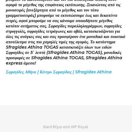
αφορά το μέγεθος της επιφάνειας εκτύπωσης. Ξεκινώντας από τις
μονοσειρές (ανεξάρτητα από το μέγεθος και τον τύπο
γραμματοσειράς) μπορούμε να εκτυπώσουμε έως και δεκαπέντε
σειρές, αφού μπορούμε να σας κάνουμε οποιοδήποτε μέγεθος
κατόπιν αιτήματος σας. Σφραγίδες παραλληλογράμμων, σφραγίδες
στρογγυλές, σφραγίδες τετράγωνες και οβάλ, κατασκευάζονται για
όλες τις ανάγκες σας και σας προσφέρουν ένα μοναδικό και ποιοτικό
αποτέλεσμα στις πιο χαμηλές τιμές της αγοράς. Το κατάστημα
Sfragides Athina TOGAS κατασκευάζει όλων των ειδών
Σφραγίδες σε 5΄ λεπτά (Sfragides Athina TOGAS), μοναδικές
προσφορές σε Sfragides Athina TOGAS, Sfragides Athina
express άμεσα!
Σφραγίδες Αθήνα | Κέντρο Σφραγίδας | Sfragides Athina
Bard θέμα από
WP Royal
.