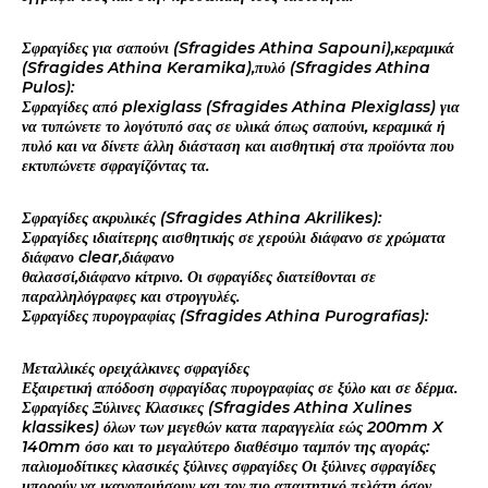
Σφραγίδες για σαπούνι (Sfragides Athina Sapouni),κεραμικά
(Sfragides Athina Keramika),πυλό (Sfragides Athina
Pulos):
Σφραγίδες από plexiglass (Sfragides Athina Plexiglass) για
να τυπώνετε το λογότυπό σας σε υλικά όπως σαπούνι, κεραμικά ή
πυλό και να δίνετε άλλη διάσταση και αισθητική στα προϊόντα που
εκτυπώνετε σφραγίζόντας τα.
Σφραγίδες ακρυλικές (Sfragides Athina Akrilikes):
Σφραγίδες ιδιαίτερης αισθητικής σε χερούλι διάφανο σε χρώματα
διάφανο clear,διάφανο
θαλασσί,διάφανο κίτρινο. Οι σφραγίδες διατείθονται σε
παραλληλόγραφες και στρογγυλές.
Σφραγίδες πυρογραφίας (Sfragides Athina Purografias):
Μεταλλικές ορειχάλκινες σφραγίδες
Εξαιρετική απόδοση σφραγίδας πυρογραφίας σε ξύλο και σε δέρμα.
Σφραγίδες Ξύλινες Κλασικες (Sfragides Athina Xulines
klassikes) όλων των μεγεθών κατα παραγγελία εώς 200mm X
140mm όσο και το μεγαλύτερο διαθέσιμο ταμπόν της αγοράς:
παλιομοδίτικες κλασικές ξύλινες σφραγίδες Οι ξύλινες σφραγίδες
μπορούν να ικανοποιήσουν και τον πιο απαιτητικό πελάτη όσον