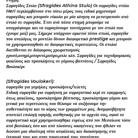
στιγμή.
Σφραγίδες Στυλο (Sfragides Athina Stulo) Οι σφραγίδες στύλο
Heri περιλαμβάνουν στο πίσω μέρος τους ειδικό μηχανισμό
σφραγίδας και μπορούν εύκολα με μία κίνηση να μετατραπούν από
στυλό σε σφραγίδα. Έτσι ανά πάσα στιγμή μπορούμε να
υπογράψουμε και να σφραγίσουμε ταυτόχρονα με τον στυλό που
έχουμε μαζί μας. Σήμερα υπάρχουν αρκετοί τύποι στυλό, σφραγίδα
που αναλόγως το μοντέλο δίνουν διαφορετικό prestige και μπορούν
να χρησιμοποιηθούν σε διαφορετικές περιπτώσεις. Οι στυλοί
διατίθενται σε διάφορους χρωματισμούς
χρυσό,ασημί,μπορντό,μαύρο,μπλε κλπ. Σφραγίδες για ταχυδρομικούς
φακέλους και προσκλήσεις σε γάμους-βαπτίσεις / Σφραγίδες
Βουλοκέρι
(Sfragides Voulokeri):
σφραγίδα για γαμήλιες προσκλήσεις/τελετές
Ειδική σφραγίδα για σφράγιση με σφραγιστικό κερί σε εφαρμογές
όπως φακέλους, προσκλητήρια βάπτισης, προσκλητήρια γάμου και
γενικά για περιπτώσεις που θέλουμε να αυξήσουμε την
αυθεντικότητα και το κύρος των γραμμάτων μας. Αναμφισβήτητα
αποτελεί επιλογή υψηλής αισθητικής για τα αρχεία σας, αφού το
σφραγιστικό κερί χρησιμοποιήθηκε ευρέως από τον Μεσαίωνα τόσο
από βασιλικές όσο και από πλούσιες οικογένειες που ήθελαν να
δώσουν μια ιδιαίτερη νότα ασφάλειας και διακόσμησης στα
έγγραφά τους και στην προσωπική τους ταυτότητα.