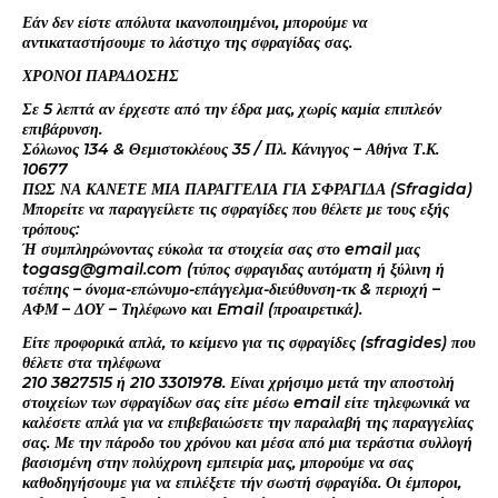
Εάν δεν είστε απόλυτα ικανοποιημένοι, μπορούμε να
αντικαταστήσουμε το λάστιχο της σφραγίδας σας.
ΧΡΟΝΟΙ ΠΑΡΑΔΟΣΗΣ
Σε 5 λεπτά αν έρχεστε από την έδρα μας, χωρίς καμία επιπλεόν
επιβάρυνση.
Σόλωνος 134 & Θεμιστοκλέους 35 / Πλ. Κάνιγγος – Αθήνα Τ.Κ.
10677
ΠΩΣ ΝΑ ΚΑΝΕΤΕ ΜΙΑ ΠΑΡΑΓΓΕΛΙΑ ΓΙΑ ΣΦΡΑΓΙΔΑ (Sfragida)
Μπορείτε να παραγγείλετε τις σφραγίδες που θέλετε με τους εξής
τρόπους:
Ή συμπληρώνοντας εύκολα τα στοιχεία σας στο email μας
togasg@gmail.com (τύπος σφραγιδας αυτόματη ή ξύλινη ή
τσέπης – όνομα-επώνυμο-επάγγελμα-διεύθυνση-τκ & περιοχή –
ΑΦΜ – ΔΟΥ – Τηλέφωνο και Email (προαιρετικά).
Είτε προφορικά απλά, το κείμενο για τις σφραγίδες (sfragides) που
θέλετε στα τηλέφωνα
210 3827515 ή 210 3301978. Είναι χρήσιμο μετά την αποστολή
στοιχείων των σφραγίδων σας είτε μέσω email είτε τηλεφωνικά να
καλέσετε απλά για να επιβεβαιώσετε την παραλαβή της παραγγελίας
σας. Με την πάροδο του χρόνου και μέσα από μια τεράστια συλλογή
βασισμένη στην πολύχρονη εμπειρία μας, μπορούμε να σας
καθοδηγήσουμε για να επιλέξετε τήν σωστή σφραγίδα. Οι έμποροι,