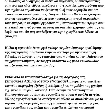
οι λογιστές, οι δικηγόροι, οι πολιτικοί μηχανικοί, οι επιχειρηματίες,
οι ιατροί και κάθε είδους ελεύθεροι επαγγελματίες υποχρεούνται από
την ισχύουσα νομοθεσία να έχουν τη δική τους σφραγίδα που να
αναφέρει τα φορολογικά τους στοιχεία. Αλλά αν θέλετε να ξεφύγετε
από τις τυποποιημένες λύσεις που προσφέρει η αγορά σφραγίδων,
τότε μπορούμε να δημιουργήσουμε τη μοναδικότητα του προφίλ σας
είτε απλά καταγράφοντας τα στοιχεία σας είτε χρησιμοποιώντας ένα
λογότυπο που θα μας υποδείξετε για την σφραγίδα που θέλετε να
φτιάξετε.
Η ίδια η σφραγίδα λειτουργεί επίσης ως μέσο έμμεσης προώθησης
της επιχείρησης. Το σωστό κείμενο, ανάλογα με την αντίστοιχη
διάταξη, το λογότυπο της εταιρείας σας ή ακόμα και το πλαίσιο που
θα χρησιμοποιήσετε, Λειτουργεί αυτόματα ως μέσο επικοινωνίας
μεταξύ εσάς και των πελατών σας.
Εκτός από το καουτσούκ/λάστιχο για τις σφραγίδες σας
(Sfragides Athina lastixo sfragidas), μπορείτε να επιλέξετε
τον τύπο σφραγίδας (ξύλινη ή αυτόματη) και το μελάνι σας (χρώμα
π.χ. μπλέ ή μαύρο ή κόκκινο). Έτσι έχουμε τη δυνατότητα να
δημιουργήσουμε αυτόματες σφραγίδες σε μικρά ή μεγάλα μεγέθη,
ξύλινες σφραγίδες που θα επιλέξετε αν θέλετε να συνοδεύονται με το
ταμπόν τους, σφραγίδες τσέπης για ευκολότερο τρόπο μεταφοράς
της σφραγίδας σας, ακόμη και σφραγίδα στυλό για πιο κομψή