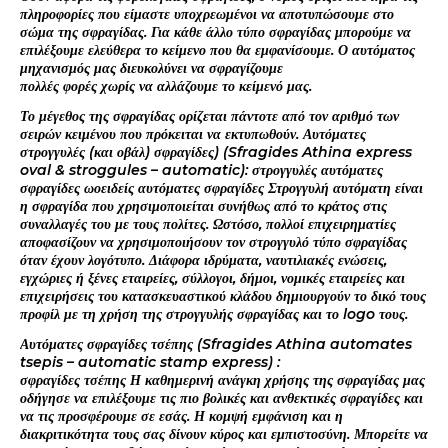
πληροφορίες που είμαστε υποχρεωμένοι να αποτυπώσουμε στο
σώμα της σφραγίδας. Για κάθε άλλο τύπο σφραγίδας μπορούμε να
επιλέξουμε ελεύθερα το κείμενο που θα εμφανίσουμε. Ο αυτόματος
μηχανισμός μας διευκολύνει να σφραγίζουμε
πολλές φορές χωρίς να αλλάζουμε το κείμενό μας.
Το μέγεθος της σφραγίδας ορίζεται πάντοτε από τον αριθμό των
σειρών κειμένου που πρόκειται να εκτυπωθούν. Αυτόματες
στρογγυλές (και οβάλ) σφραγίδες) (Sfragides Athina express
oval & stroggules – automatic): στρογγυλές αυτόματες
σφραγίδες ωοειδείς αυτόματες σφραγίδες Στρογγυλή αυτόματη είναι
η σφραγίδα που χρησιμοποιείται συνήθως από το κράτος στις
συναλλαγές του με τους πολίτες. Ωστόσο, πολλοί επιχειρηματίες
αποφασίζουν να χρησιμοποιήσουν τον στρογγυλό τύπο σφραγίδας
όταν έχουν λογότυπο. Διάφορα ιδρύματα, ναυτιλιακές ενώσεις,
εγχώριες ή ξένες εταιρείες, σύλλογοι, δήμοι, νομικές εταιρείες και
επιχειρήσεις του κατασκευαστικού κλάδου δημιουργούν το δικό τους
προφίλ με τη χρήση της στρογγυλής σφραγίδας και το logo τους.
Αυτόματες σφραγίδες τσέπης (Sfragides Athina automates
tsepis – automatic stamp express) :
σφραγίδες τσέπης Η καθημερινή ανάγκη χρήσης της σφραγίδας μας
οδήγησε να επιλέξουμε τις πιο βολικές και ανθεκτικές σφραγίδες και
να τις προσφέρουμε σε εσάς. Η κομψή εμφάνιση και η
διακριτικότητα τους σας δίνουν κύρος και εμπιστοσύνη. Μπορείτε να