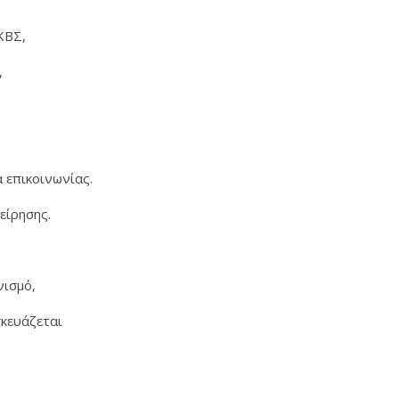
 ΚΒΣ,
,
α επικοινωνίας.
είρησης.
νισμό,
σκευάζεται