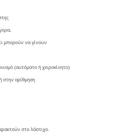
ήστης
ήγορα,
τι μπορούν να γίνουν
νισμό (αυτόματο ή χειροκίνητο)
γή στην αρίθμηση
χαρακτούν στο λάστιχο.