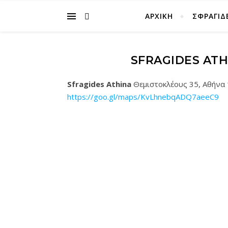
ΑΡΧΙΚΉ
ΣΦΡΑΓΙΔ
SFRAGIDES ATH
Sfragides Athina
Θεμιστοκλέους 35, Αθήνα
https://goo.gl/maps/KvLhnebqADQ7aeeC9