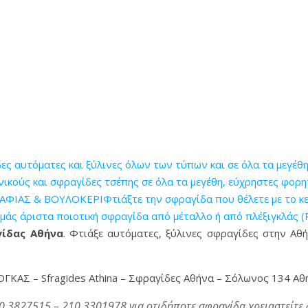
αυτόματες και ξύλινες όλων των τύπων και σε όλα τα μεγέθ
ούς και σφραγίδες τσέπης σε όλα τα μεγέθη, εύχρηστες φορητ
ΙΑΣ & ΒΟΥΛΟΚΕΡΙΦτιάξτε την σφραγίδα που θέλετε με το κείμ
εμάς άριστα ποιοτική σφραγίδα από μέταλλο ή από πλέξιγκλάς (
ίδας Αθήνα
. Φτιάξε αυτόματες, ξύλινες σφραγίδες στην Αθ
ΟΓΚΑΣ – Sfragides Athina – Σφραγίδες Αθήνα – Σόλωνος 134 Αθ
0 3827515 – 210 3301978 για οτιδήποτε σφραγίδα χρειαστείτε