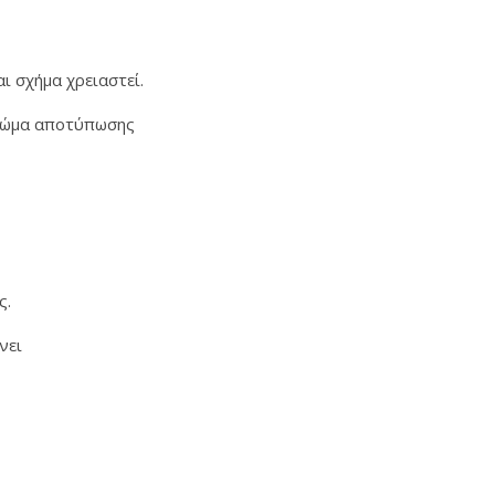
ι σχήμα χρειαστεί.
 χρώμα αποτύπωσης
ς.
ώνει