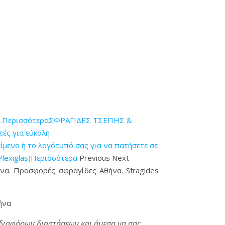
η.Περισσότερα
ΣΦΡΑΓΙΔΕΣ ΤΣΕΠΗΣ &
ές για εύκολη
ενο ή το λογότυπό σας για να πατήσετε σε
Plexiglas)Περισσότερα
Previous Next
ήνα. Προσφορές σφραγίδες Αθήνα. Sfragides
ήνα
 διαφόρων διαστάσεων και άμεσα να σας