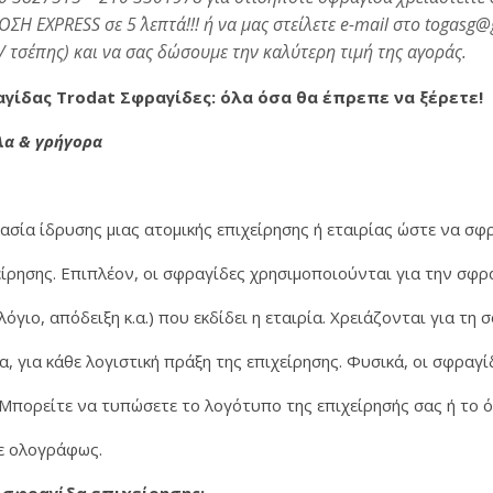
EXPRESS σε 5΄ λεπτά!!! ή να μας στείλετε e-mail στο togasg@g
/ τσέπης) και να σας δώσουμε την καλύτερη τιμή της αγοράς.
γίδας Trodat Σφραγίδες: όλα όσα θα έπρεπε να ξέρετε!
λα & γρήγορα
ρήγορα και οικονομικά φτιάξτε τη δική σας σφραγίδα • μέσα απ
ασία ίδρυσης μιας ατομικής επιχείρησης ή εταιρίας ώστε να σ
χείρησης. Επιπλέον, οι σφραγίδες χρησιμοποιούνται για την σφρ
γιο, απόδειξη κ.α.) που εκδίδει η εταιρία. Χρειάζονται για τη 
α, για κάθε λογιστική πράξη της επιχείρησης. Φυσικά, οι σφραγ
 Μπορείτε να τυπώσετε το λογότυπο της επιχείρησής σας ή το 
τε ολογράφως.