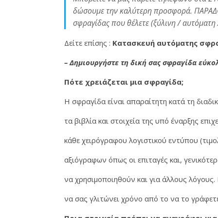
δώσουμε την καλύτερη προσφορά. ΠΑΡΑΔΟΣΗ 
σφραγίδας που θέλετε (ξύλινη / αυτόματη 
Δείτε επίσης :
Κατασκευή αυτόματης σφρα
– Δημιουργήστε τη δική σας σφραγίδα εύκο
Πότε χρειάζεται μια σφραγίδα;
Σφραγίδες στο κέντρο της Αθήνας σε 5' λεπτά • Τώρα εύκολα γ
H σφραγίδα είναι απαραίτητη κατά τη διαδικ
τα βιβλία και στοιχεία της υπό έναρξης επι
κάθε χειρόγραφου λογιστικού εντύπου (τιμολό
αξιόγραφων όπως οι επιταγές και, γενικότερ
να χρησιμοποιηθούν και για άλλους λόγους.
να σας γλιτώνει χρόνο από το να το γράφε