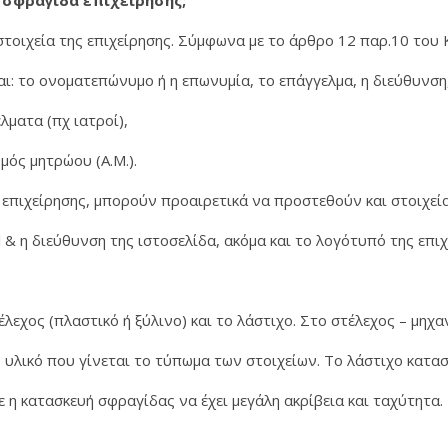
 σφραγίδα επιχείρησης;
τοιχεία της επιχείρησης. Σύμφωνα με το άρθρο 12 παρ.10 του
αι: το ονοματεπώνυμο ή η επωνυμία, το επάγγελμα, η διεύθυνση
έλματα (πχ ιατροί),
μός μητρώου (Α.Μ.).
 επιχείρησης, μπορούν προαιρετικά να προστεθούν και στοιχεί
 & η διεύθυνση της ιστοσελίδα, ακόμα και το λογότυπό της επιχ
λεχος (πλαστικό ή ξύλινο) και το λάστιχο. Στο στέλεχος – μηχα
ο υλικό που γίνεται το τύπωμα των στοιχείων. Το λάστιχο κατα
ε η κατασκευή σφραγίδας να έχει μεγάλη ακρίβεια και ταχύτητα.