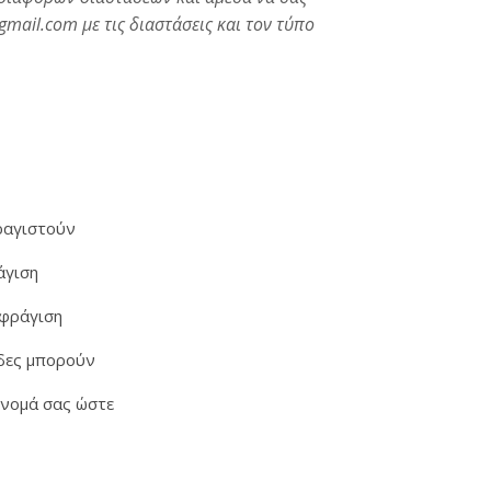
mail.com με τις διαστάσεις και τον τύπο
ό μια μεγάλη ποικιλία σφραγίδων στο "Sfragides Athina TOGAS"
φραγιστούν
άγιση
σφράγιση
ίδες μπορούν
όνομά σας ώστε