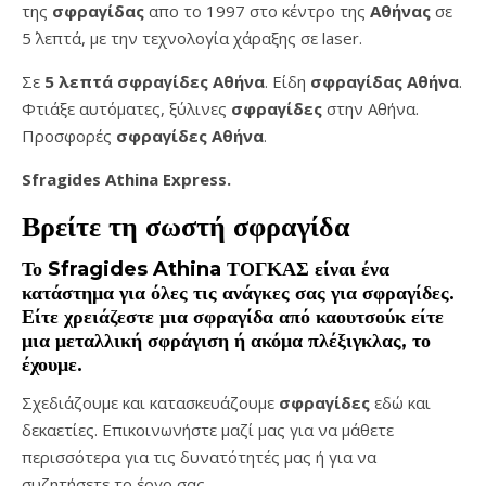
της
σφραγίδας
απο το 1997 στο κέντρο της
Αθήνας
σε
5΄ λεπτά, με την τεχνολογία χάραξης σε laser.
Σε
5 λεπτά σφραγίδες Αθήνα
. Είδη
σφραγίδας Αθήνα
.
Φτιάξε αυτόματες, ξύλινες
σφραγίδες
στην Αθήνα.
Προσφορές
σφραγίδες
Αθήνα
.
Sfragides Athina Express.
Βρείτε τη σωστή
σφραγίδα
Το
Sfragides Athina ΤΟΓΚΑΣ
είναι ένα
κατάστημα για όλες τις ανάγκες σας για
σφραγίδες
.
Είτε χρειάζεστε μια
σφραγίδα
από καουτσούκ είτε
μια μεταλλική
σφράγιση ή ακόμα πλέξιγκλας
, το
έχουμε.
Σχεδιάζουμε και κατασκευάζουμε
σφραγίδες
εδώ και
δεκαετίες. Επικοινωνήστε μαζί μας για να μάθετε
περισσότερα για τις δυνατότητές μας ή για να
συζητήσετε το έργο σας.