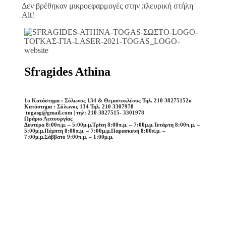
Δεν βρέθηκαν μικροεφαρμογές στην πλευρική στήλη
Alt!
Sfragides Athina
1o Κατάστημα : Σόλωνος 134 & Θεμιστοκλέους Τηλ. 210 3827515
2o
Κατάστημα : Σόλωνος 134 Τηλ. 210 3307978
togasg@gmail.com | τηλ: 210 3827515- 3301978
Ωράριο Λειτουργίας
Δευτέρα 8:00π.μ. – 5:00μ.μ.
Τρίτη 8:00π.μ. – 7:00μ.μ.
Τετάρτη 8:00π.μ. –
5:00μ.μ.
Πέμπτη 8:00π.μ. – 7:00μ.μ.
Παρασκευή 8:00π.μ. –
7:00μ.μ.
Σάββατο 9:00π.μ. – 1:00μ.μ.