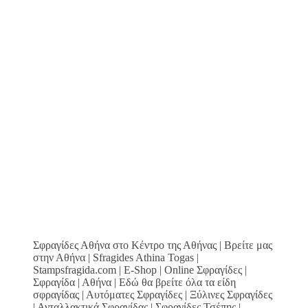
Σφραγίδες Αθήνα στο Κέντρο της Αθήνας | Βρείτε μας
στην Αθήνα | Sfragides Athina Togas |
Stampsfragida.com | E-Shop | Online Σφραγίδες |
Σφραγίδα | Αθήνα | Εδώ θα βρείτε όλα τα είδη
σφραγίδας | Αυτόματες Σφραγίδες | Ξύλινες Σφραγίδες
| Ανταλλακτικά Σφραγίδας | Σφραγίδες Τσέπης |