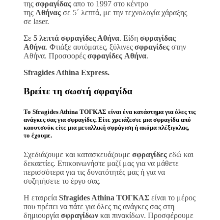
της
σφραγίδας
απο το 1997 στο κέντρο
της
Αθήνας
σε 5΄ λεπτά, με την τεχνολογία χάραξης
σε laser.
Σε
5 λεπτά σφραγίδες Αθήνα
. Είδη
σφραγίδας
Αθήνα
. Φτιάξε αυτόματες, ξύλινες
σφραγίδες
στην
Αθήνα. Προσφορές
σφραγίδες
Αθήνα
.
Sfragides Athina Express.
Βρείτε τη σωστή
σφραγίδα
Το
Sfragides Athina ΤΟΓΚΑΣ
είναι ένα κατάστημα για όλες τις
ανάγκες σας για
σφραγίδες
. Είτε χρειάζεστε μια
σφραγίδα
από
καουτσούκ είτε μια μεταλλική
σφράγιση ή ακόμα πλέξιγκλας
,
το έχουμε.
Σχεδιάζουμε και κατασκευάζουμε
σφραγίδες
εδώ και
δεκαετίες. Επικοινωνήστε μαζί μας για να μάθετε
περισσότερα για τις δυνατότητές μας ή για να
συζητήσετε το έργο σας.
Η εταιρεία
Sfragides Athina ΤΟΓΚΑΣ
είναι το μέρος
που πρέπει να πάτε για όλες τις ανάγκες σας στη
δημιουργία
σφραγίδων
και πινακίδων. Προσφέρουμε