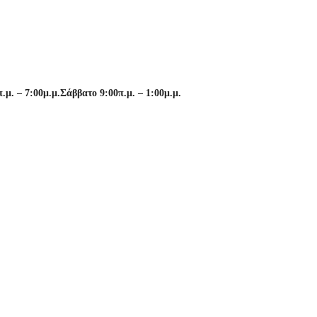
μ. – 7:00μ.μ.
Σάββατο 9:00π.μ. – 1:00μ.μ.