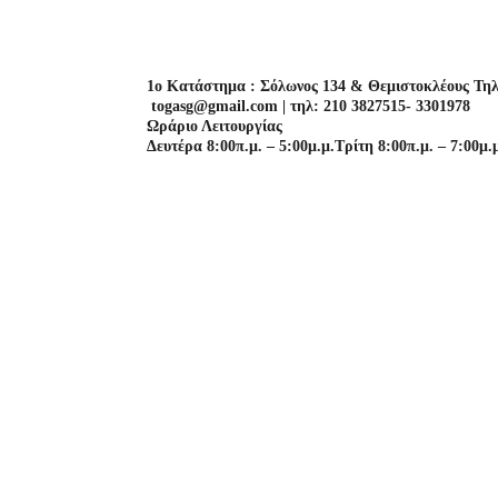
1o Κατάστημα : Σόλωνος 134 & Θεμιστοκλέους Τηλ
togasg@gmail.com | τηλ: 210 3827515- 3301978
Ωράριο Λειτουργίας
Δευτέρα 8:00π.μ. – 5:00μ.μ.
Τρίτη 8:00π.μ. – 7:00μ.