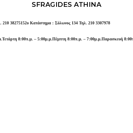
SFRAGIDES ATHINA
. 210 3827515
2o Κατάστημα : Σόλωνος 134 Τηλ. 210 3307978
μ.
Τετάρτη 8:00π.μ. – 5:00μ.μ.
Πέμπτη 8:00π.μ. – 7:00μ.μ.
Παρασκευή 8:00π.