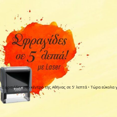
Σφραγίδες στο κέντρο της Αθήνας σε 5' λεπτά • Τώρα εύκολα γ