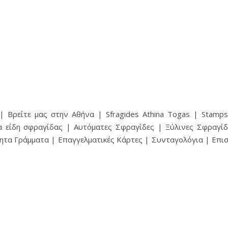
 Βρείτε μας στην Αθήνα | Sfragides Athina Togas | Stampsf
α είδη σφραγίδας | Αυτόματες Σφραγίδες | Ξύλινες Σφραγίδ
ητα Γράμματα | Επαγγελματικές Κάρτες | Συνταγολόγια | Επ