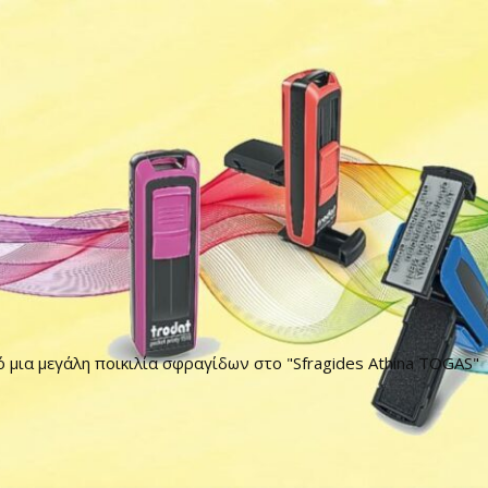
ό μια μεγάλη ποικιλία σφραγίδων στο "Sfragides Athina TOGAS"