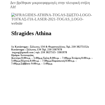
Δεν βρέθηκαν μικροεφαρμογές στην πλευρική στήλη
Alt!
Sfragides Athina
1o Κατάστημα : Σόλωνος 134 & Θεμιστοκλέους Τηλ. 210 3827515
2o
Κατάστημα : Σόλωνος 134 Τηλ. 210 3307978
togasg@gmail.com | τηλ: 210 3827515- 3301978
Ωράριο Λειτουργίας
Δευτέρα 8:00π.μ. – 5:00μ.μ.
Τρίτη 8:00π.μ. – 7:00μ.μ.
Τετάρτη 8:00π.μ. –
5:00μ.μ.
Πέμπτη 8:00π.μ. – 7:00μ.μ.
Παρασκευή 8:00π.μ. –
7:00μ.μ.
Σάββατο 9:00π.μ. – 1:00μ.μ.