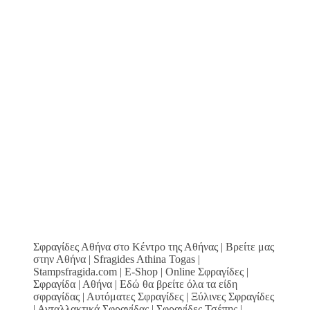
Σφραγίδες Αθήνα στο Κέντρο της Αθήνας | Βρείτε μας
στην Αθήνα | Sfragides Athina Togas |
Stampsfragida.com | E-Shop | Online Σφραγίδες |
Σφραγίδα | Αθήνα | Εδώ θα βρείτε όλα τα είδη
σφραγίδας | Αυτόματες Σφραγίδες | Ξύλινες Σφραγίδες
| Ανταλλακτικά Σφραγίδας | Σφραγίδες Τσέπης |