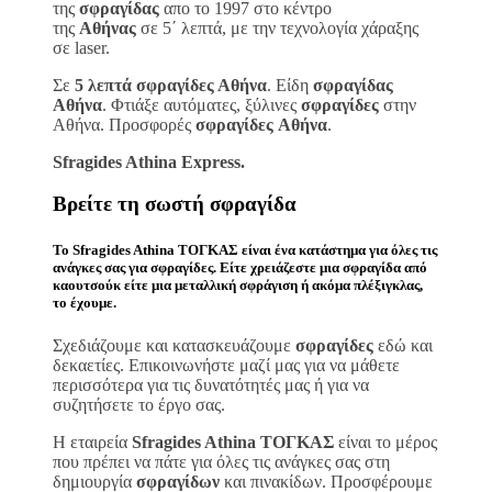
της
σφραγίδας
απο το 1997 στο κέντρο
της
Αθήνας
σε 5΄ λεπτά, με την τεχνολογία χάραξης
σε laser.
Σε
5 λεπτά σφραγίδες Αθήνα
. Είδη
σφραγίδας
Αθήνα
. Φτιάξε αυτόματες, ξύλινες
σφραγίδες
στην
Αθήνα. Προσφορές
σφραγίδες
Αθήνα
.
Sfragides Athina Express.
Βρείτε τη σωστή
σφραγίδα
Το
Sfragides Athina ΤΟΓΚΑΣ
είναι ένα κατάστημα για όλες τις
ανάγκες σας για
σφραγίδες
. Είτε χρειάζεστε μια
σφραγίδα
από
καουτσούκ είτε μια μεταλλική
σφράγιση ή ακόμα πλέξιγκλας
,
το έχουμε.
Σχεδιάζουμε και κατασκευάζουμε
σφραγίδες
εδώ και
δεκαετίες. Επικοινωνήστε μαζί μας για να μάθετε
περισσότερα για τις δυνατότητές μας ή για να
συζητήσετε το έργο σας.
Η εταιρεία
Sfragides Athina ΤΟΓΚΑΣ
είναι το μέρος
που πρέπει να πάτε για όλες τις ανάγκες σας στη
δημιουργία
σφραγίδων
και πινακίδων. Προσφέρουμε