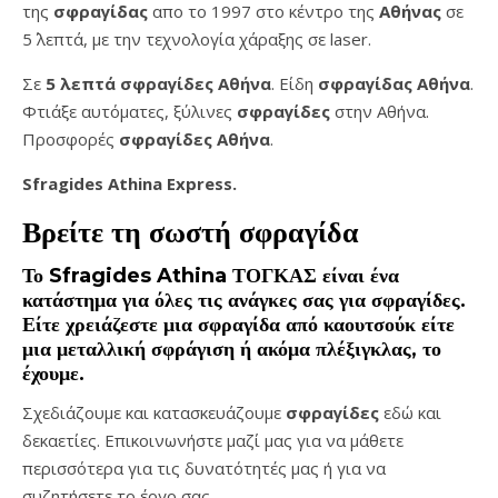
της
σφραγίδας
απο το 1997 στο κέντρο της
Αθήνας
σε
5΄ λεπτά, με την τεχνολογία χάραξης σε laser.
Σε
5 λεπτά σφραγίδες Αθήνα
. Είδη
σφραγίδας Αθήνα
.
Φτιάξε αυτόματες, ξύλινες
σφραγίδες
στην Αθήνα.
Προσφορές
σφραγίδες
Αθήνα
.
Sfragides Athina Express.
Βρείτε τη σωστή
σφραγίδα
Το
Sfragides Athina ΤΟΓΚΑΣ
είναι ένα
κατάστημα για όλες τις ανάγκες σας για
σφραγίδες
.
Είτε χρειάζεστε μια
σφραγίδα
από καουτσούκ είτε
μια μεταλλική
σφράγιση ή ακόμα πλέξιγκλας
, το
έχουμε.
Σχεδιάζουμε και κατασκευάζουμε
σφραγίδες
εδώ και
δεκαετίες. Επικοινωνήστε μαζί μας για να μάθετε
περισσότερα για τις δυνατότητές μας ή για να
συζητήσετε το έργο σας.