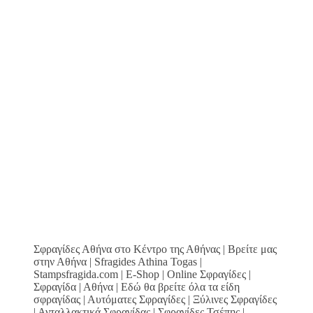
Σφραγίδες Αθήνα στο Κέντρο της Αθήνας | Βρείτε μας
στην Αθήνα | Sfragides Athina Togas |
Stampsfragida.com | E-Shop | Online Σφραγίδες |
Σφραγίδα | Αθήνα | Εδώ θα βρείτε όλα τα είδη
σφραγίδας | Αυτόματες Σφραγίδες | Ξύλινες Σφραγίδες
| Ανταλλακτικά Σφραγίδας | Σφραγίδες Τσέπης |