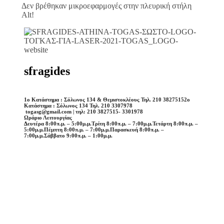
Δεν βρέθηκαν μικροεφαρμογές στην πλευρική στήλη
Alt!
sfragides
1o Κατάστημα : Σόλωνος 134 & Θεμιστοκλέους Τηλ. 210 3827515
2o
Κατάστημα : Σόλωνος 134 Τηλ. 210 3307978
togasg@gmail.com | τηλ: 210 3827515- 3301978
Ωράριο Λειτουργίας
Δευτέρα 8:00π.μ. – 5:00μ.μ.
Τρίτη 8:00π.μ. – 7:00μ.μ.
Τετάρτη 8:00π.μ. –
5:00μ.μ.
Πέμπτη 8:00π.μ. – 7:00μ.μ.
Παρασκευή 8:00π.μ. –
7:00μ.μ.
Σάββατο 9:00π.μ. – 1:00μ.μ.