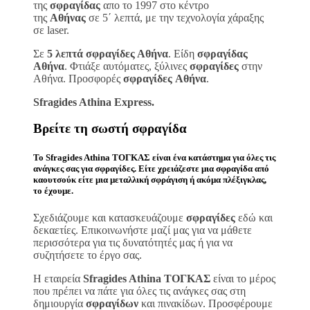
της
σφραγίδας
απο το 1997 στο κέντρο
της
Αθήνας
σε 5΄ λεπτά, με την τεχνολογία χάραξης
σε laser.
Σε
5 λεπτά σφραγίδες Αθήνα
. Είδη
σφραγίδας
Αθήνα
. Φτιάξε αυτόματες, ξύλινες
σφραγίδες
στην
Αθήνα. Προσφορές
σφραγίδες
Αθήνα
.
Sfragides Athina Express.
Βρείτε τη σωστή
σφραγίδα
Το
Sfragides Athina ΤΟΓΚΑΣ
είναι ένα κατάστημα για όλες τις
ανάγκες σας για
σφραγίδες
. Είτε χρειάζεστε μια
σφραγίδα
από
καουτσούκ είτε μια μεταλλική
σφράγιση ή ακόμα πλέξιγκλας
,
το έχουμε.
Σχεδιάζουμε και κατασκευάζουμε
σφραγίδες
εδώ και
δεκαετίες. Επικοινωνήστε μαζί μας για να μάθετε
περισσότερα για τις δυνατότητές μας ή για να
συζητήσετε το έργο σας.
Η εταιρεία
Sfragides Athina ΤΟΓΚΑΣ
είναι το μέρος
που πρέπει να πάτε για όλες τις ανάγκες σας στη
δημιουργία
σφραγίδων
και πινακίδων. Προσφέρουμε