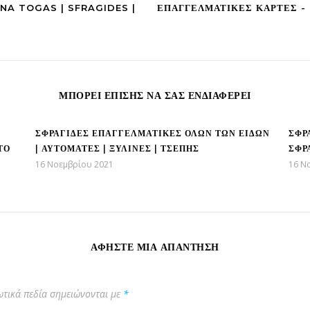
NA TOGAS | SFRAGIDES |
ΕΠΑΓΓΕΛΜΑΤΙΚΕΣ ΚΑΡΤΕΣ -
ΜΠΟΡΕΊ ΕΠΊΣΗΣ ΝΑ ΣΑΣ ΕΝΔΙΑΦΈΡΕΙ
ρήγορα και οικονομικά φτιάξτε τη δική σας σφραγίδα • μέσα απ
ΣΦΡΑΓΊΔΕΣ ΕΠΑΓΓΕΛΜΑΤΙΚΈΣ ΌΛΩΝ ΤΩΝ ΕΙΔΏΝ
ΣΦΡ
ΤΟ
| ΑΥΤΟΜΑΤΕΣ | ΞΥΛΙΝΕΣ | ΤΣΕΠΗΣ
ΣΦΡ
16 Νοεμβρίου 2021
16 Ν
ΑΦΉΣΤΕ ΜΙΑ ΑΠΆΝΤΗΣΗ
τικά πεδία σημειώνονται με
*