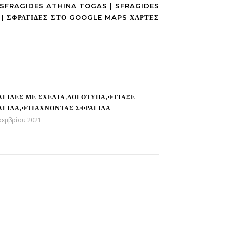
 SFRAGIDES ATHINA TOGAS | SFRAGIDES
| ΣΦΡΑΓΊΔΕΣ ΣΤΟ GOOGLE MAPS ΧΆΡΤΕΣ
ό μια μεγάλη ποικιλία σφραγίδων στο "Sfragides Athina TOGAS"
ΑΓΊΔΕΣ ΜΕ ΣΧΈΔΙΑ,ΛΟΓΌΤΥΠΑ,ΦΤΙΆΞΕ
ΑΓΊΔΑ,ΦΤΙΆΧΝΟΝΤΑΣ ΣΦΡΑΓΊΔΑ
οεμβρίου 2021