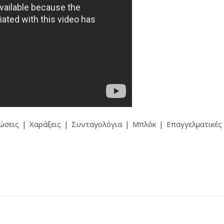
σεις | Χαράξεις | Συνταγολόγια | Μπλόκ | Επαγγελματικές 