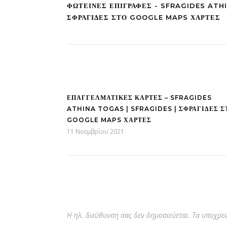
ΦΩΤΕΙΝΕΣ ΕΠΙΓΡΑΦΕΣ - SFRAGIDES ATHI
ΣΦΡΑΓΊΔΕΣ ΣΤΟ GOOGLE MAPS ΧΆΡΤΕΣ
Σφραγίδες στο κέντρο της Αθήνας σε 5' λεπτά • Τώρα εύκολα γ
ΕΠΑΓΓΕΛΜΑΤΙΚΕΣ ΚΑΡΤΕΣ – SFRAGIDES
ATHINA TOGAS | SFRAGIDES | ΣΦΡΑΓΊΔΕΣ Σ
GOOGLE MAPS ΧΆΡΤΕΣ
11 Νοεμβρίου 2021
Η ηλ. διεύθυνση σας δεν δημοσιεύεται.
Τα υποχρεω