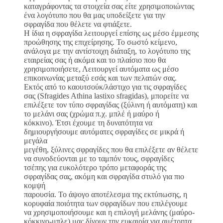
καταγράφοντας τα στοιχεία σας είτε χρησιμοποιώντας
ένα λογότυπο που θα μας υποδείξετε για την
σφραγίδα που θέλετε να φτιάξετε.
Η ίδια η σφραγίδα λειτουργεί επίσης ως μέσο έμμεσης
προώθησης της επιχείρησης. Το σωστό κείμενο,
ανάλογα με την αντίστοιχη διάταξη, το λογότυπο της
εταιρείας σας ή ακόμα και το πλαίσιο που θα
χρησιμοποιήσετε, Λειτουργεί αυτόματα ως μέσο
επικοινωνίας μεταξύ εσάς και των πελατών σας.
Εκτός από το καουτσούκ/λάστιχο για τις σφραγίδες
σας (Sfragides Athina lastixo sfragidas), μπορείτε να
επιλέξετε τον τύπο σφραγίδας (ξύλινη ή αυτόματη) και
το μελάνι σας (χρώμα π.χ. μπλέ ή μαύρο ή
κόκκινο). Έτσι έχουμε τη δυνατότητα να
δημιουργήσουμε αυτόματες σφραγίδες σε μικρά ή
μεγάλα
μεγέθη, ξύλινες σφραγίδες που θα επιλέξετε αν θέλετε
να συνοδεύονται με το ταμπόν τους, σφραγίδες
τσέπης για ευκολότερο τρόπο μεταφοράς της
σφραγίδας σας, ακόμη και σφραγίδα στυλό για πιο
κομψή
παρουσία. Το άψογο αποτέλεσμα της εκτύπωσης, η
κορυφαία ποιότητα των σφραγίδων που επιλέγουμε
να χρησιμοποιήσουμε και η επιλογή μελάνης (μαύρο-
κόκκινο-μπλε) μας δίνουν την ευκαιρία για αμέτρητα