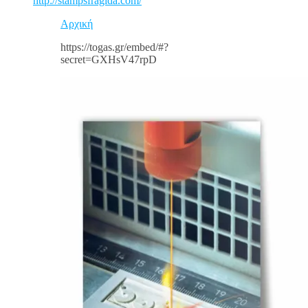
http://stampsfragida.com/
Αρχική
https://togas.gr/embed/#?
secret=GXHsV47rpD