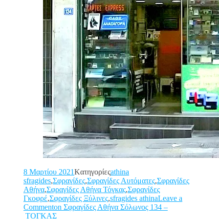
8 Μαρτίου 2021
Kατηγορίες
athina
sfragides
,
Σφραγίδες
,
Σφραγίδες Αυτόματες
,
Σφραγίδες
Αθήνα
,
Σφραγίδες Αθήνα Τόγκας
,
Σφραγίδες
Γκοφρέ
,
Σφραγίδες Ξύλινες
,
sfragides athina
Leave a
Commenton Σφραγίδες Αθήνα Σόλωνος 134 –
ΤΟΓΚΑΣ