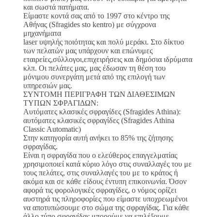
και σωστά πατήματα.
Είμαστε κοντά σας από το 1997 στο κέντρο της
Αθήνας (Sfragides sto kentro) με σύγχρονα
μηχανήματα
laser υψηλής ποιότητας και πολύ μεράκι. Στο δίκτυο
των πελατών μας υπάρχουν και επώνυμες
εταιρείες,σύλλογοι,επιχειρήσεις και δημόσια ιδρύματα
κλπ. Οι πελάτες μας, μας έδωσαν τη θέση του
μόνιμου συνεργάτη μετά από της επιλογή των
υπηρεσιών μας.
ΣΥΝΤΟΜΗ ΠΕΡΙΓΡΑΦΗ ΤΩΝ ΔΙΑΘΕΣΙΜΩΝ
ΤΥΠΩΝ ΣΦΡΑΓΙΔΩΝ:
Αυτόματες κλασικές σφραγίδες (Sfragides Athina):
αυτόματες κλασικές σφραγίδες (Sfragides Athina
Classic Automatic)
Στην κατηγορία αυτή ανήκει το 85% της ζήτησης
σφραγίδας.
Είναι η σφραγίδα που ο ελεύθερος επαγγελματίας
χρησιμοποιεί κατά κύριο λόγο στις συναλλαγές του με
τους πελάτες, στις συναλλαγές του με το κράτος ή
ακόμα και σε κάθε είδους έντυπη επικοινωνία. Όσον
αφορά τις φορολογικές σφραγίδες, ο νόμος ορίζει
αυστηρά τις πληροφορίες που είμαστε υποχρεωμένοι
να αποτυπώσουμε στο σώμα της σφραγίδας. Για κάθε
άλλο τύπο σφραγίδας μπορούμε να επιλέξουμε