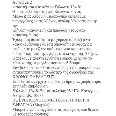
Αθήνα με 2
καταστήματα στο κέντρο Σόλωνος 134 &
Θεμιστοκλέους στην πλ. Κάνιγγος κοντά.
Μέσω Διαδικτύου ή Τηλεφωνικά εκτελούμε
παραγγελίες εντός Αθήνας, αναλαμβάνοντας επίσης
την
γρήγορη κατασκευή και παράδοση τους στο
κατάστημά μας.
Έχουμε τη δυνατότητα με χάραξη σε λέιζερ να
κατασκευάσουμε άμεσα οποιαδήποτε σφραγίδα
επιθυμείτε με εξαιρετική ευκρίνεια και στην πιο
οικονομική τιμή της αγοράς στο κέντρο της Αθήνας.
Παρέχουμε άριστη εγγύηση εφόρου ζωής για το
λάστιχο της σφραγίδας που παραδίδουμε.
Εάν δεν είστε απόλυτα ικανοποιημένοι, μπορούμε να
αντικαταστήσουμε το λάστιχο της σφραγίδας σας.
ΧΡΟΝΟΙ ΠΑΡΑΔΟΣΗΣ
Σε 5 λεπτά αν έρχεστε από την έδρα μας, χωρίς καμία
επιπλεόν επιβάρυνση.
Σόλωνος 134 & Θεμιστοκλέους 35 / Πλ. Κάνιγγος –
Αθήνα Τ.Κ. 10677
ΠΩΣ ΝΑ ΚΑΝΕΤΕ ΜΙΑ ΠΑΡΑΓΓΕΛΙΑ ΓΙΑ
ΣΦΡΑΓΙΔΑ (Sfragida)
Μπορείτε να παραγγείλετε τις σφραγίδες που θέλετε
με τους εξής τρόπους: