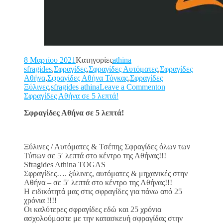
8 Μαρτίου 2021
Kατηγορίες
athina
sfragides
,
Σφραγίδες
,
Σφραγίδες Αυτόματες
,
Σφραγίδες
Αθήνα
,
Σφραγίδες Αθήνα Τόγκας
,
Σφραγίδες
Ξύλινες
,
sfragides athina
Leave a Commenton
Σφραγίδες Αθήνα σε 5 λεπτά!
Σφραγίδες Αθήνα σε 5 λεπτά!
Ξύλινες / Αυτόματες & Τσέπης Σφραγίδες όλων των
Τύπων σε 5′ λεπτά στο κέντρο της Αθήνας!!!
Sfragides Athina TOGAS
Σφραγίδες…. ξύλινες, αυτόματες & μηχανικές στην
Αθήνα – σε 5′ λεπτά στο κέντρο της Αθήνας!!!
Η ειδικότητά μας στις σφραγίδες για πάνω από 25
χρόνια !!!!
Οι καλύτερες σφραγίδες εδώ και 25 χρόνια
ασχολούμαστε με την κατασκευή σφραγίδας στην