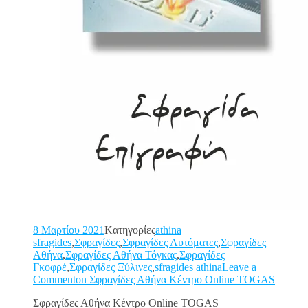
8 Μαρτίου 2021
Kατηγορίες
athina
sfragides
,
Σφραγίδες
,
Σφραγίδες Αυτόματες
,
Σφραγίδες
Αθήνα
,
Σφραγίδες Αθήνα Τόγκας
,
Σφραγίδες
Γκοφρέ
,
Σφραγίδες Ξύλινες
,
sfragides athina
Leave a
Commenton Σφραγίδες Αθήνα Κέντρο Online TOGAS
Σφραγίδες Αθήνα Κέντρο Online TOGAS