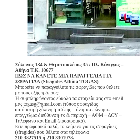
Σόλωνος 134 & Θεμιστοκλέους 35 / Πλ. Κάνιγγος –
Αθήνα Τ.Κ. 10677
ΠΩΣ ΝΑ ΚΑΝΕΤΕ ΜΙΑ ΠΑΡΑΓΓΕΛΙΑ ΓΙΑ
ΣΦΡΑΓΙΔΑ (Sfragides Athina TOGAS)
Μπορείτε να παραγγείλετε τις σφραγίδες που θέλετε
με τους εξής τρόπους:
Ή συμπληρώνοντας εύκολα τα στοιχεία σας στο email
μας togasg@gmail.com (τύπος σφραγιδας
αυτόματη ή ξύλινη ή τσέπης – όνομα-επώνυμο-
επάγγελμα-διεύθυνση-τκ & περιοχή – ΑΦΜ – ΔΟΥ –
Τηλέφωνο και Email (προαιρετικά).
Είτε προφορικά απλά, το κείμενο για τις σφραγίδες
(sfragides) που θέλετε στα τηλέφωνα
210 3827515 ή 210 3301978.