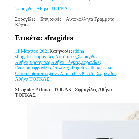
Σφραγίδες Αθήνα ΤΟΓΚΑΣ
Σφραγίδες – Επιγραφές – Αυτοκόλλητα Γράμματα –
Κάρτες
Ετικέτα: sfragides
11 Μαρτίου 2021
Kατηγορίες
athina
sfragides
,
Σφραγίδες Αυτόματες
,
Σφραγίδες
Αθήνα
,
Σφραγίδες Αθήνα Τόγκας
,
Σφραγίδες
Γκοφρέ
,
Σφραγίδες Ξύλινες
,
sfragides athina
Leave a
Commenton Sfragides Athina | TOGAS | Σφραγίδες
Αθήνα ΤΟΓΚΑΣ
Sfragides Athina | TOGAS | Σφραγίδες Αθήνα
ΤΟΓΚΑΣ