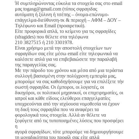
Ή συμπληρώνοντας εύκολα τα στοιχεία σας στο email
μας togasg@gmail.com (τύπος σφραγιδας
αυτόματη ή ξύλινη ή τσέπης – όνομα-επώνυμο-
επάγγελμα-διεύθυνση-τκ & περιοχή – ΑΦΜ – ΔΟΥ –
Τηλέφωνο και Email (προαιρετικά).
Είτε προφορικά απλά, το κείμενο για τις σφραγίδες
(sfragides) που θέλετε στα τηλέφωνα
210 3827515 ή 210 3301978.
Είναι χρήσιμο μετά την αποστολή στοιχείων των
σφραγίδων σας είτε μέσω email είτε τηλεφωνικά να
καλέσετε απλά για να επιβεβαιώσετε την παραλαβή
της παραγγελίας σας.
Με την πάροδο του χρόνου και μέσα από μια τεράστια
συλλογή βασισμένη στην πολύχρονη εμπειρία μας,
μπορούμε να σας καθοδηγήσουμε για να επιλέξετε τήν
σωστή σφραγίδα. Οι έμποροι, οι λογιστές, οι
δικηγόροι, οι πολιτικοί μηχανικοί, οι επιχειρηματίες, οι
ιατροί και κάθε είδους ελεύθεροι επαγγελματίες
υποχρεούνται από την ισχύουσα νομοθεσία να έχουν
τη δική τους σφραγίδα που να αναφέρει τα
φορολογικά τους στοιχεία. Αλλά αν θέλετε να
ξεφύγετε από τις τυποποιημένες λύσεις που προσφέρει
η
αγορά σφραγίδων, τότε μπορούμε να δημιουργήσουμε
τη μοναδικότητα του προφίλ σας είτε απλά