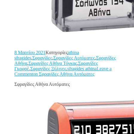
8 Μαρτίου 2021
Kατηγορίες
athina
sfragides
,
Σφραγίδες
,
Σφραγίδες Αυτόματες
,
Σφραγίδες
Αθήνα
,
Σφραγίδες Αθήνα Τόγκας
,
Σφραγίδες
Γκοφρέ
,
Σφραγίδες Ξύλινες
,
sfragides athina
Leave a
Commenton Σφραγίδες Αθήνα Αυτόματες
Σφραγίδες Αθήνα Αυτόματες