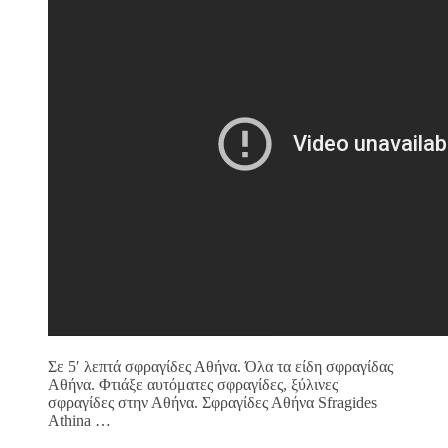
Σε 5′ λεπτά σφραγίδες Αθήνα. Όλα τα είδη σφραγίδας
Αθήνα. Φτιάξε αυτόματες σφραγίδες, ξύλινες
σφραγίδες στην Αθήνα. Σφραγίδες Αθήνα Sfragides
Athina …