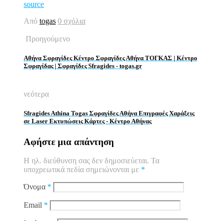
source
Από
togas
0 σχόλια
Προηγούμενο
Αθήνα Σφραγίδες Κέντρο Σφραγίδες Αθήνα ΤΟΓΚΑΣ | Κέντρο
Σφραγίδας | Σφραγίδες Sfragides - togas.gr
νεότερα
Sfragides Athina Togas Σφραγίδες Αθήνα Επιγραφές Χαράξεις
σε Laser Εκτυπώσεις Κάρτες - Κέντρο Αθήνας
Αφήστε μια απάντηση
Η ηλ. διεύθυνση σας δεν δημοσιεύεται.
Τα
υποχρεωτικά πεδία σημειώνονται με
*
Όνομα
*
Email
*