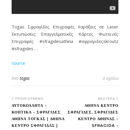
Togas Σφραγίδες Επιγραφές Χαράξεις σε Laser
Εκτυπώσεις Επαγγελματικές Κάρτες Φωτεινές
Επιγραφές #sfragidesathina #σφραγιδεςskroutz
#sfragides …
Σφραγίδες στο κέντρο της Αθήνας σε 5' λεπτά • Τώρα εύκολα
source
γρήγορα και οικονομικά φτιάξτε τη δική σας σφραγίδα • μέσα
από μια μεγάλη ποικιλία σφραγίδων στο "Sfragides Athina
TOGAS"
Από
togas
0 σχόλια
ΠΡΟΗΓΟΎΜΕΝΟ
ΝΕΌΤΕΡΑ
ΑΥΤΟΚΌΛΛΗΤΑ -
ΑΘΉΝΑ ΚΈΝΤΡΟ
ΚΟΠΤΙΚΑ - ΣΦΡΑΓΊΔΕΣ
ΣΦΡΑΓΊΔΕΣ, ΣΦΡΑΓΊΔΕΣ
ΑΘΉΝΑ ΤΟΓΚΑΣ | ΑΘΉΝΑ
ΚΈΝΤΡΟ ΑΘΉΝΑΣ -
ΚΈΝΤΡΟ ΣΦΡΑΓΊΔΑΣ |
SFRAGIDA -